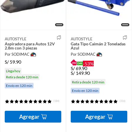
AUTOSTYLE
AUTOSTYLE
Aspiradora para Autos 12V
Gata Tipo Caimán 2 Toneladas
2.8m con 3 piezas
Azul
Por SODIMAC
Por SODIMAC
S/
59.90
-53%
S/
69.90
Llega hoy
S/
149.90
Retira desde 120 min
Retira desde 120 min
Envío en 120 min
Envío en 120 min
(184)
(316)
Agregar
Agregar