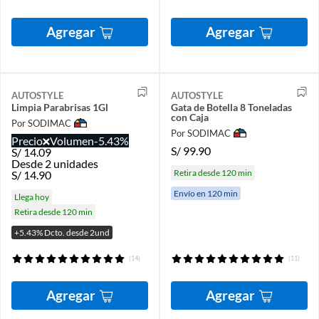
Agregar
Agregar
AUTOSTYLE
AUTOSTYLE
Limpia Parabrisas 1Gl
Gata de Botella 8 Toneladas
con Caja
Por SODIMAC
Por SODIMAC
Precio
Volumen
-5.43%
S/
99.90
S/
14.09
Desde 2 unidades
Retira desde 120 min
S/
14.90
Envío en 120 min
Llega hoy
Retira desde 120 min
+5.43% Dcto. desde 2und
(14)
(11)
Agregar
Agregar