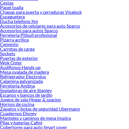
Cestas
Papel toalla
Chapas para puerta y cerraduras Visalock
Espaguetera
Ducha telefono Xm
Accesorios de celulares para auto Sparco
Accesorios para autos Sparco
Ferreteria Pitbull profesional
Pizarra acrilica
Cemento
Carretas de carga
Sockets
Puertas de exterior
Wok Oster
Audifonos Hands up
Mesa ovalada de madera
Refrigerador Electrolux
Calamina galvanizada
Ferreteria Andina
Sopladoras de aire Stanley
Escanos y bancos de jardin
Juegos de sala Hogar & spacios
Hornos de cocina
Zapatos y botas de seguridad Ubermann
Cuadernos Disney
Manteles y caminos de mesa Inspira
Pilas y baterias Cafini
Cobertores para auto Smart cover