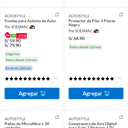
AUTOSTYLE
AUTOSTYLE
Fundas para Asiento de Auto
Protector de Piso 3 Piezas
Negro
Por SODIMAC
Por SODIMAC
-25%
S/
64.90
S/
59.90
S/
79.90
Retira desde 120 min
Llega hoy
Retira desde 120 min
Envío en 120 min
(285)
(131)
Agregar
Agregar
AUTOSTYLE
AUTOSTYLE
Paños de Microfibra x 30
Compresora de Aire Digital
unidades
para Auto 2 Pistones 12V