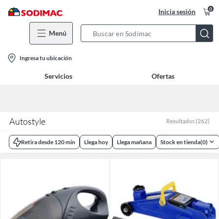
0
Inicia sesión
Menú
Search
Bar
location-
Ingresa tu ubicación
icon
Servicios
Ofertas
Autostyle
Resultados
(
262
)
Retira desde 120 min
Llega hoy
Llega mañana
Stock en tienda
(
0
)