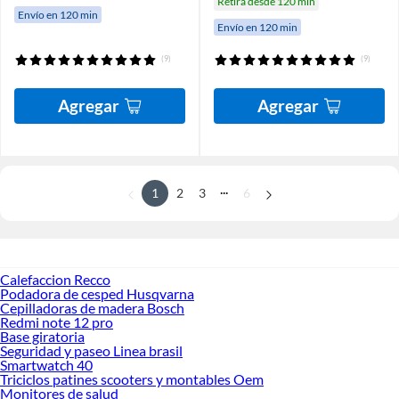
Retira desde 120 min
Envío en 120 min
Envío en 120 min
(9)
(9)
Agregar
Agregar
...
1
2
3
6
Calefaccion Recco
Podadora de cesped Husqvarna
Cepilladoras de madera Bosch
Redmi note 12 pro
Base giratoria
Seguridad y paseo Linea brasil
Smartwatch 40
Triciclos patines scooters y montables Oem
Monitores de salud