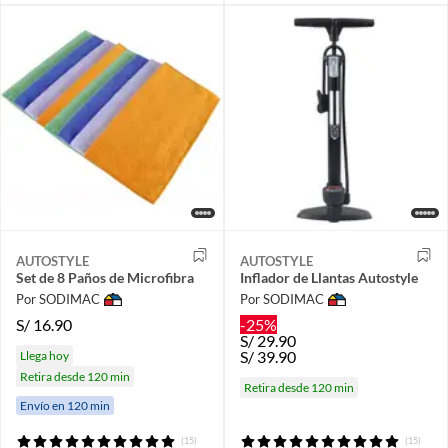
AUTOSTYLE
AUTOSTYLE
Set de 8 Paños de Microfibra
Inflador de Llantas Autostyle
Por SODIMAC
Por SODIMAC
S/
16.90
-25%
S/
29.90
S/
39.90
Llega hoy
Retira desde 120 min
Retira desde 120 min
Envío en 120 min
(15)
(15)