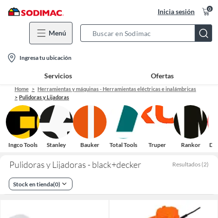
0
Inicia sesión
Menú
Search
Bar
location-
Ingresa tu ubicación
icon
Servicios
Ofertas
Home
Herramientas y máquinas - Herramientas eléctricas e inalámbricas
Pulidoras y Lijadoras
Ingco Tools
Stanley
Bauker
Total Tools
Truper
Rankor
Do
Pulidoras y Lijadoras - black+decker
Resultados
(
2
)
Stock en tienda
(
0
)