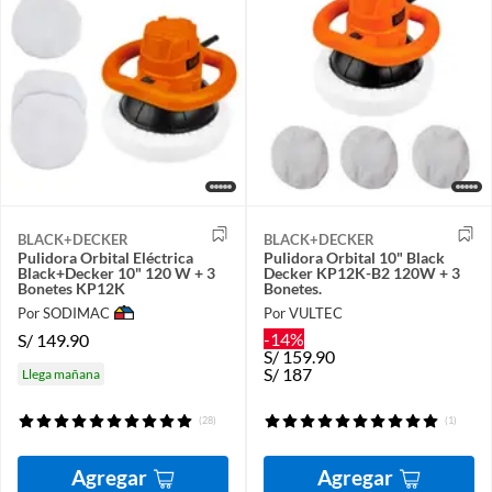
BLACK+DECKER
BLACK+DECKER
Pulidora Orbital Eléctrica
Pulidora Orbital 10" Black
Black+Decker 10" 120 W + 3
Decker KP12K-B2 120W + 3
Bonetes KP12K
Bonetes.
Por SODIMAC
Por VULTEC
-14%
S/
149.90
S/
159.90
S/
187
Llega mañana
(28)
(1)
Agregar
Agregar