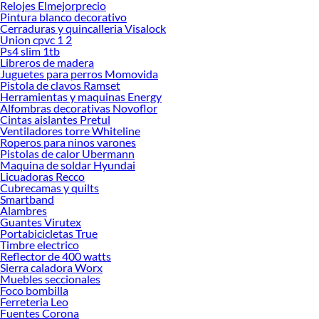
Relojes Elmejorprecio
nuestra política de precios bajos garantizados en Pulidoras y Lijadoras, así que
Pintura blanco decorativo
no dudes más y compra online este producto con sus complementos para que
Cerraduras y quincalleria Visalock
termines tu proyecto al 100% a un costo económico. Además, elige entre las
Union cpvc 1 2
Ps4 slim 1tb
opciones de delivery o recojo en tienda.
Libreros de madera
Las mejores marcas de Pulidoras y Lijadoras
Juguetes para perros Momovida
Pistola de clavos Ramset
Sabemos que la calidad, confianza y seguridad son factores importantes al
Herramientas y maquinas Energy
momento de decidir qué modelo comprar, por ello contamos con una amplia
Alfombras decorativas Novoflor
oferta de marcas prestigiosas y reconocidas en Pulidoras y Lijadoras. De esta
Cintas aislantes Pretul
manera, inviertes en durabilidad, rendimiento, excelencia y satisfacción
Ventiladores torre Whiteline
Roperos para ninos varones
garantizada.
Pistolas de calor Ubermann
Maquina de soldar Hyundai
Licuadoras Recco
Cubrecamas y quilts
Smartband
Alambres
Guantes Virutex
Portabicicletas True
Timbre electrico
Reflector de 400 watts
Sierra caladora Worx
Muebles seccionales
Foco bombilla
Ferreteria Leo
Fuentes Corona