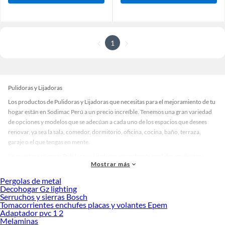
1
Pulidoras y Lijadoras
Los productos de Pulidoras y Lijadoras que necesitas para el mejoramiento de tu
hogar están en Sodimac Perú a un precio increíble. Tenemos una gran variedad
de opciones y modelos que se adecúan a cada uno de los espacios que desees
renovar, ya sea la sala, comedor, dormitorio, oficina, cocina, baño, terraza,
garaje o el que tengas en mente.
En nuestra categoría Pulidoras y Lijadoras encontrarás modelos en diversos
Mostrar más
materiales, medidas, colores y demás características específicas de tu
preferencia. Recuerda que solo en Sodimac Perú contamos con todo lo
Pergolas de metal
necesario para cada uno de tus proyectos en las mejores marcas de calidad y con
Decohogar Gz lighting
Serruchos y sierras Bosch
garantía.
Tomacorrientes enchufes placas y volantes Epem
Precios de Pulidoras y Lijadoras en Sodimac Perú
Adaptador pvc 1 2
Melaminas
Si buscar ahorrar, estás en la tienda correcta porque en Sodimac tenemos