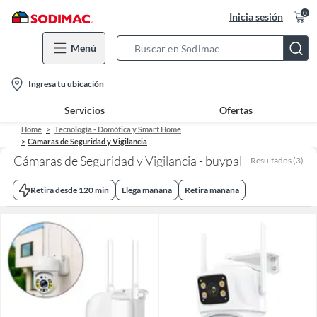
0
Inicia sesión
Menú
Search
Bar
location-
Ingresa tu ubicación
icon
Servicios
Ofertas
Home
Tecnología - Domótica y Smart Home
Cámaras de Seguridad y Vigilancia
Cámaras de Seguridad y Vigilancia - buypal
Resultados
(
3
)
Retira desde 120 min
Llega mañana
Retira mañana