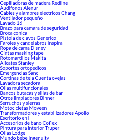
Al momento de comparar, es importante considerar el tipo de instalación, el
Cepilladoras de madera Redline
Audifonos Alenur
nivel de cobertura que necesitas y si prefieres monitoreo remoto desde tu
Cables y alambres electricos Chang
celular o una solución más tradicional. ¿Buscas una cámara para vigilar a tus
Ventilador pequeño
mascotas mientras estás fuera? ¿Necesitas supervisar el ingreso de personas en
Lavado 16
horarios específicos? Las
cámaras de seguridad Buypal
ofrecen beneficios que
Brazo para camara de seguridad
Broca conica
van más allá de la vigilancia: te brindan control, prevención y tranquilidad.
Pistola de clavos Generico
Descubre cuál se adapta mejor a ti y toma decisiones informadas para proteger
Faroles y candelabros Inspira
lo que más valoras.
Ropa de cama Disney
Cintas masking tape
Explora nuestras colecciones disponibles y conoce más sobre sus beneficios.
Rotomartillos Makita
Elegir el sistema adecuado puede ayudarte a mantener tus espacios seguros y
Alicates Stanley
conectados, con tecnología pensada para facilitar tu día a día.
Soportes ortopedicos
Emergencias Sanc
Enlaces relacionados:
Cortinas de tela Cuenta ovejas
Lavadora secadora
Camaras de seguridad
Ollas multifuncionales
Repetidor wifi
Bancos butacas y sillas de bar
Parlante
Otros limpiadores Binner
Cargador portatil
Serruchos y sierras
Antenas para tv
Motocicletas Moveen
Timbre
Transformadores y estabilizadores Apollo
Escritorio en l
Intercomunicador
Accesorios de bano Coflex
Tripode para celular
Pintura para interior Truper
Router wifi
Ollas Lodge
Cargador de celular
Mundo bebe Ingenuity
Camaras inalambricas