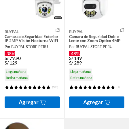
BUYPAL
BUYPAL
Camara de Seguridad Exterior
Camara de Seguridad Doble
IP 2MP Visión Nocturna WiFi
Lente con Zoom Optico 4MP
Por BUYPAL STORE PERU
Por BUYPAL STORE PERU
-38%
-48%
S/
79.90
S/
149
S/
129
S/
289
Llega mañana
Llega mañana
Retira mañana
Retira mañana
(103)
(1)
Agregar
Agregar