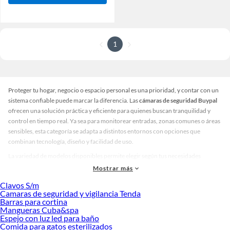
1
Proteger tu hogar, negocio o espacio personal es una prioridad, y contar con un
sistema confiable puede marcar la diferencia. Las
cámaras de seguridad Buypal
ofrecen una solución práctica y eficiente para quienes buscan tranquilidad y
control en tiempo real. Ya sea para monitorear entradas, zonas comunes o áreas
sensibles, esta categoría se adapta a distintos entornos con opciones que
combinan tecnología, diseño y facilidad de uso.
La variedad de modelos disponibles permite elegir según tus necesidades
específicas. Puedes encontrar cámaras de seguridad Buypal con diseños
Mostrar más
discretos para interiores, opciones resistentes para exteriores y versiones con
Clavos S/m
visión nocturna o detección de movimiento. Además, hay alternativas en
Camaras de seguridad y vigilancia Tenda
diferentes colores y acabados que se integran fácilmente al estilo de tu espacio.
Barras para cortina
Esta diversidad facilita que cada usuario encuentre el sistema ideal para reforzar
Mangueras Cuba&spa
Espejo con luz led para baño
su seguridad sin complicaciones.
Comida para gatos esterilizados