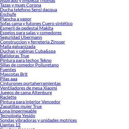
Aspirado y limpieza Thomas
Las mejores marcas de Hervidores Eléctricos
Tazas y mugs Corona
Ducha telefono Sensi dacqua
Sabemos que la calidad, confianza y seguridad son factores importantes al
Enchufe
momento de decidir qué modelo comprar, por ello contamos con una amplia
Plancha a vapor
oferta de marcas prestigiosas y reconocidas en Hervidores Eléctricos. De esta
Sofas cama y futones Cuero sintético
manera, inviertes en durabilidad, rendimiento, excelencia y satisfacción
Esmeril de pedestal Makita
Espejos para salas y comedores
garantizada.
Seguridad Ubermann
Construccion y ferreteria Zinsser
Malla galvanizada
Duchas y cabinas Cuba&spa
Batidoras True
Pintura para techos Tekno
Sillas de comedor Poliuretano
Fuentes
Mascotas Brit
Pilas aaa
Cinturones portaherramientas
Ventiladores de mesa Xiaomi
Juegos de cama Altenburg
Raclette
Pintura para interior Vencedor
Zapatillas mujer True
Lona impermeable
Tecnologia Yesido
Sondas vibradoras y unidades motrices
Llantas 12