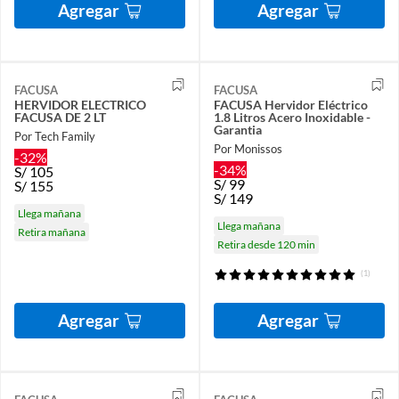
Agregar
Agregar
FACUSA
FACUSA
HERVIDOR ELECTRICO
FACUSA Hervidor Eléctrico
FACUSA DE 2 LT
1.8 Litros Acero Inoxidable -
Garantia
Por Tech Family
Por Monissos
-32%
-34%
S/
105
S/
99
S/
155
S/
149
Llega mañana
Llega mañana
Retira mañana
Retira desde 120 min
(1)
Agregar
Agregar