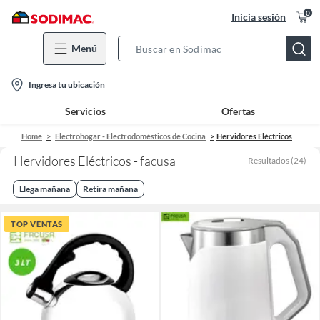
0
Inicia sesión
Menú
Search
Bar
location-
Ingresa tu ubicación
icon
Servicios
Ofertas
Home
Electrohogar - Electrodomésticos de Cocina
Hervidores Eléctricos
Hervidores Eléctricos - facusa
Resultados
(
24
)
Llega mañana
Retira mañana
TOP VENTAS