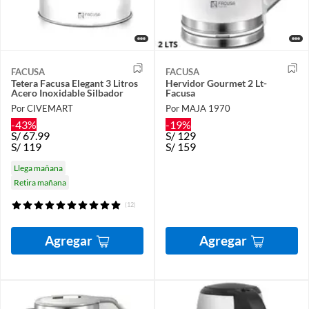
FACUSA
FACUSA
Tetera Facusa Elegant 3 Litros
Hervidor Gourmet 2 Lt-
Acero Inoxidable Silbador
Facusa
Por CIVEMART
Por MAJA 1970
-43%
-19%
S/
67.99
S/
129
S/
119
S/
159
Llega mañana
Retira mañana
(12)
Agregar
Agregar