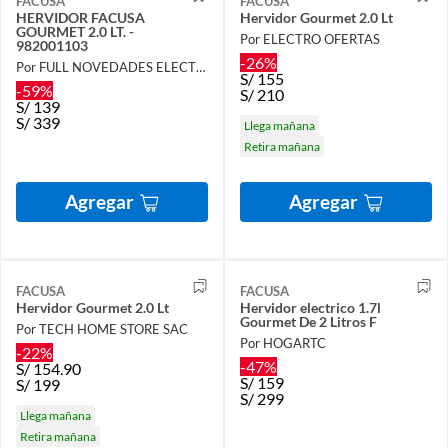
FACUSA
FACUSA
HERVIDOR FACUSA
Hervidor Gourmet 2.0 Lt
GOURMET 2.0 LT. -
Por ELECTRO OFERTAS
982001103
-26%
Por FULL NOVEDADES ELECTROHOGAR E.I.R.L.
S/
155
-59%
S/
210
S/
139
S/
339
Llega mañana
Retira mañana
Agregar
Agregar
FACUSA
FACUSA
Hervidor Gourmet 2.0 Lt
Hervidor electrico 1.7l
Gourmet De 2 Litros F
Por TECH HOME STORE SAC
Por HOGARTC
-22%
-47%
S/
154.90
S/
159
S/
199
S/
299
Llega mañana
Retira mañana