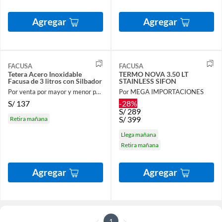
Agregar
Agregar
FACUSA
FACUSA
Tetera Acero Inoxidable
TERMO NOVA 3.50 LT
Facusa de 3 litros con Silbador
STAINLESS SIFON
Por venta por mayor y menor para el hogar
Por MEGA IMPORTACIONES
S/
137
-28%
S/
289
S/
399
Retira mañana
Llega mañana
Retira mañana
Agregar
Agregar
1