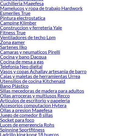
Cuchilleria Magefesa
Explora nuestras colecciones disponibles y encuentra el color que transformará
Mamelucos y ropa de trabajo Hardwork
tus espacios. Elegir la pintura correcta no solo mejora la estética, también
Esmeriles True
garantiza un acabado profesional que perdura. Compara las opciones y da el
Pintura electrostatica
Camping Klimber
siguiente paso hacia la renovación que estabas buscando.
Construccion y ferreteria Yale
Complementa tu compra con estos productos:
Fitness True
Ventiladores de techo Lpm
Pinturas para pared
Zona gamer
Pinturas para Cielo
Sartenes Ilko
Pintura
Camaras y neumaticos Pirelli
Removedor de pintura
Cocina y bano Dacqua
Cocina de mesa a gas
Veteador de madera
Telefonia Neo digital
Spray
Vasos y copas Achallay artesania de barro
Pintura para exteriores
Cajas y maletas de herramientas Urrea
Pinturas especiales y por material
Utensilios de cocina Kitchenaid
Pinturas personalizadas
Bano Plástico
Preparación y reparación superficies
Sillas mecedoras de madera para adultos
Protectores de Madera, Barnices y Stains
Ollas arroceras y multiusos Recco
Articulos de escritorio y papeleria
Accesorios computacion Hytera
Ollas a presion Magefesa
Juego de comedor 8 sillas
Socket para foco
Luces de emergencia Rohs
Spinning Sportfitness
Ladrillo king kong 18 huecos