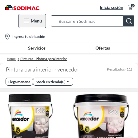
0
Inicia sesión
Menú
Search
Bar
location-
Ingresa tu ubicación
icon
Servicios
Ofertas
Home
Pinturas - Pintura para interior
Pintura para interior - vencedor
Resultados
(
11
)
Llega mañana
Stock en tienda
(
0
)