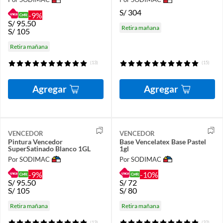
S/
304
-9%
S/
95.50
Retira mañana
S/
105
Retira mañana
(13)
(15)
Agregar
Agregar
VENCEDOR
VENCEDOR
Pintura Vencedor
Base Vencelatex Base Pastel
SuperSatinado Blanco 1GL
1gl
Por SODIMAC
Por SODIMAC
-9%
-10%
S/
95.50
S/
72
S/
105
S/
80
Retira mañana
Retira mañana
(13)
(32)