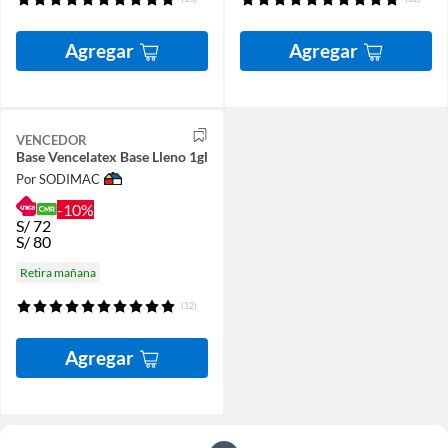
Agregar
Agregar
VENCEDOR
Base Vencelatex Base Lleno 1gl
Por SODIMAC
-10%
S/
72
S/
80
Retira mañana
(12)
Agregar