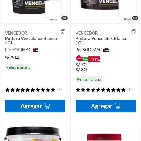
VENCEDOR
VENCEDOR
Pintura Vencelátex Blanco
Pintura Vencelátex Blanco
4GL
1GL
Por SODIMAC
Por SODIMAC
S/
304
-10%
S/
72
Retira mañana
S/
80
Retira mañana
(30)
(43)
Agregar
Agregar