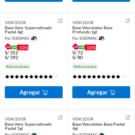
VENCEDOR
VENCEDOR
Base Venc Supersatinado
Base Vencelatex Base
Pastel 4gl
Profundo 1gl
Por SODIMAC
Por SODIMAC
-10%
-10%
S/
352
S/
72
S/
392
S/
80
Retira mañana
Retira mañana
(6)
(13)
Agregar
Agregar
VENCEDOR
VENCEDOR
Base Venc Supersatinado
Base Vencelatex Base Pastel
Pastel 1gl
4gl
Por SODIMAC
Por SODIMAC