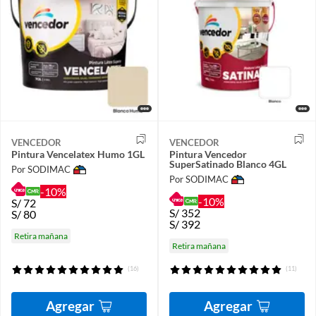
VENCEDOR
VENCEDOR
Pintura Vencelatex Humo 1GL
Pintura Vencedor
SuperSatinado Blanco 4GL
Por SODIMAC
Por SODIMAC
-10%
-10%
S/
72
S/
352
S/
80
S/
392
Retira mañana
Retira mañana
(16)
(11)
Agregar
Agregar