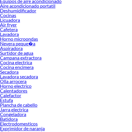
Equipos de aire acondicionado
Precios de Electrohogar en Sodimac Perú
Aire acondicionado portatil
Deshumidificador
Si buscar ahorrar, estás en la tienda correcta porque en Sodimac tenemos
Cocinas
nuestra política de precios bajos garantizados en Electrohogar, así que no dudes
Licuadora
más y compra online este producto con sus complementos para que termines tu
Air fryer
proyecto al 100% a un costo económico. Además, elige entre las opciones de
Cafetera
delivery o recojo en tienda.
Lavadora
Horno microondas
Las mejores marcas de Electrohogar
Nevera peque�a
Aspiradora
Sabemos que la calidad, confianza y seguridad son factores importantes al
Surtidor de agua
momento de decidir qué modelo comprar, por ello contamos con una amplia
Campana extractora
oferta de marcas prestigiosas y reconocidas en Electrohogar. De esta manera,
Cocina electrica
inviertes en durabilidad, rendimiento, excelencia y satisfacción garantizada.
Cocina encimera
Secadora
Lavadora secadora
Olla arrocera
Horno electrico
Calentadores
Calefactor
Estufa
Plancha de cabello
Jarra electrica
Congeladora
Batidora
Electrodomesticos
Exprimidor de naranja