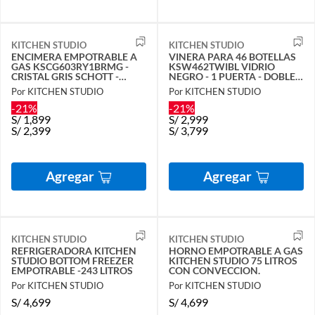
KITCHEN STUDIO
KITCHEN STUDIO
ENCIMERA EMPOTRABLE A
VINERA PARA 46 BOTELLAS
GAS KSCG603RY1BRMG -
KSW462TWIBL VIDRIO
CRISTAL GRIS SCHOTT -
NEGRO - 1 PUERTA - DOBLE
60CMS
TEMPERATURA
Por KITCHEN STUDIO
Por KITCHEN STUDIO
-21%
-21%
S/
1,899
S/
2,999
S/
2,399
S/
3,799
Agregar
Agregar
KITCHEN STUDIO
KITCHEN STUDIO
REFRIGERADORA KITCHEN
HORNO EMPOTRABLE A GAS
STUDIO BOTTOM FREEZER
KITCHEN STUDIO 75 LITROS
EMPOTRABLE -243 LITROS
CON CONVECCION.
Por KITCHEN STUDIO
Por KITCHEN STUDIO
S/
4,699
S/
4,699