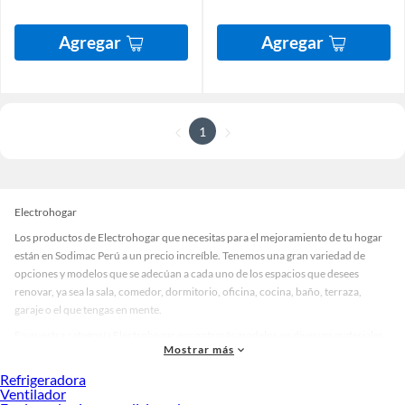
Agregar
Agregar
1
Electrohogar
Los productos de Electrohogar que necesitas para el mejoramiento de tu hogar
están en Sodimac Perú a un precio increíble. Tenemos una gran variedad de
opciones y modelos que se adecúan a cada uno de los espacios que desees
renovar, ya sea la sala, comedor, dormitorio, oficina, cocina, baño, terraza,
garaje o el que tengas en mente.
En nuestra categoría Electrohogar encontrarás modelos en diversos materiales,
Mostrar más
medidas, colores y demás características específicas de tu preferencia. Recuerda
que solo en Sodimac Perú contamos con todo lo necesario para cada uno de tus
Refrigeradora
proyectos en las mejores marcas de calidad y con garantía.
Ventilador