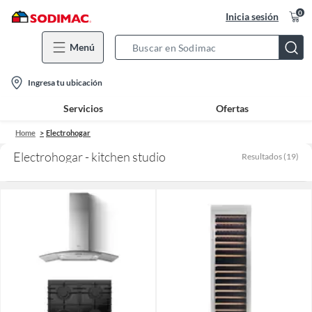
0
Inicia sesión
Menú
Search
Bar
location-
Ingresa tu ubicación
icon
Servicios
Ofertas
Home
Electrohogar
Electrohogar - kitchen studio
Resultados
(
19
)