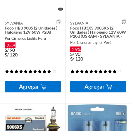
SYLVANIA
SYLVANIA
Foco HB3 9005 (2 Unidades )
Foco HB3XS 9005XS (2
Halógeno 12V 60W P20d
Unidades ) Halógeno 12V 60W
P20d (OSRAM - SYLVANIA )
Por Cisneros Lights Perú
Por Cisneros Lights Perú
-25%
-25%
S/
90
S/
90
S/
120
S/
120
(5)
(2)
Agregar
Agregar