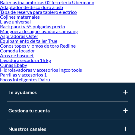
Baterias inalambricas 02 ferreteria Ubermann
Adaptador de disco duro a usb
Tapa de reserva para tablero electrico
Cojines maternales
Llave universal
Rack para tv 55 pulgadas precio
Manguera desague lavadora samsung
Aspiradoras Oster
Equipamiento de taller True
Conos topes y lomos de toro Redline
Comoda tocador
Aros de basquet
Lavadora secadora 16 kg
Cunas Ebaby
Hidrolavadoras y accesorios Ingco tools
Parrillas y accesorios 1
Focos inteligentes Dairu
Te ayudamos
Gestiona tu cuenta
Nuestros canales