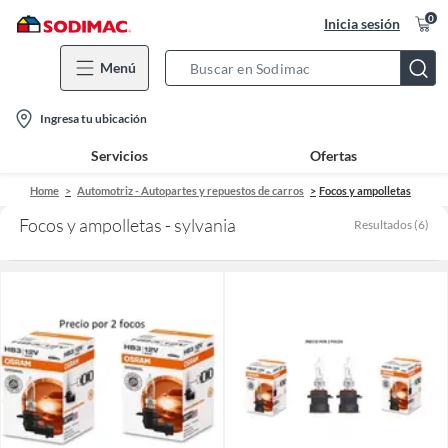
0
Inicia sesión
Menú
Search
Bar
location-
Ingresa tu ubicación
icon
Servicios
Ofertas
Home
Automotriz - Autopartes y repuestos de carros
Focos y ampolletas
Focos y ampolletas - sylvania
Resultados
(
6
)