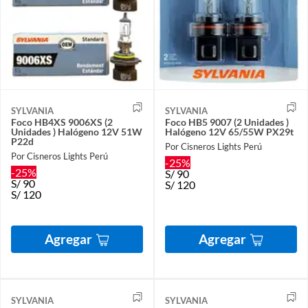
SYLVANIA
SYLVANIA
Foco HB4XS 9006XS (2
Foco HB5 9007 (2 Unidades )
Unidades ) Halógeno 12V 51W
Halógeno 12V 65/55W PX29t
P22d
Por Cisneros Lights Perú
Por Cisneros Lights Perú
-25%
-25%
S/
90
S/
90
S/
120
S/
120
Agregar
Agregar
SYLVANIA
SYLVANIA