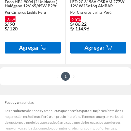
Foco HB1 9004 (2 Unidades )
LED 2C 3156A OSRAM 277W
Halógeno 12V 65/45W P29t
12V W25x16q AMBAR
Por Cisneros Lights Perú
Por Cisneros Lights Perú
-25%
-25%
S/
90
S/
86.22
S/
120
S/
114.96
Agregar
Agregar
1
Focos y ampolletas
Los productos de Focos y ampolletas que necesitas para el mejoramiento de tu
hogar están en Sodimac Perú a un precio increíble. Tenemos una gran variedad
de opciones y modelos que se adecúan a cada uno de los espacios que desees
renovar, ya sea la sala, comedor, dormitorio, oficina, cocina, baño, terraza,