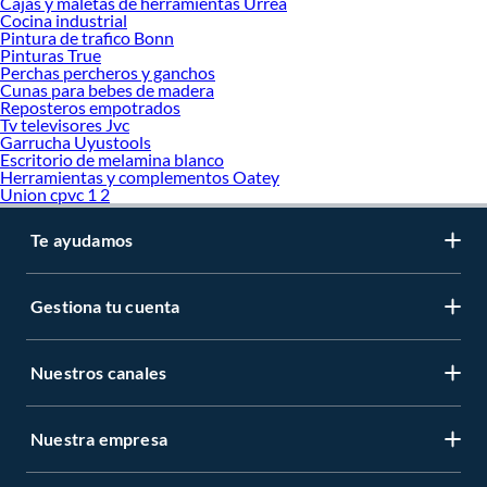
Cajas y maletas de herramientas Urrea
Cocina industrial
Pintura de trafico Bonn
Pinturas True
Perchas percheros y ganchos
Cunas para bebes de madera
Reposteros empotrados
Tv televisores Jvc
Garrucha Uyustools
Escritorio de melamina blanco
Herramientas y complementos Oatey
Union cpvc 1 2
Te ayudamos
Gestiona tu cuenta
Nuestros canales
Nuestra empresa