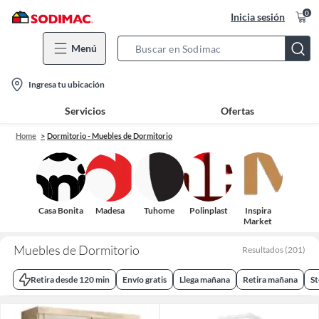
0
Inicia sesión
Menú
Search
Bar
location-
Ingresa tu ubicación
icon
Servicios
Ofertas
Home
Dormitorio - Muebles de Dormitorio
Casa Bonita
Madesa
Tuhome
Polinplast
Inspira
Market
Muebles de Dormitorio
Resultados
(
201
)
Retira desde 120 min
Envío gratis
Llega mañana
Retira mañana
St