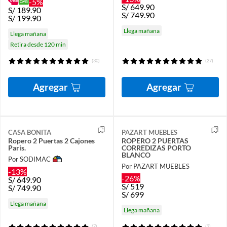
-5%
S/
649.90
S/
189.90
S/
749.90
S/
199.90
Llega mañana
Llega mañana
Retira desde 120 min
(30)
(27)
Agregar
Agregar
CASA BONITA
PAZART MUEBLES
Ropero 2 Puertas 2 Cajones
ROPERO 2 PUERTAS
Paris.
CORREDIZAS PORTO
BLANCO
Por SODIMAC
Por PAZART MUEBLES
-13%
-26%
S/
649.90
S/
519
S/
749.90
S/
699
Llega mañana
Llega mañana
(7)
(2)