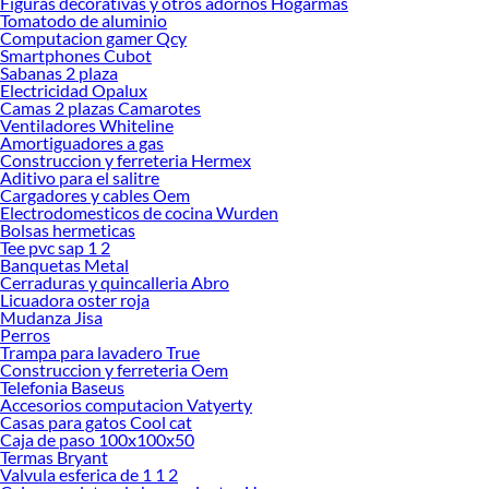
Figuras decorativas y otros adornos Hogarmas
necesario para cada uno de tus proyectos en las mejores marcas de calidad y con
Tomatodo de aluminio
Computacion gamer Qcy
garantía.
Smartphones Cubot
Precios de Muebles de Dormitorio en Sodimac Perú
Sabanas 2 plaza
Electricidad Opalux
Si buscar ahorrar, estás en la tienda correcta porque en Sodimac tenemos
Camas 2 plazas Camarotes
nuestra política de precios bajos garantizados en Muebles de Dormitorio, así
Ventiladores Whiteline
que no dudes más y compra online este producto con sus complementos para
Amortiguadores a gas
que termines tu proyecto al 100% a un costo económico. Además, elige entre las
Construccion y ferreteria Hermex
Aditivo para el salitre
opciones de delivery o recojo en tienda.
Cargadores y cables Oem
Las mejores marcas de Muebles de Dormitorio
Electrodomesticos de cocina Wurden
Bolsas hermeticas
Sabemos que la calidad, confianza y seguridad son factores importantes al
Tee pvc sap 1 2
momento de decidir qué modelo comprar, por ello contamos con una amplia
Banquetas Metal
oferta de marcas prestigiosas y reconocidas en Muebles de Dormitorio. De esta
Cerraduras y quincalleria Abro
manera, inviertes en durabilidad, rendimiento, excelencia y satisfacción
Licuadora oster roja
Mudanza Jisa
garantizada.
Perros
Trampa para lavadero True
Construccion y ferreteria Oem
Telefonia Baseus
Accesorios computacion Vatyerty
Casas para gatos Cool cat
Caja de paso 100x100x50
Termas Bryant
Valvula esferica de 1 1 2