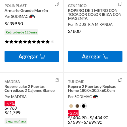
POLINPLAST
GENERICO
Armario Grande Marrón
ROPERO DE 1 METRO CON
TOCADOR COLOR IBIZA CON
Por SODIMAC
MAGENTA
S/
399.90
Por INDUSTRIA MIRANDA
S/
800
Retira desde 120 min
(8)
Agregar
Agregar
MADESA
TUHOME
Ropero Luke 2 Puertas
Ropero 2 Puertas y Repisas
Corredizas 2 Cajones Blanco
Home 180.0x30.2x60.0cm
Por MADESA
Por SODIMAC
-57%
S/
769
S/
1,799
-32%
S/
404.90
-
S/
434.90
Llega mañana
S/
599
-
S/
699.90