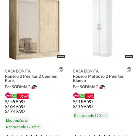
CASA BONITA
CASA BONITA
Ropero 2 Puertas 2 Cajones
Ropero Multiuso 2 Puertas
Paris
Blanco
Por SODIMAC
Por SODIMAC
-20%
-5%
S/
599.90
S/
189.90
S/
649.90
S/
199.90
S/
749.90
Retira desde 120 min
Llega mañana
Retira desde 120 min