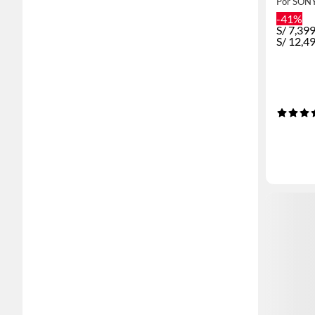
Por SON
-41%
S/
7,39
S/
12,4