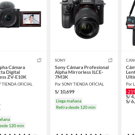
SONY
CAN
lpha Cámara
Sony Cámara Profesional
Cám
a Digital
Alpha Mirrorless ILCE-
Lent
less ZV-E10K
7M3K
Ulti
Y TIENDA OFICIAL
Por SONY TIENDA OFICIAL
Por L
S/
10,699
-21
S/
4
Llega mañana
S/
6
9
Retira desde 120 min
9
añana
desde 120 min