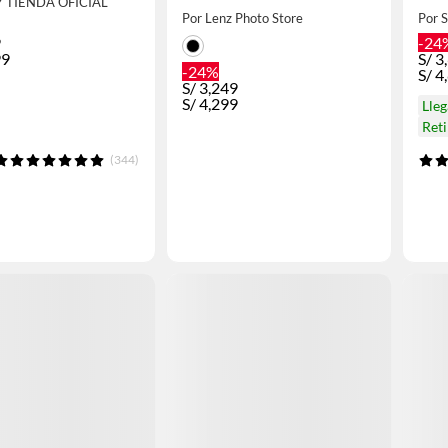
Y TIENDA OFICIAL
de Accesorios
Por Lenz Photo Store
Por 
9
-24
99
S/
3
-24%
S/
4
S/
3,249
S/
4,299
Lle
Reti
(344)