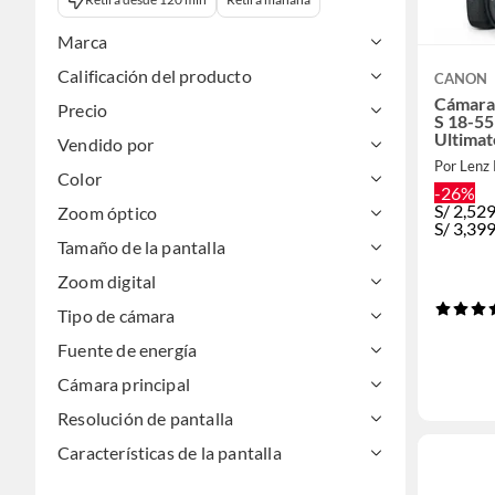
Marca
Calificación del producto
CANON
Cámara
Precio
S 18-55
Ultimat
Vendido por
Por Lenz 
Color
-26%
S/
2,52
Zoom óptico
S/
3,39
Tamaño de la pantalla
Zoom digital
Tipo de cámara
Fuente de energía
Cámara principal
Resolución de pantalla
Características de la pantalla