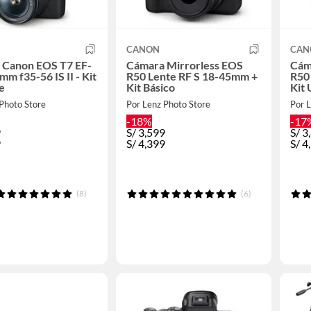
CANON
CAN
 Canon EOS T7 EF-
Cámara Mirrorless EOS
Cám
mm f35-56 IS II - Kit
R50 Lente RF S 18-45mm +
R50
e
Kit Básico
Kit 
Photo Store
Por Lenz Photo Store
Por L
-18%
-17
9
S/
3,599
S/
3
9
S/
4,399
S/
4
(8)
(6)