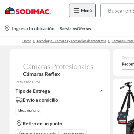
Menú
location-
Ingresa tu ubicación
Servicios
Ofertas
icon
Home
Tecnología - Camaras y accesorios de fotografía
Cámaras Profe
Ordena
Recom
Cámaras Profesionales
Cámaras Reflex
Resultados
(
96
)
Tipo de Entrega
Envío a domicilio
Llega mañana
Retiro en un punto
Retira desde 120 min
Retira mañana