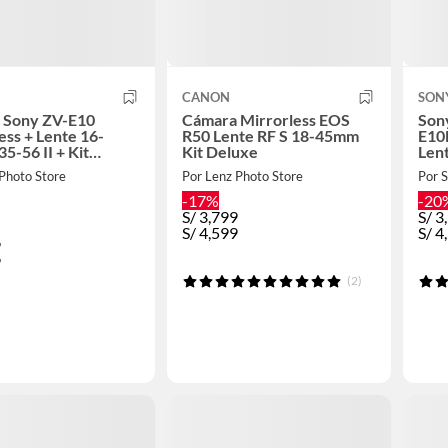
CANON
SON
 Sony ZV-E10
Cámara Mirrorless EOS
Son
ess + Lente 16-
R50 Lente RF S 18-45mm
E10
5-56 II + Kit
Kit Deluxe
Len
e de Accesorios
Photo Store
Por Lenz Photo Store
Por 
-17%
-20
S/
3,799
S/
3
S/
4,599
S/
4
9
9
(2)