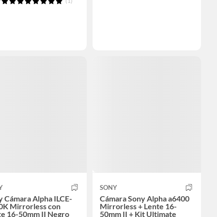
(1)
Y
SONY
y Cámara Alpha ILCE-
Cámara Sony Alpha a6400
0K Mirrorless con
Mirrorless + Lente 16-
te 16-50mm II Negro
50mm II + Kit Ultimate