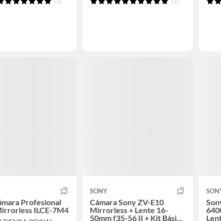
(3)
(1)
SONY
SON
mara Profesional
Cámara Sony ZV-E10
Son
irrorless ILCE-7M4
Mirrorless + Lente 16-
640
50mm f35-56 II + Kit Básico
Len