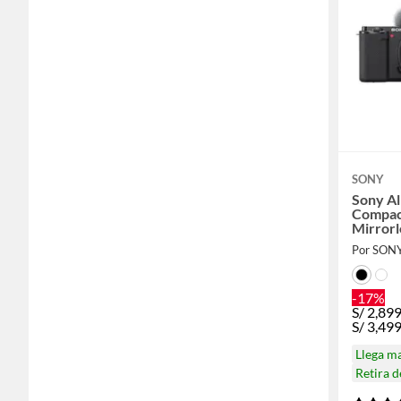
SONY
Sony A
Compact
Mirror
Por SON
-17%
S/
2,89
S/
3,49
Llega m
Retira 