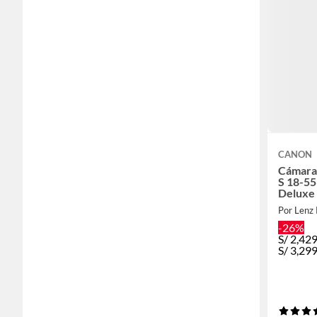
CANON
Cámara
S 18-55
Deluxe
Por Lenz 
-26%
S/
2,42
S/
3,29