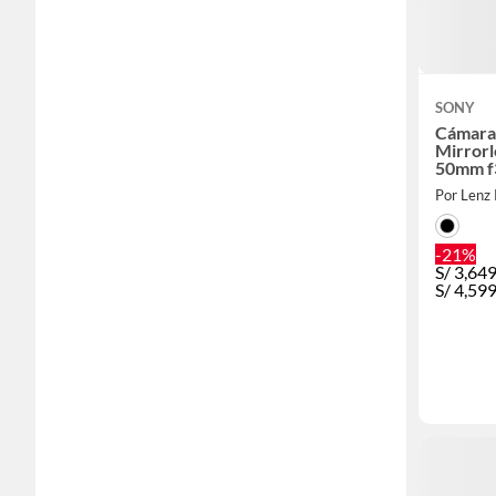
SONY
Cámara
Mirrorl
50mm f3
Ultimat
Por Lenz 
-21%
S/
3,64
S/
4,59