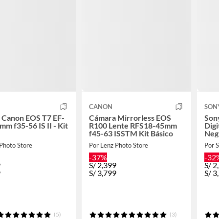
CANON
SON
 Canon EOS T7 EF-
Cámara Mirrorless EOS
Son
mm f35-56 IS II - Kit
R100 Lente RFS18-45mm
Digi
f45-63 ISSTM Kit Básico
Neg
Photo Store
Por Lenz Photo Store
Por 
-37%
-32
9
S/
2,399
S/
2
9
S/
3,799
S/
3
(5)
(3)