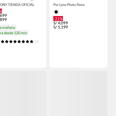
SONY TIENDA OFICIAL
Por Lenz Photo Store
%
,699
-21%
,899
S/
4,099
S/
5,199
ga mañana
ra desde 120 min
(1)