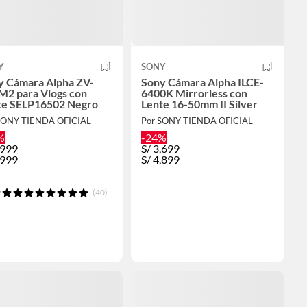
Y
SONY
y Cámara Alpha ZV-
Sony Cámara Alpha ILCE-
M2 para Vlogs con
6400K Mirrorless con
te SELP16502 Negro
Lente 16-50mm II Silver
SONY TIENDA OFICIAL
Por SONY TIENDA OFICIAL
%
-24%
,999
S/
3,699
,999
S/
4,899
(40)