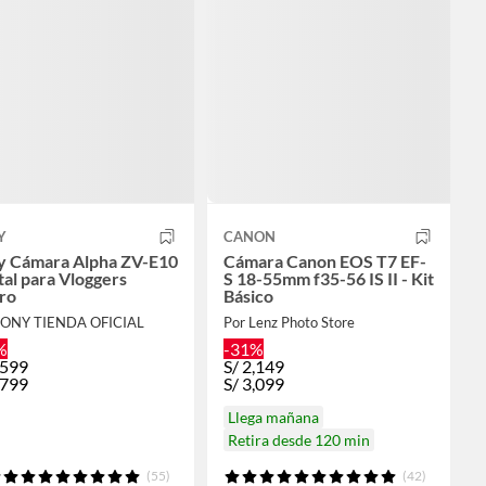
Y
CANON
y Cámara Alpha ZV-E10
Cámara Canon EOS T7 EF-
tal para Vloggers
S 18-55mm f35-56 IS II - Kit
ro
Básico
SONY TIENDA OFICIAL
Por Lenz Photo Store
%
-31%
,599
S/
2,149
,799
S/
3,099
Llega mañana
Retira desde 120 min
(55)
(42)