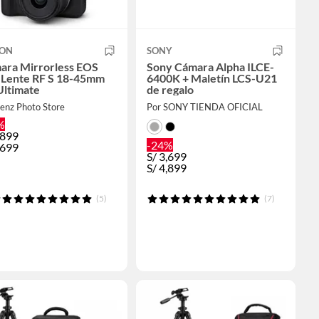
ON
SONY
ara Mirrorless EOS
Sony Cámara Alpha ILCE-
 Lente RF S 18-45mm
6400K + Maletín LCS-U21
Ultimate
de regalo
enz Photo Store
Por SONY TIENDA OFICIAL
%
,899
-24%
,699
S/
3,699
S/
4,899
(5)
(7)