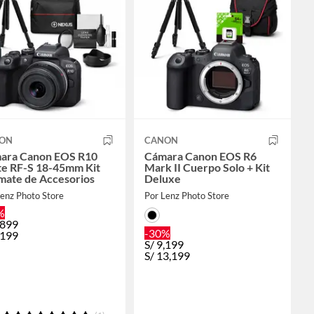
ON
CANON
ara Canon EOS R10
Cámara Canon EOS R6
e RF-S 18-45mm Kit
Mark II Cuerpo Solo + Kit
mate de Accesorios
Deluxe
enz Photo Store
Por Lenz Photo Store
%
,899
-30%
,199
S/
9,199
S/
13,199