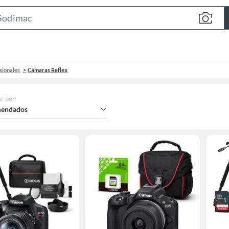
Search
Bar
sionales
Cámaras Reflex
r por
:
endados