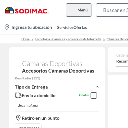
Menú
location-
Ingresa tu ubicación
Servicios
Ofertas
icon
Home
Tecnología - Camaras y accesorios de fotografía
Cámaras Depor
Ordena
Recom
Cámaras Deportivas
Accesorios Cámaras Deportivas
Resultados
(
133
)
Tipo de Entrega
Envío a domicilio
Gratis
Llega mañana
Retiro en un punto
Retira mañana