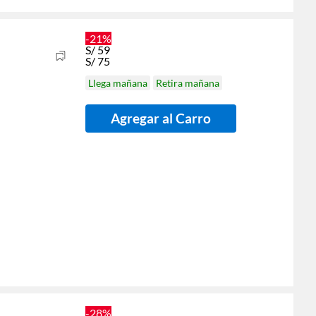
-21%
S/
59
S/
75
Llega mañana
Retira mañana
Agregar al Carro
-28%