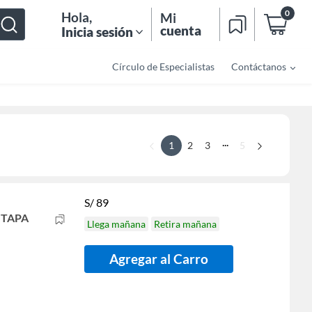
0
Hola
,
Mi
cuenta
Inicia sesión
Círculo de Especialistas
Contáctanos
...
1
2
3
5
S/
89
 TAPA
Llega mañana
Retira mañana
Agregar al Carro