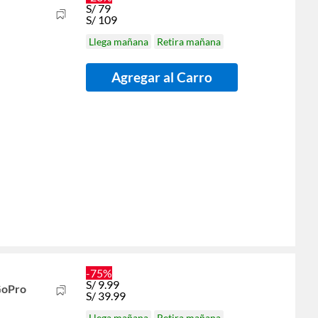
S/
79
S/
109
Llega mañana
Retira mañana
Agregar al Carro
-75%
S/
9.99
GoPro
S/
39.99
Llega mañana
Retira mañana