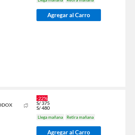
Agregar al Carro
-22%
S/
375
GODOX
S/
480
Llega mañana
Retira mañana
Agregar al Carro