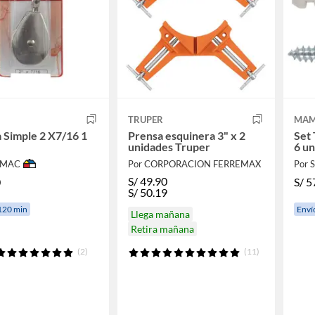
TRUPER
MAM
 Simple 2 X7/16 1
Prensa esquinera 3" x 2
Set 
unidades Truper
6 un
IMAC
Por CORPORACION FERREMAX
Por
S/
49.90
0
S/
5
S/
50.19
120 min
Enví
Llega mañana
Retira mañana
(2)
(11)