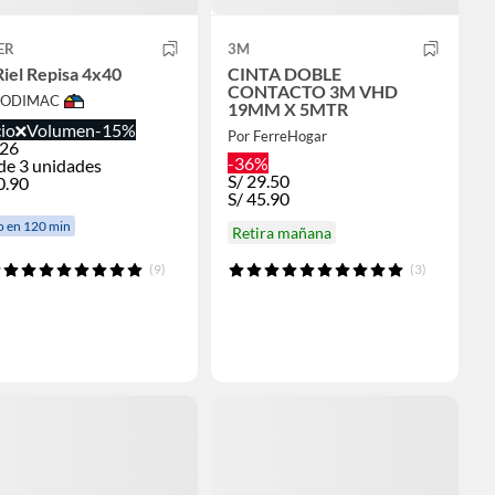
ER
3M
Riel Repisa 4x40
CINTA DOBLE
CONTACTO 3M VHD
 SODIMAC
19MM X 5MTR
io
Volumen
-15%
Por FerreHogar
.26
-36%
de 3 unidades
S/
29.50
0.90
S/
45.90
o en 120 min
Retira mañana
(9)
(3)