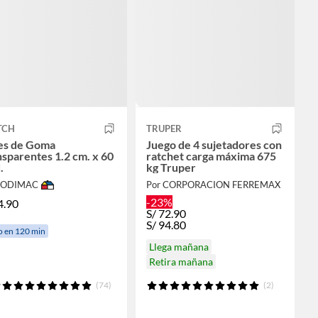
TCH
TRUPER
es de Goma
Juego de 4 sujetadores con
sparentes 1.2 cm. x 60
ratchet carga máxima 675
.
kg Truper
 SODIMAC
Por CORPORACION FERREMAX
-23%
4.90
S/
72.90
S/
94.80
o en 120 min
Llega mañana
Retira mañana
(74)
(2)