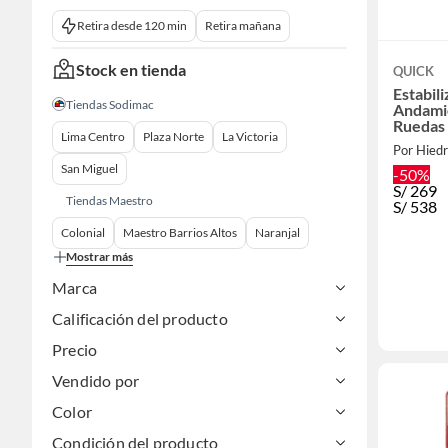
Retira desde 120 min
Retira mañana
Stock en tienda
QUICK
Estabil
Tiendas Sodimac
Andami
Ruedas 
Lima Centro
Plaza Norte
La Victoria
Por Hied
San Miguel
-50%
S/
269
Tiendas Maestro
S/
538
Colonial
Maestro Barrios Altos
Naranjal
Mostrar más
Marca
Calificación del producto
Precio
Vendido por
Color
Condición del producto