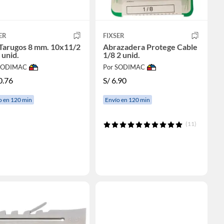
ER
FIXSER
 Tarugos 8 mm. 10x11/2
Abrazadera Protege Cable
 unid.
1/8 2 unid.
 SODIMAC
Por SODIMAC
0.76
S/
6.90
o en 120 min
Envío en 120 min
(11)