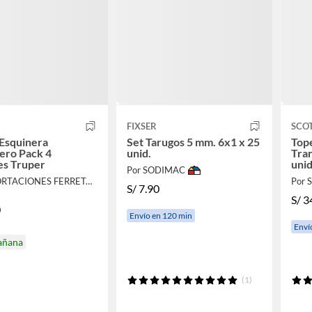
FIXSER
SCO
Esquinera
Set Tarugos 5 mm. 6x1 x 25
Top
ero Pack 4
unid.
Tran
es Truper
unid
Por SODIMAC
Por IMPORTACIONES FERRETOOLS
Por
S/
7.90
S/
3
0
Envío en 120 min
Enví
añana
(1)