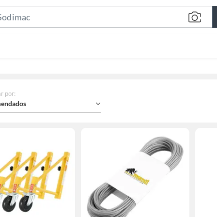
Search
Bar
r por
:
endados