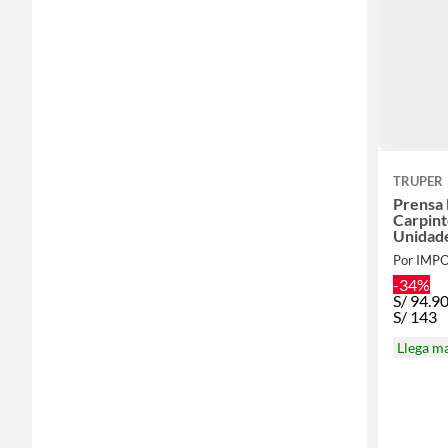
TRUPER
Prensa 
Carpint
Unidad
-34%
S/
94.9
S/
143
Llega m