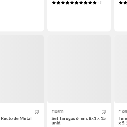
(3)
FIXSER
FIXS
e Recto de Metal
Set Tarugos 6 mm. 8x1 x 15
Ten
unid.
x 5.