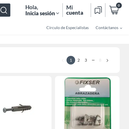
0
Hola
,
Mi
cuenta
Inicia sesión
Círculo de Especialistas
Contáctanos
...
1
2
3
8