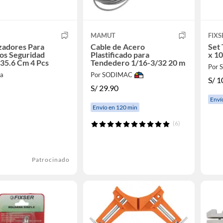
MAMUT
FIXS
izadores Para
Cable de Acero
Set
os Seguridad
Plastificado para
x 10
35.6 Cm 4 Pcs
Tendedero 1/16-3/32 20 m
Por
ra
Por SODIMAC
S/
1
S/
29.90
Enví
Envío en 120 min
(6)
Patrocinado