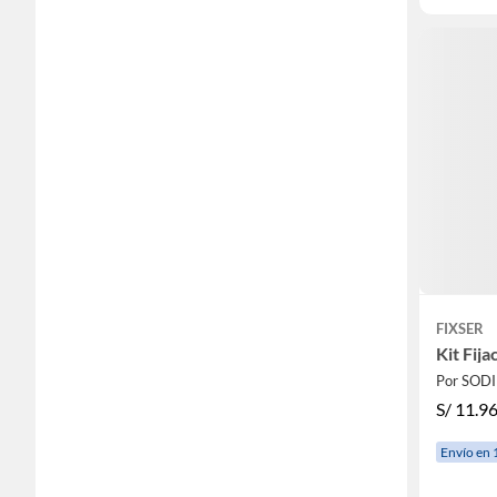
FIXSER
Kit Fija
Por SOD
S/
11.9
Envío en 