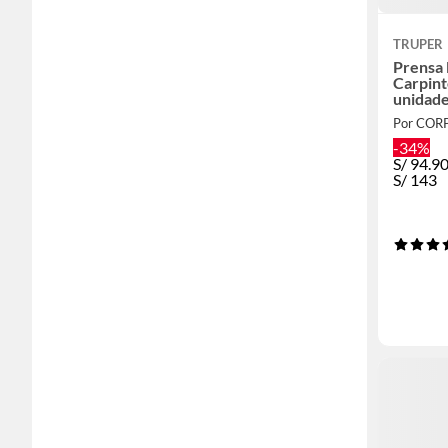
TRUPER
Prensa 
Carpint
unidade
Por CO
-34%
S/
94.9
S/
143