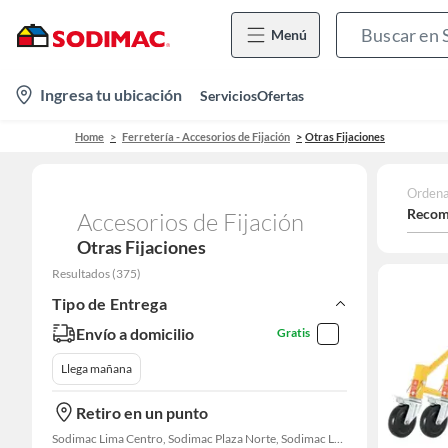
Menú
location-
Ingresa tu ubicación
Servicios
Ofertas
icon
Home
Ferretería - Accesorios de Fijación
Otras Fijaciones
Ordena
Recom
Accesorios de Fijación
Otras Fijaciones
Resultados
(
375
)
Tipo de Entrega
Envío a domicilio
Gratis
Llega mañana
Retiro en un punto
Sodimac Lima Centro, Sodimac Plaza Norte, Sodimac La Victoria, Sodimac San Miguel, Sodimac S. J. Lurigancho, Sodimac Chacarilla, Sodimac Av. La Molina, Sodimac Colonial, Maestro Barrios Altos, Sodimac Naranjal