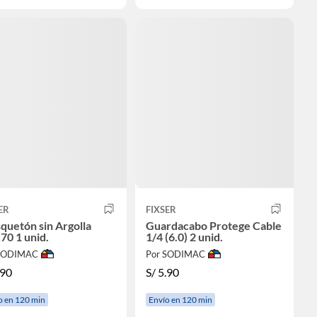
ER
FIXSER
uetón sin Argolla
Guardacabo Protege Cable
70 1 unid.
1/4 (6.0) 2 unid.
 SODIMAC
Por SODIMAC
.90
S/
5.90
o en 120 min
Envío en 120 min