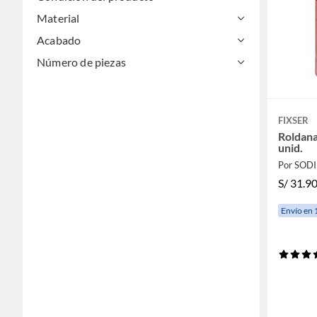
Material
Acabado
Número de piezas
FIXSER
Roldana
unid.
Por SOD
S/
31.9
Envío en 