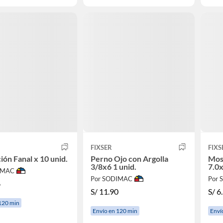
FIXSER
FIXS
ción Fanal x 10 unid.
Perno Ojo con Argolla
Mosq
3/8x6 1 unid.
7.0x
IMAC
Por SODIMAC
Por
6
S/
11.90
S/
6
120 min
Envío en 120 min
Enví