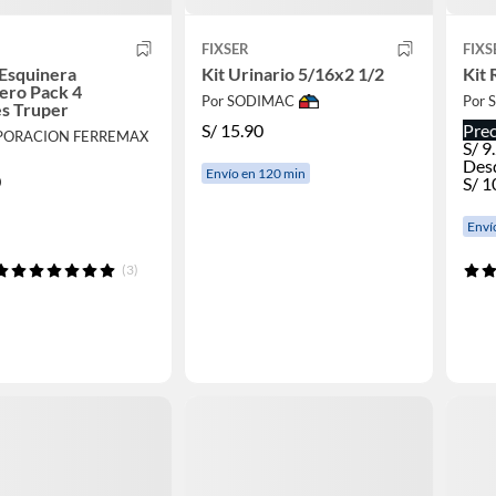
FIXSER
FIXS
Esquinera
Kit Urinario 5/16x2 1/2
Kit 
ero Pack 4
Por SODIMAC
Por
s Truper
S/
15.90
Prec
RPORACION FERREMAX
S/
9
Des
Envío en 120 min
0
S/
1
Enví
(3)