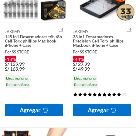
JAKEMY
JAKEMY
145 in1 Desarmadores t6h t8h
33 in1 Desarmadores
Cell Torx phillips Mac book
Precision Cell Torx phillips
iPhone + Case
Macbook iPhone + Case
Por SS STORE
Por SS STORE
-18%
-44%
S/
139.99
S/
27.99
S/
169.99
S/
49.99
Llega mañana
Llega mañana
Retira mañana
Retira mañana
(8)
Agregar
Agregar