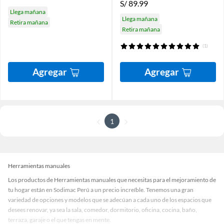
S/
89.99
Llega mañana
Llega mañana
Retira mañana
Retira mañana
(1)
Agregar
Agregar
1
Herramientas manuales
Los productos de Herramientas manuales que necesitas para el mejoramiento de
tu hogar están en Sodimac Perú a un precio increíble. Tenemos una gran
variedad de opciones y modelos que se adecúan a cada uno de los espacios que
desees renovar, ya sea la sala, comedor, dormitorio, oficina, cocina, baño,
terraza, garaje o el que tengas en mente.