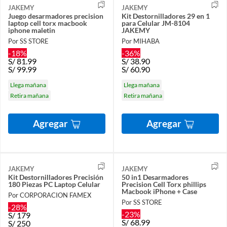
JAKEMY
JAKEMY
Juego desarmadores precision
Kit Destornilladores 29 en 1
laptop cell torx macbook
para Celular JM-8104
iphone maletin
JAKEMY
Por SS STORE
Por MIHABA
-18%
-36%
S/
81.99
S/
38.90
S/
99.99
S/
60.90
Llega mañana
Llega mañana
Retira mañana
Retira mañana
Agregar
Agregar
JAKEMY
JAKEMY
Kit Destornilladores Precisión
50 in1 Desarmadores
180 Piezas PC Laptop Celular
Precision Cell Torx phillips
Macbook iPhone + Case
Por CORPORACION FAMEX
Por SS STORE
-28%
-23%
S/
179
S/
68.99
S/
250