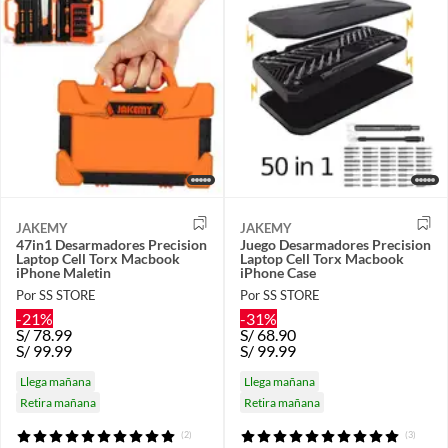
JAKEMY
JAKEMY
47in1 Desarmadores Precision
Juego Desarmadores Precision
Laptop Cell Torx Macbook
Laptop Cell Torx Macbook
iPhone Maletin
iPhone Case
Por SS STORE
Por SS STORE
-21%
-31%
S/
78.99
S/
68.90
S/
99.99
S/
99.99
Llega mañana
Llega mañana
Retira mañana
Retira mañana
(2)
(3)