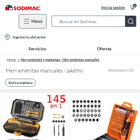
0
Inicia sesión
Menú
Search
Bar
location-
Ingresa tu ubicación
icon
Servicios
Ofertas
Home
Herramientas y máquinas - Herramientas manuales
Herramientas manuales - jakemy
Resultados
(
10
)
Retira mañana