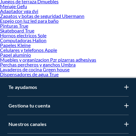
Juegos de terraza Dmuebles
Menaje Gefu
Adaptador vga dvi
Zapatos y botas de seguridad Ubermann
Espejo con luz led para baño
Pinturas True
Skateboard True
Hornos electricos Sole
Computadoras Halion
Papeles Kleine
Celulares y telefonos Apple
Papel aluminio
Muebles y organizacion Pzr pizarras adhesivas
Perchas percheros y ganchos Umbra
Lavaderos de cocina Green house
Dispensadores de agua True
Te ayudamos
Gestiona tu cuenta
Nuestros canales