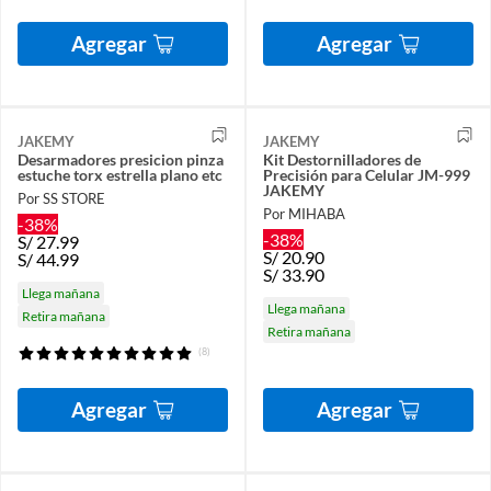
Agregar
Agregar
JAKEMY
JAKEMY
Desarmadores presicion pinza
Kit Destornilladores de
estuche torx estrella plano etc
Precisión para Celular JM-999
JAKEMY
Por SS STORE
Por MIHABA
-38%
-38%
S/
27.99
S/
20.90
S/
44.99
S/
33.90
Llega mañana
Llega mañana
Retira mañana
Retira mañana
(8)
Agregar
Agregar