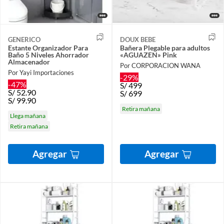
GENERICO
DOUX BEBE
Estante Organizador Para
Bañera Plegable para adultos
Baño 5 Niveles Ahorrador
«AGUAZEN» Pink
Almacenador
Por CORPORACION WANA
Por Yayi Importaciones
-29%
-47%
S/
499
S/
52.90
S/
699
S/
99.90
Retira mañana
Llega mañana
Retira mañana
Agregar
Agregar