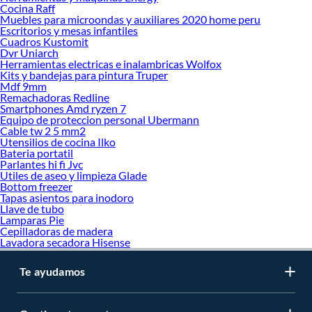
Cocina Raff
Muebles para microondas y auxiliares 2020 home peru
Escritorios y mesas infantiles
Cuadros Kustomit
Dvr Uniarch
Herramientas electricas e inalambricas Wolfox
Kits y bandejas para pintura Truper
Mdf 9mm
Remachadoras Redline
Smartphones Amd ryzen 7
Equipo de proteccion personal Ubermann
Cable tw 2 5 mm2
Utensilios de cocina Ilko
Bateria portatil
Parlantes hi fi Jvc
Utiles de aseo y limpieza Glade
Bottom freezer
Tapas asientos para inodoro
Llave de tubo
Lamparas Pie
Cepilladoras de madera
Lavadora secadora Hisense
Te ayudamos