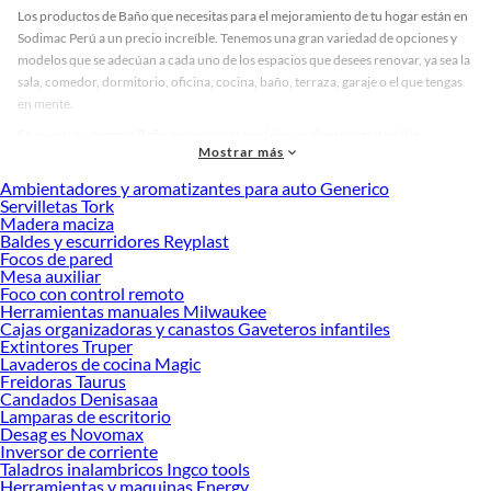
Los productos de Baño que necesitas para el mejoramiento de tu hogar están en
Sodimac Perú a un precio increíble. Tenemos una gran variedad de opciones y
modelos que se adecúan a cada uno de los espacios que desees renovar, ya sea la
sala, comedor, dormitorio, oficina, cocina, baño, terraza, garaje o el que tengas
en mente.
En nuestra categoría Baño encontrarás modelos en diversos materiales,
Mostrar más
medidas, colores y demás características específicas de tu preferencia. Recuerda
que solo en Sodimac Perú contamos con todo lo necesario para cada uno de tus
Ambientadores y aromatizantes para auto Generico
proyectos en las mejores marcas de calidad y con garantía.
Servilletas Tork
Madera maciza
Precios de Baño en Sodimac Perú
Baldes y escurridores Reyplast
Focos de pared
Si buscar ahorrar, estás en la tienda correcta porque en Sodimac tenemos
Mesa auxiliar
nuestra política de precios bajos garantizados en Baño, así que no dudes más y
Foco con control remoto
compra online este producto con sus complementos para que termines tu
Herramientas manuales Milwaukee
proyecto al 100% a un costo económico. Además, elige entre las opciones de
Cajas organizadoras y canastos Gaveteros infantiles
delivery o recojo en tienda.
Extintores Truper
Lavaderos de cocina Magic
Las mejores marcas de Baño
Freidoras Taurus
Candados Denisasaa
Sabemos que la calidad, confianza y seguridad son factores importantes al
Lamparas de escritorio
momento de decidir qué modelo comprar, por ello contamos con una amplia
Desag es Novomax
oferta de marcas prestigiosas y reconocidas en Baño. De esta manera, inviertes
Inversor de corriente
en durabilidad, rendimiento, excelencia y satisfacción garantizada.
Taladros inalambricos Ingco tools
Herramientas y maquinas Energy