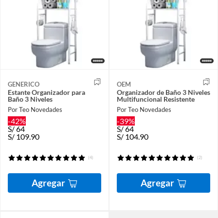
GENERICO
OEM
Estante Organizador para
Organizador de Baño 3 Niveles
Baño 3 Niveles
Multifuncional Resistente
Por Teo Novedades
Por Teo Novedades
-42%
-39%
S/
64
S/
64
S/
109.90
S/
104.90
(4)
(2)
Agregar
Agregar