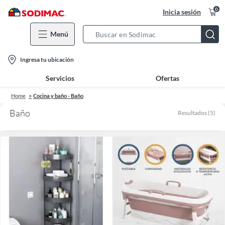
0
Inicia sesión
Menú
Search
Bar
location-
Ingresa tu ubicación
icon
Servicios
Ofertas
Home
Cocina y baño - Baño
Baño
Resultados
(
5
)