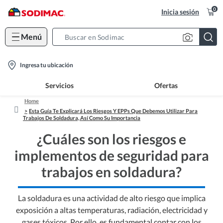
0
Inicia sesión
Menú
Search
Bar
location-
Ingresa tu ubicación
icon
Servicios
Ofertas
Home
Esta Guía Te Explicará Los Riesgos Y EPPs Que Debemos Utilizar Para
Trabajos De Soldadura, Así Como Su Importancia
¿Cuáles son los riesgos e
implementos de seguridad para
trabajos en soldadura?
La soldadura es una actividad de alto riesgo que implica
exposición a altas temperaturas, radiación, electricidad y
gases tóxicos. Por ello, es fundamental contar con los