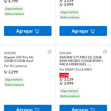
S/
3,159
S/
4,799
S/
3,999
Llega mañana
Llega mañana
Retira mañana
Retira mañana
Agregar
Agregar
XIAOMI
XIAOMI
Xiaomi 14T Pro 5G
XIAOMI 17T PRO 5G 12GB
12GB+512GB Azul
RAM NEGRO 512GB ROM +
MICA HIDROGEL -
Por IX Comercio
REGISTRADO
Por M&M CELULARES
S/
3,299
-22%
S/
3,139
Llega mañana
S/
3,999
Retira mañana
Llega mañana
Retira mañana
Agregar
Agregar