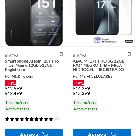
XIAOMI
XIAOMI
Smartphone Xiaomi 15T Pro
XIAOMI 17T PRO 5G 12GB
Titan Negro 12Gb 512Gb
RAM NEGRO 1TB + MICA
Registrado
HIDROGEL - REGISTRADO
Por N&R Telcom
Por M&M CELULARES
-14%
-19%
S/
2,999
S/
4,399
S/
3,499
S/
5,399
Llega mañana
Llega mañana
Retira mañana
Retira mañana
(51)
Agregar
Agregar