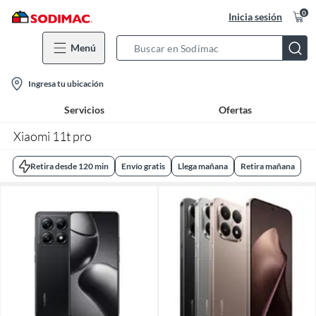
0
Inicia sesión
Menú
Search
Bar
location-
Ingresa tu ubicación
icon
Servicios
Ofertas
Xiaomi 11t pro
Retira desde 120 min
Envío gratis
Llega mañana
Retira mañana