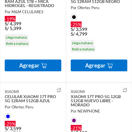
RAM AZUL 1TB + MICA
5G 12RAM 512GB NEGRO
HIDROGEL - REGISTRADO
Por Ofertec Peru
Por M&M CELULARES
-19%
S/
4,399
-25%
S/
5,399
S/
3,599
S/
4,799
Llega mañana
Llega mañana
Retira mañana
Retira mañana
Agregar
Agregar
XIAOMI
XIAOMI
CELULAR XIAOMI 17T PRO
XIAOMI 17T PRO 5G 12GB
5G 12RAM 512GB AZUL
512GB NUEVO LIBRE -
MORADO
Por Ofertec Peru
Por NEWPHONE
-25%
-21%
S/
3,599