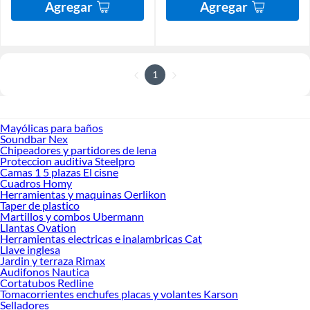
Agregar
Agregar
1
Mayólicas para baños
Soundbar Nex
Chipeadores y partidores de lena
Proteccion auditiva Steelpro
Camas 1 5 plazas El cisne
Cuadros Homy
Herramientas y maquinas Oerlikon
Taper de plastico
Martillos y combos Ubermann
Llantas Ovation
Herramientas electricas e inalambricas Cat
Llave inglesa
Jardin y terraza Rimax
Audifonos Nautica
Cortatubos Redline
Tomacorrientes enchufes placas y volantes Karson
Selladores