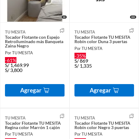
TU MESITA
TU MESITA
Tocador Flotante con Espejo
Tocador Flotante TU MESITA
Retroiluminado más Banqueta
Robín color Duna 3 puertas
Zaina Negro
Por TU MESITA
Por TU MESITA
-35%
-61%
S/
869
S/
1,469.99
S/
1,335
S/
3,800
Agregar
Agregar
TU MESITA
TU MESITA
Tocador Flotante TU MESITA
Tocador Flotante TU MESITA
Regina color Marrón 1 cajón
Robín color Negro 3 puertas
Por TU MESITA
Por TU MESITA