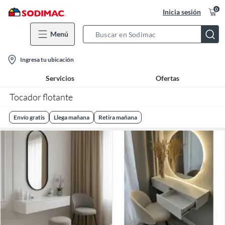
0
Inicia sesión
Menú
Search
Bar
location-
Ingresa tu ubicación
icon
Servicios
Ofertas
Tocador flotante​
Envío gratis
Llega mañana
Retira mañana