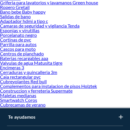
Griferia para lavatorios y lavamanos Green house
Ropero Gretail
Bano bebe Baby happy
Salidas de bano
Adaptador hdmi a tipo c
Camaras de seguridad y vigilancia Tenda
Esponjas y virutillas
Porcelanato negro
Cortinas de pvc
Parrilla para autos
Cascos para moto
Centros de planchado
Baterias recargables aaa
Valvulas de agua Matusita tigre
Encimeras 3
Cerraduras y quincalleria 3m
Caja rectangular pvc
Cubrevolantes Red bull
Complementos para instalacion de pisos Holztek
Construccion y ferreteria Supermate
Maletas medianas
Smartwatch Coros
Cubrecamas de verano
Te ayudamos