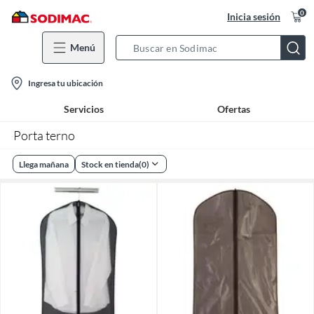
0
Inicia sesión
Menú
Search
Bar
location-
Ingresa tu ubicación
icon
Servicios
Ofertas
Porta terno
Llega mañana
Stock en tienda
(
0
)