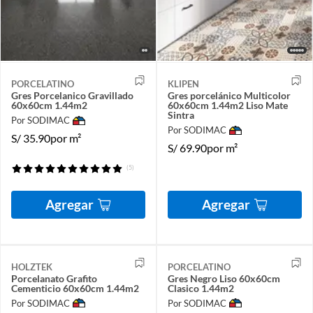
PORCELATINO
KLIPEN
Gres Porcelanico Gravillado
Gres porcelánico Multicolor
60x60cm 1.44m2
60x60cm 1.44m2 Liso Mate
Sintra
Por SODIMAC
Por SODIMAC
S/
35.90
por m²
S/
69.90
por m²
(5)
Agregar
Agregar
HOLZTEK
PORCELATINO
Porcelanato Grafito
Gres Negro Liso 60x60cm
Cementicio 60x60cm 1.44m2
Clasico 1.44m2
Por SODIMAC
Por SODIMAC