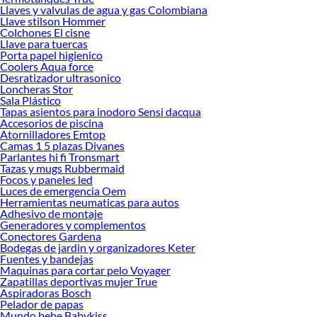
Llaves y valvulas de agua y gas Colombiana
Llave stilson Hommer
Colchones El cisne
Llave para tuercas
Porta papel higienico
Coolers Aqua force
Desratizador ultrasonico
Loncheras Stor
Sala Plástico
Tapas asientos para inodoro Sensi dacqua
Accesorios de piscina
Atornilladores Emtop
Camas 1 5 plazas Divanes
Parlantes hi fi Tronsmart
Tazas y mugs Rubbermaid
Focos y paneles led
Luces de emergencia Oem
Herramientas neumaticas para autos
Adhesivo de montaje
Generadores y complementos
Conectores Gardena
Bodegas de jardin y organizadores Keter
Fuentes y bandejas
Maquinas para cortar pelo Voyager
Zapatillas deportivas mujer True
Aspiradoras Bosch
Pelador de papas
Mundo bebe Babykiss