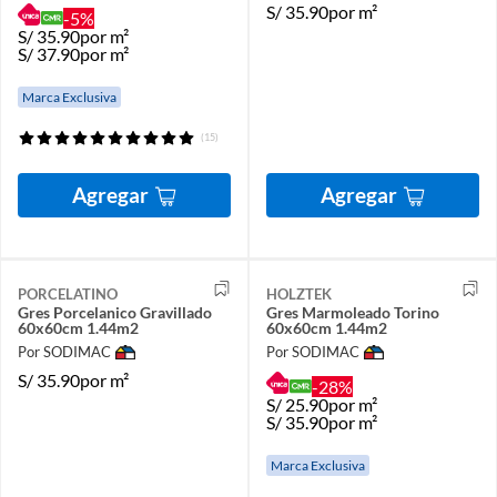
S/
35.90
por m²
-5%
S/
35.90
por m²
S/
37.90
por m²
Marca Exclusiva
(15)
Agregar
Agregar
PORCELATINO
HOLZTEK
Gres Porcelanico Gravillado
Gres Marmoleado Torino
60x60cm 1.44m2
60x60cm 1.44m2
Por SODIMAC
Por SODIMAC
S/
35.90
por m²
-28%
S/
25.90
por m²
S/
35.90
por m²
Marca Exclusiva