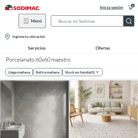
0
Inicia sesión
Menú
Search
Bar
location-
Ingresa tu ubicación
icon
Servicios
Ofertas
Porcelanato 60x60 maestro
Llega mañana
Retira mañana
Stock en tienda
(
0
)