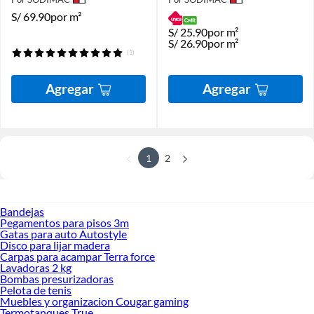
S/
69.90
por m²
S/
25.90
por m²
S/
26.90
por m²
(1)
Agregar
Agregar
1
2
Bandejas
Pegamentos para pisos 3m
Gatas para auto Autostyle
Disco para lijar madera
Carpas para acampar Terra force
Lavadoras 2 kg
Bombas presurizadoras
Pelota de tenis
Muebles y organizacion Cougar gaming
Termotanques True