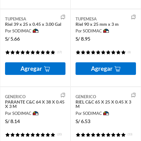
TUPEMESA
TUPEMESA
Riel 39 x 25 x 0.45 x 3.00 Gal
Riel 90 x 25 mm x 3 m
Por SODIMAC
Por SODIMAC
S/
5.66
S/
8.95
(17)
(8)
Agregar
Agregar
GENERICO
GENERICO
PARANTE C&C 64 X 38 X 0.45
RIEL C&C 65 X 25 X 0.45 X 3
X 3 M
M
Por SODIMAC
Por SODIMAC
S/
8.14
S/
6.53
(20)
(53)