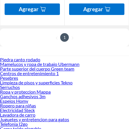
Agregar
Agregar
1
Piedra canto rodado
Mamelucos y ropa de trabajo Ubermann
Parte superior del cuerpo Green team
Centros de entretenimiento 1
Pesebres
Limpieza de pisos y superficies Tekno
Serruchos
Ropa y proteccion Mappa
Ganchos adhesivos 3m
Espejos Homy
Ropero para niñas
Electricidad Steck
Lavadora de carro
Juguetes y entretencion para gatos
Telefonia I2go
Carpa toldo plegable