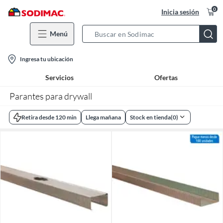
0
Inicia sesión
Menú
Search
Bar
location-
Ingresa tu ubicación
icon
Servicios
Ofertas
Parantes para drywall
Retira desde 120 min
Llega mañana
Stock en tienda
(
0
)