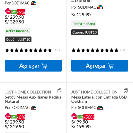
40X40X40
Por SODIMAC
Por SODIMAC
-9%
S/
129.90
S/
299.90
S/
329.90
Retira mañana
Retira mañana
Cupón: JUST10
Cupón: JUST10
(443)
(41)
Agregar
Agregar
JUST HOME COLLECTION
JUST HOME COLLECTION
Setx3 Mesas Auxiliares Radius
Mesa Lateral con Entrada USB
Natural
Oakham
Por SODIMAC
Por SODIMAC
-6%
-50%
S/
299.90
S/
99.90
S/
319.90
S/
199.90