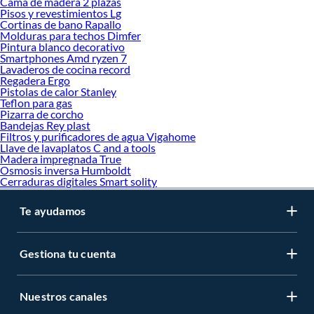
Cama de madera 2 plazas
Pisos y revestimientos Lg
Cortinas de bano Rapallo
Molduras para techos Dimfer
Pintura blanco decorativo
Smartphones Amd ryzen 7
Lavaderos de cocina record
Regadera Ergo
Pistolas de calor Stanley
Teflon para gas
Pizarra de corcho
Bandejas Rey plast
Filtros y purificadores de agua Vigahome
Llave de lavaplatos C and a tools
Madera impregnada True
Osmosis inversa Humboldt
Cerraduras digitales Smart solity
Te ayudamos
Gestiona tu cuenta
Nuestros canales