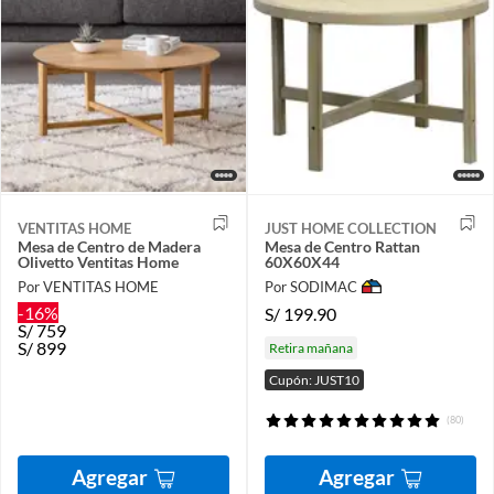
VENTITAS HOME
JUST HOME COLLECTION
Mesa de Centro de Madera
Mesa de Centro Rattan
Olivetto Ventitas Home
60X60X44
Por VENTITAS HOME
Por SODIMAC
-16%
S/
199.90
S/
759
S/
899
Retira mañana
Cupón: JUST10
(80)
Agregar
Agregar