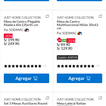
JUST HOME COLLECTION
JUST HOME COLLECTION
Mesa de Centro Plegable
Mesa de Centro
Madera 60x120x45 cm
Multifuncional Milán 30x63
cm
Por SODIMAC
Por SODIMAC
-20%
S/
199.90
-31%
S/
249.90
S/
89.90
S/
129.90
Cupón: JUST10
(15)
(25)
Agregar
Agregar
JUST HOME COLLECTION
JUST HOME COLLECTION
Set 3 Mesas Auxiliares Round
Mesa Lateral Rattan