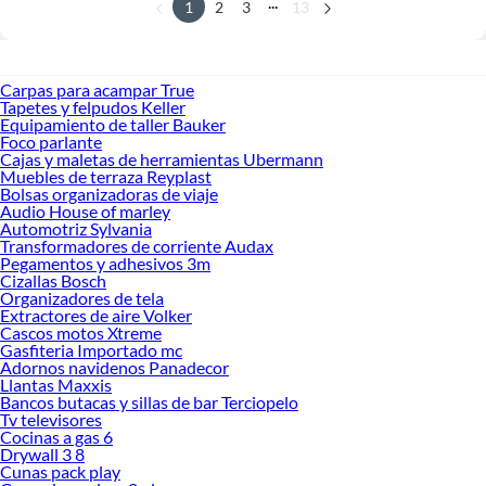
...
1
2
3
13
Carpas para acampar True
Tapetes y felpudos Keller
Equipamiento de taller Bauker
Foco parlante
Cajas y maletas de herramientas Ubermann
Muebles de terraza Reyplast
Bolsas organizadoras de viaje
Audio House of marley
Automotriz Sylvania
Transformadores de corriente Audax
Pegamentos y adhesivos 3m
Cizallas Bosch
Organizadores de tela
Extractores de aire Volker
Cascos motos Xtreme
Gasfiteria Importado mc
Adornos navidenos Panadecor
Llantas Maxxis
Bancos butacas y sillas de bar Terciopelo
Tv televisores
Cocinas a gas 6
Drywall 3 8
Cunas pack play