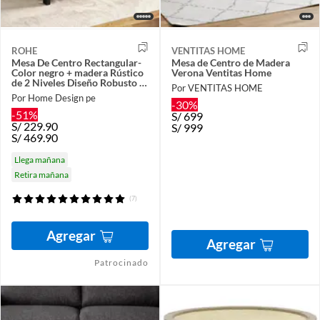
ROHE
VENTITAS HOME
Mesa De Centro Rectangular-
Mesa de Centro de Madera
Color negro + madera Rústico
Verona Ventitas Home
de 2 Niveles Diseño Robusto y
Por VENTITAS HOME
Fácil de Armar
Por Home Design pe
-30%
-51%
S/
699
S/
229.90
S/
999
S/
469.90
Llega mañana
Retira mañana
(7)
Agregar
Agregar
Patrocinado