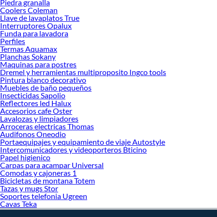
Piedra granalla
Sabemos que la calidad, confianza y seguridad son factores importantes al
Coolers Coleman
momento de decidir qué modelo comprar, por ello contamos con una amplia
Llave de lavaplatos True
oferta de marcas prestigiosas y reconocidas en Extractores de aire. De esta
Interruptores Opalux
manera, inviertes en durabilidad, rendimiento, excelencia y satisfacción
Funda para lavadora
Perfiles
garantizada.
Termas Aquamax
Planchas Sokany
Maquinas para postres
Dremel y herramientas multiproposito Ingco tools
Pintura blanco decorativo
Muebles de baño pequeños
Insecticidas Sapolio
Reflectores led Halux
Accesorios cafe Oster
Lavalozas y limpiadores
Arroceras electricas Thomas
Audifonos Oneodio
Portaequipajes y equipamiento de viaje Autostyle
Intercomunicadores y videoporteros Bticino
Papel higienico
Carpas para acampar Universal
Comodas y cajoneras 1
Bicicletas de montana Totem
Tazas y mugs Stor
Soportes telefonia Ugreen
Cavas Teka