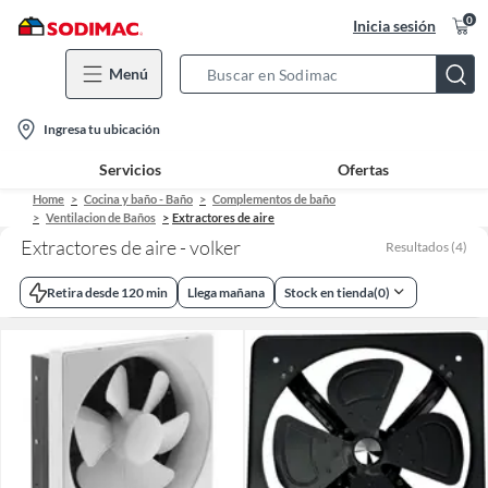
0
Inicia sesión
Menú
Search
Bar
location-
Ingresa tu ubicación
icon
Servicios
Ofertas
Home
Cocina y baño - Baño
Complementos de baño
Ventilacion de Baños
Extractores de aire
Extractores de aire - volker
Resultados
(
4
)
Retira desde 120 min
Llega mañana
Stock en tienda
(
0
)