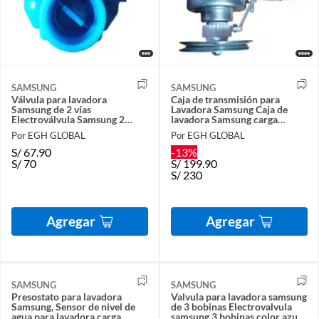
SAMSUNG
SAMSUNG
Válvula para lavadora
Caja de transmisión para
Samsung de 2 vías
Lavadora Samsung Caja de
Electroválvula Samsung 2
lavadora Samsung carga
bobinas color azul DC62-
superior wobble 10kg a 17kg
Por EGH GLOBAL
Por EGH GLOBAL
00311C
S/
67.90
-13%
S/
70
S/
199.90
S/
230
Agregar
Agregar
SAMSUNG
SAMSUNG
Presostato para lavadora
Valvula para lavadora samsung
Samsung, Sensor de nivel de
de 3 bobinas Electrovalvula
agua para lavadora carga
samsung 3 bobinas color azul