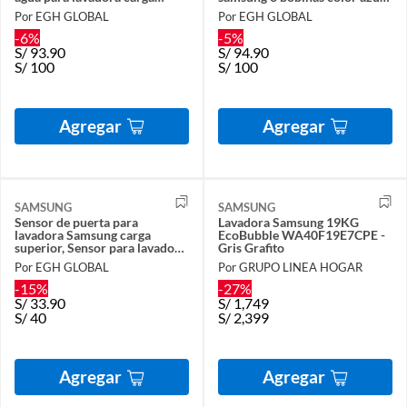
superior
220vac 60hz
Por EGH GLOBAL
Por EGH GLOBAL
-6%
-5%
S/
93.90
S/
94.90
S/
100
S/
100
Agregar
Agregar
SAMSUNG
SAMSUNG
Sensor de puerta para
Lavadora Samsung 19KG
lavadora Samsung carga
EcoBubble WA40F19E7CPE -
superior, Sensor para lavadora
Gris Grafito
Samsung
Por EGH GLOBAL
Por GRUPO LINEA HOGAR
-15%
-27%
S/
33.90
S/
1,749
S/
40
S/
2,399
Agregar
Agregar