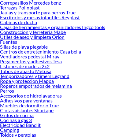
Correpasillos Mercedes benz
Terrazas Polinplast
Jaulas y transporte para perros True
Escritorios y mesas infantiles Reyplast
Cabinas de ducha
Cajas de herramientas y organizadores Ingco tools
Construccion y ferreteria Mabe
Utiles de aseo y limpieza Orion
Fuentes
Sillas de playa plegable
Centros de entretenimiento Casa bella
Ventiladores pedestal Miray
Pegamentos y adhesivos Tesa
Listones de madera 2x2
Tubos de abasto Metusa
Temporizadores y timers Legrand
Ropa y proteccion Mappa
Roperos empotrados de melamina
Perros
Accesorios de hidrolavadoras
Adhesivos para ventanas
Muebles de dormitorio True
Cintas aislantes Shurtape
Grifos de cocina
Cocinas a gas 3
Electricidad Band it
Camping
Toldos y pergolas