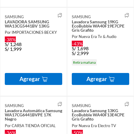
SAMSUNG
SAMSUNG
LAVADORA SAMSUNG
Lavadora Samsung 19KG
WA13CG5441BV 13KG
EcoBubble WA40F19E7CPE
Gris Grafito
Por IMPORTACIONES BECKY
Por Nueva Era Tv & Audio
-38%
-43%
S/
1,248
S/
1,698
S/
1,999
S/
2,999
Retira mañana
Agregar
Agregar
SAMSUNG
SAMSUNG
Lavadora Automática Samsung
Lavadora Samsung 13KG
WA17CG6441BVPE 17K
EcoBubble WA40F13E4CPE
Negro
Gris Grafito
Por CARSA TIENDA OFICIAL
Por Nueva Era Electro TV
-36%
-50%