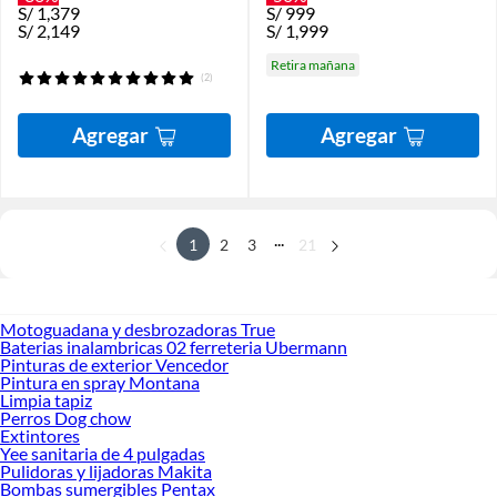
S/
1,379
S/
999
S/
2,149
S/
1,999
Retira mañana
(2)
Agregar
Agregar
...
1
2
3
21
Motoguadana y desbrozadoras True
Baterias inalambricas 02 ferreteria Ubermann
Pinturas de exterior Vencedor
Pintura en spray Montana
Limpia tapiz
Perros Dog chow
Extintores
Yee sanitaria de 4 pulgadas
Pulidoras y lijadoras Makita
Bombas sumergibles Pentax