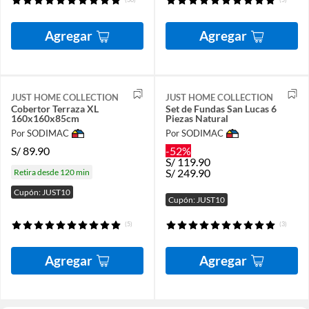
Agregar
Agregar
JUST HOME COLLECTION
JUST HOME COLLECTION
Cobertor Terraza XL
Set de Fundas San Lucas 6
160x160x85cm
Piezas Natural
Por SODIMAC
Por SODIMAC
S/
89.90
-52%
S/
119.90
S/
249.90
Retira desde 120 min
Cupón: JUST10
Cupón: JUST10
(5)
(3)
Agregar
Agregar