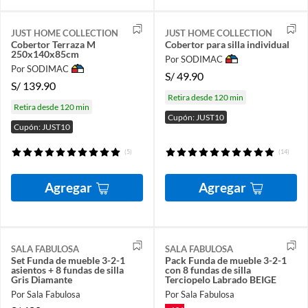
JUST HOME COLLECTION
JUST HOME COLLECTION
Cobertor Terraza M
Cobertor para silla individual
250x140x85cm
Por SODIMAC
Por SODIMAC
S/
49.90
S/
139.90
Retira desde 120 min
Retira desde 120 min
Cupón: JUST10
Cupón: JUST10
(5)
(14)
Agregar
Agregar
SALA FABULOSA
SALA FABULOSA
Set Funda de mueble 3-2-1
Pack Funda de mueble 3-2-1
asientos + 8 fundas de silla
con 8 fundas de silla
Gris Diamante
Terciopelo Labrado BEIGE
Por Sala Fabulosa
Por Sala Fabulosa