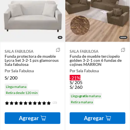
SALA FABULOSA
SALA FABULOSA
Funda protectora de mueble
Funda de mueble terciopelo
Lycra Set 3-2-1 pzs glamorous
golden 3-2-1 con 6 fundas de
Sala fabulosa
cojines MARRON
Por Sala Fabulosa
Por Sala Fabulosa
S/
200
-21%
S/
205
S/
260
Llega mañana
Retira desde 120 min
Llega
gratis
mañana
Retira mañana
(23)
Agregar
Agregar