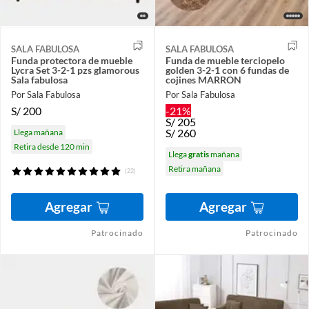
SALA FABULOSA
SALA FABULOSA
Funda protectora de mueble
Funda de mueble terciopelo
Lycra Set 3-2-1 pzs glamorous
golden 3-2-1 con 6 fundas de
Sala fabulosa
cojines MARRON
Por Sala Fabulosa
Por Sala Fabulosa
S/
200
-21%
S/
205
S/
260
Llega mañana
Retira desde 120 min
Llega
gratis
mañana
Retira mañana
(22)
Agregar
Agregar
Patrocinado
Patrocinado