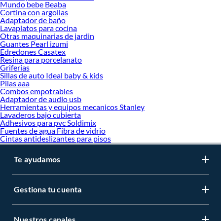
Mundo bebe Beaba
Cortina con argollas
Adaptador de baño
Lavaplatos para cocina
Otras maquinarias de jardin
Guantes Pearl izumi
Edredones Casatex
Resina para porcelanato
Griferias
Sillas de auto Ideal baby & kids
Pilas aaa
Combos empotrables
Adaptador de audio usb
Herramientas y equipos mecanicos Stanley
Lavaderos bajo cubierta
Adhesivos para pvc Soldimix
Fuentes de agua Fibra de vidrio
Cintas antideslizantes para pisos
Te ayudamos
Gestiona tu cuenta
Nuestros canales