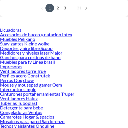
...
1
2
3
31
Licuadoras
Accesorios de buceo y natacion Intex
Muebles Pelikano
Suavizantes Kleine wolke
Deportes y aire libre Scoop
Medidores y niveles laser Major
Ganchos para cortinas de bano
Muebles para tv Linea brasil
Impresoras
Ventiladores torre True
Perfiles acero Construtek
Perros Dog chow
Mouse y mousepad gamer Oem
Interruptor simple
Cinturones portaherramientas Truper
Ventiladores Halux
Tuberias Tuboplast
Detergente para bebe
Congeladoras Ventus
Camarotes Hogar & spacios
Mosaicos para pared San lorenzo
Techos y aislantes Onduline