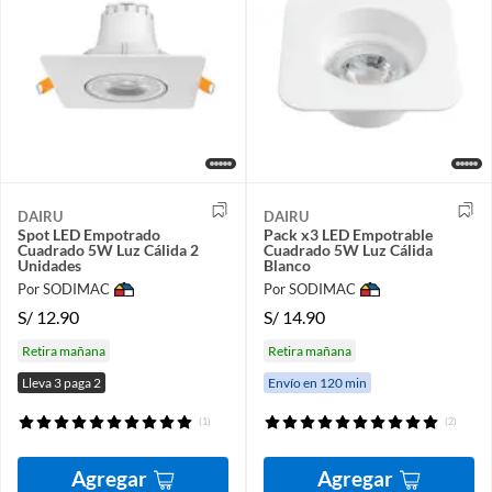
DAIRU
DAIRU
Spot LED Empotrado
Pack x3 LED Empotrable
Cuadrado 5W Luz Cálida 2
Cuadrado 5W Luz Cálida
Unidades
Blanco
Por SODIMAC
Por SODIMAC
S/
12.90
S/
14.90
Retira mañana
Retira mañana
Lleva 3 paga 2
Envío en 120 min
(1)
(2)
Agregar
Agregar