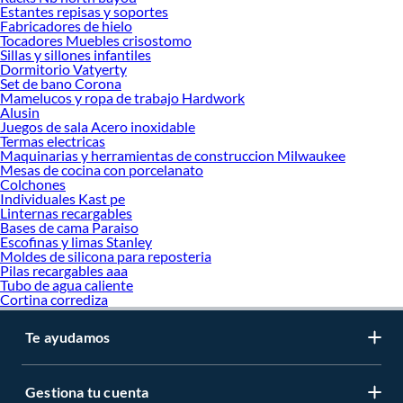
Estantes repisas y soportes
Fabricadores de hielo
Tocadores Muebles crisostomo
Sillas y sillones infantiles
Dormitorio Vatyerty
Set de bano Corona
Mamelucos y ropa de trabajo Hardwork
Alusin
Juegos de sala Acero inoxidable
Termas electricas
Maquinarias y herramientas de construccion Milwaukee
Mesas de cocina con porcelanato
Colchones
Individuales Kast pe
Linternas recargables
Bases de cama Paraiso
Escofinas y limas Stanley
Moldes de silicona para reposteria
Pilas recargables aaa
Tubo de agua caliente
Cortina corrediza
Te ayudamos
Gestiona tu cuenta