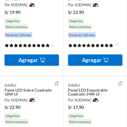
Por SODIMAC
Por SODIMAC
S/
19.90
S/
22.90
Llega hoy
Llega hoy
Retira mañana
Retira mañana
Envío en 120 min
Envío en 120 min
(4)
(17)
Agregar
Agregar
DAIRU
DAIRU
Panel LED Sobre Cuadrado
Panel LED Empotrable
18W LF
Cuadrado 24W LF
Por SODIMAC
Por SODIMAC
S/
22.90
S/
17.90
Llega hoy
Llega hoy
Retira mañana
Retira mañana