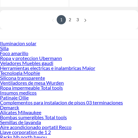
1
2
3
Iluminacion solar
Silla
Foco amarillo
Ropa y proteccion Ubermann
Veladores Muebles gaudi
Herramientas electricas e inalambricas Major
Tecnologia Mophie
Silicona transparente
Ventiladores de mesa Wurden
Ropa impermeable Total tools
Insumos medicos
Patinaje Ollie
Complementos para instalacion de pisos 03 terminaciones
Demarck
Alicates Milwaukee
Bombas sumergibles Total tools
Semillas de lavanda
Aire acondicionado portatil Recco
Llave corporation de 1 2
Racks Nb north bayou