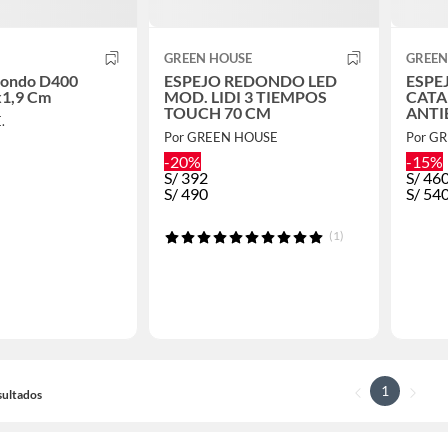
GREEN HOUSE
GREEN
dondo D400
ESPEJO REDONDO LED
ESPE
x1,9 Cm
MOD. LIDI 3 TIEMPOS
CATA
TOUCH 70 CM
ANTI
.
TIEM
Por GREEN HOUSE
Por G
-20%
-15%
S/
392
S/
46
S/
490
S/
54
(1)
1
sultados