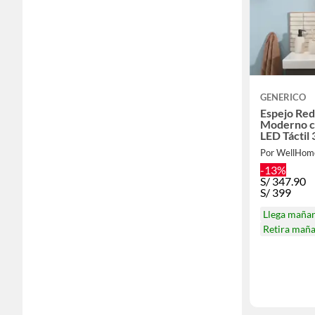
GENERICO
Espejo Re
Moderno c
LED Táctil 
Baño o Toc
Por WellHom
-13%
S/
347.90
S/
399
Llega maña
Retira mañ