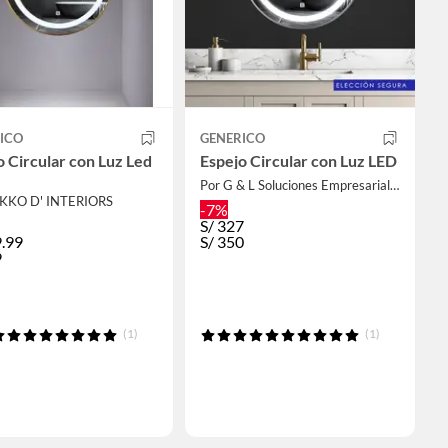
ICO
GENERICO
o Circular con Luz Led
Espejo Circular con Luz LED
Por G & L Soluciones Empresariales
EKKO D' INTERIORS
-7%
S/
327
.99
S/
350
9
(1)
(1)