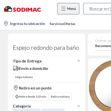
Menú
location-
Ingresa tu ubicación
Servicios
Ofertas
icon
Ordenar po
Recomend
Espejo redondo para baño
Tipo de Entrega
Envío a domicilio
Llega mañana
Retiro en un punto
Retira desde 120 min
Retira mañana
Categoría