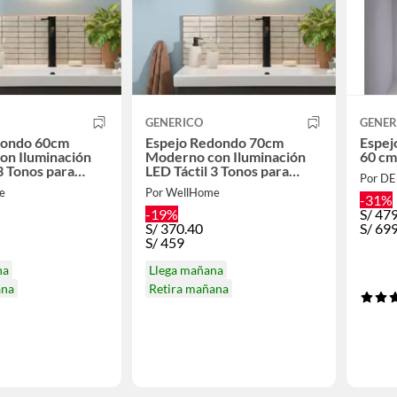
GENERICO
GENER
dondo 60cm
Espejo Redondo 70cm
Espej
on Iluminación
Moderno con Iluminación
60 cm
3 Tonos para
LED Táctil 3 Tonos para
Por D
ador
Baño o Tocador
e
Por WellHome
-31%
-19%
S/
479
S/
370.40
S/
69
S/
459
na
Llega mañana
ana
Retira mañana