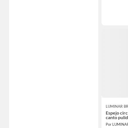
LUMINAR BR
Espejo cir
canto puli
Por LUMINA