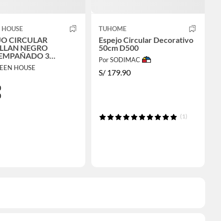
 HOUSE
TUHOME
JO CIRCULAR
Espejo Circular Decorativo
LLAN NEGRO
50cm D500
EMPAÑADO 3
Por SODIMAC
POS TOUCH 60 CM
REEN HOUSE
S/
179.90
0
0
(1)