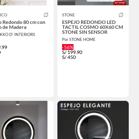
ICO
STONE
o Redondo 80 cm con
ESPEJO REDONDO LED
o de Madera
TACTIL COSMO 60X60 CM
STONE SIN SENSOR
EKKO D' INTERIORS
Por STONE HOME
.99
-56%
0
S/
199.90
S/
450