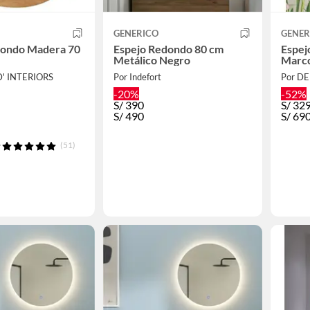
GENERICO
GENER
dondo Madera 70
Espejo Redondo 80 cm
Espej
Metálico Negro
Marc
' INTERIORS
Por Indefort
Por D
-20%
-52%
S/
390
S/
329
S/
490
S/
69
(51)