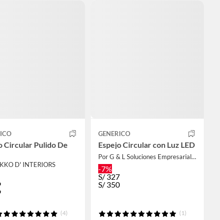
ICO
GENERICO
o Circular Pulido De
Espejo Circular con Luz LED
Por G & L Soluciones Empresariales
EKKO D' INTERIORS
-7%
S/
327
9
S/
350
9
(4)
(1)