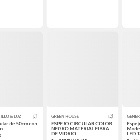
ILLO & LUZ
GREEN HOUSE
GENER
cular de 50cm con
ESPEJO CIRCULAR COLOR
Espej
do
NEGRO MATERIAL FIBRA
Moder
DE VIDRIO
LED Tá
R
Baño 