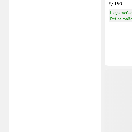
S/
150
Llega maña
Retira mañ