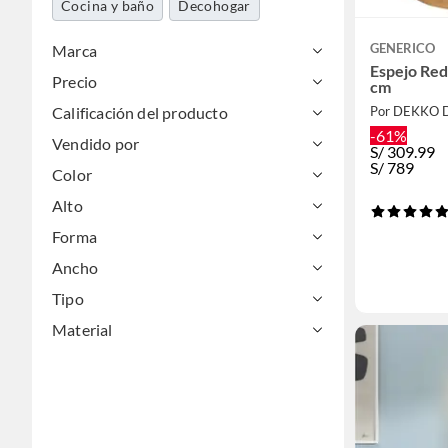
Cocina y baño
Decohogar
GENERICO
Marca
Espejo Re
Precio
cm
Calificación del producto
Por DEKKO D
-61%
Vendido por
S/
309.99
S/
789
Color
Alto
Forma
Ancho
Tipo
Material