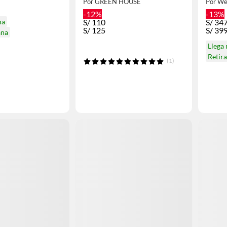
Por GREEN HOUSE
Por We
-12%
-13%
na
S/
110
S/
347
S/
125
S/
39
ana
Llega
Retir
(1)