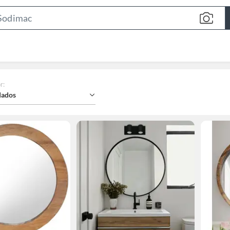
Search
Bar
r
:
ados