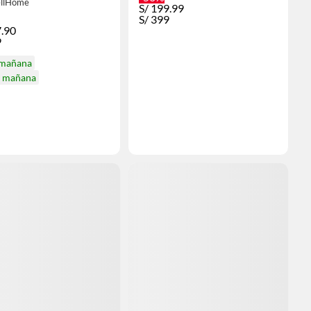
llHome
S/
199.99
S/
399
.90
9
 mañana
a mañana