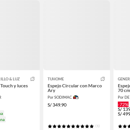
ILLO & LUZ
TUHOME
GENER
 Touch y luces
Espejo Circular con Marco
Espej
Ary
70 cm
R
Por SODIMAC
Por D
-72%
S/
349.90
S/
13
na
S/
49
ana
(1)