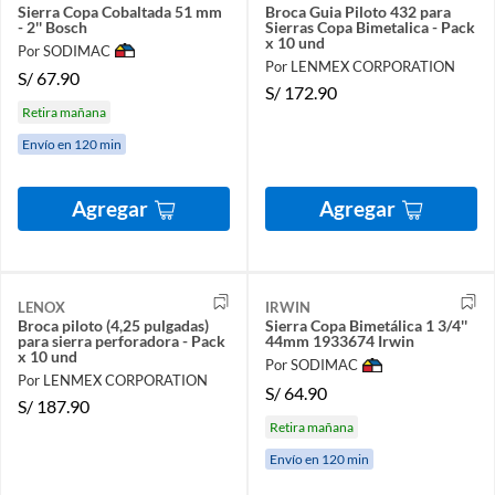
Sierra Copa Cobaltada 51 mm
Broca Guia Piloto 432 para
- 2'' Bosch
Sierras Copa Bimetalica - Pack
x 10 und
Por SODIMAC
Por LENMEX CORPORATION
S/
67.90
S/
172.90
Retira mañana
Envío en 120 min
Agregar
Agregar
LENOX
IRWIN
Broca piloto (4,25 pulgadas)
Sierra Copa Bimetálica 1 3/4''
para sierra perforadora - Pack
44mm 1933674 Irwin
x 10 und
Por SODIMAC
Por LENMEX CORPORATION
S/
64.90
S/
187.90
Retira mañana
Envío en 120 min