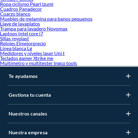
Ropa ciclismo Pearl izumi
Cuadros Panadecor
Cuarzo blanco
Muebles de melamina para banos pequenos
Llave de lavaplatos
Trampa para lavadero Novomax
Laptops Intel core i7
Sillas reyplast
Relojes Elmejorprecio
Linea blanca Lg
Medidores y niveles laser Uni t
Teclados gamer Xtrike me
Multimetro y multitester Ingco tools
Te ayudamos
Gestiona tu cuenta
Nuestros canales
Nuestra empresa