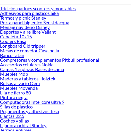
Triciclos patines scooters y montables
Adhesivos para plasticos Sika
Termos y picnic Stanley
Porta papel higienico Sensi dacqua
Menaje navideno Disney
Deportes y aire libre Valiant
Canaleta 10x15
Coolers Basa
Longboard Old tripper
Mesas de comedor Casa bella
Banco ratan
Compresores y complementos Pitbull profesional
Accesorios celulares Nokia
Camas 1 5 plazas Bases de cama
Muebles Mdp
Maderas y tableros Holztek
Bolsas al vacio Oem
Muebles Movenda
Lija de fierro 80
Pintura negra
Computadoras Intel core ultra 9
Sillas de plastico
Pegamentos y adhesivos Tesa
Llantas 22.5
Coches y sillas
Lijadora orbital Stanley
Termos Polimes