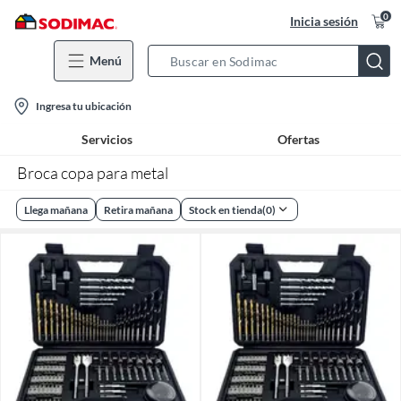
0
Inicia sesión
Menú
Search
Bar
location-
Ingresa tu ubicación
icon
Servicios
Ofertas
Broca copa para metal
Llega mañana
Retira mañana
Stock en tienda
(
0
)