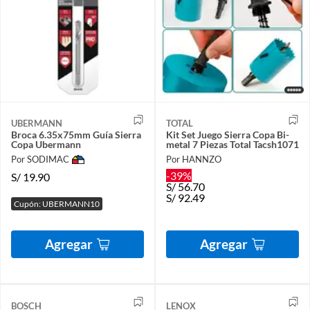
UBERMANN
TOTAL
Broca 6.35x75mm Guía Sierra
Kit Set Juego Sierra Copa Bi-
Copa Ubermann
metal 7 Piezas Total Tacsh1071
Por SODIMAC
Por HANNZO
-39%
S/
19.90
S/
56.70
S/
92.49
Cupón: UBERMANN10
Agregar
Agregar
BOSCH
LENOX