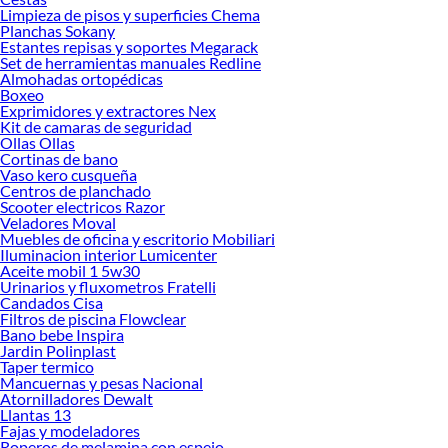
Limpieza de pisos y superficies Chema
Planchas Sokany
Estantes repisas y soportes Megarack
Set de herramientas manuales Redline
Almohadas ortopédicas
Boxeo
Exprimidores y extractores Nex
Kit de camaras de seguridad
Ollas Ollas
Cortinas de bano
Vaso kero cusqueña
Centros de planchado
Scooter electricos Razor
Veladores Moval
Muebles de oficina y escritorio Mobiliari
Iluminacion interior Lumicenter
Aceite mobil 1 5w30
Urinarios y fluxometros Fratelli
Candados Cisa
Filtros de piscina Flowclear
Bano bebe Inspira
Jardin Polinplast
Taper termico
Mancuernas y pesas Nacional
Atornilladores Dewalt
Llantas 13
Fajas y modeladores
Roperos de melamina con espejo