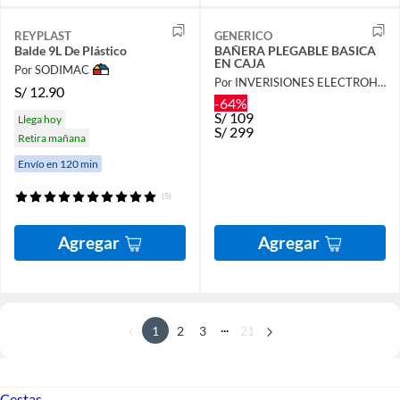
REYPLAST
GENERICO
Balde 9L De Plástico
BAÑERA PLEGABLE BASICA
EN CAJA
Por SODIMAC
Por INVERISIONES ELECTROHOGAR S.A.C
S/
12.90
-64%
S/
109
Llega hoy
S/
299
Retira mañana
Envío en 120 min
(5)
Agregar
Agregar
...
1
2
3
21
Cestas