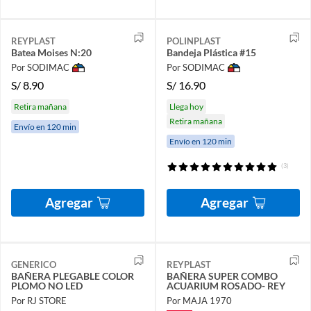
REYPLAST
POLINPLAST
Batea Moises N:20
Bandeja Plástica #15
Por SODIMAC
Por SODIMAC
S/
8.90
S/
16.90
Retira mañana
Llega hoy
Retira mañana
Envío en 120 min
Envío en 120 min
(3)
Agregar
Agregar
GENERICO
REYPLAST
BAÑERA PLEGABLE COLOR
BAÑERA SUPER COMBO
PLOMO NO LED
ACUARIUM ROSADO- REY
Por RJ STORE
Por MAJA 1970