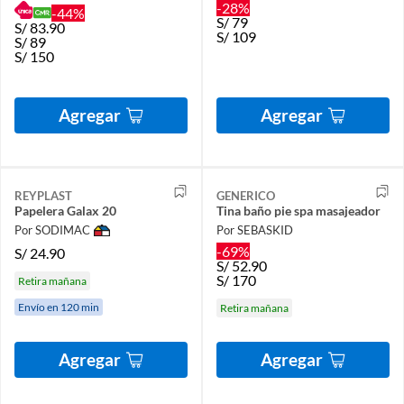
-28%
-44%
S/
79
S/
83.90
S/
109
S/
89
S/
150
Agregar
Agregar
REYPLAST
GENERICO
Papelera Galax 20
Tina baño pie spa masajeador
Por SODIMAC
Por SEBASKID
-69%
S/
24.90
S/
52.90
S/
170
Retira mañana
Envío en 120 min
Retira mañana
Agregar
Agregar