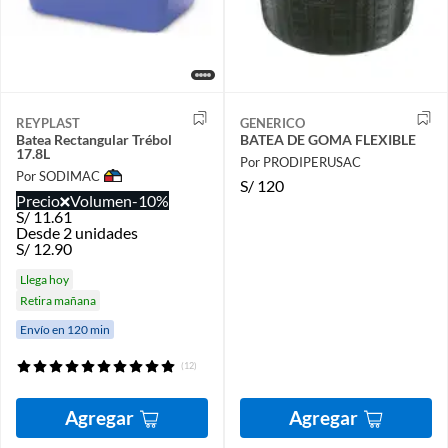
REYPLAST
GENERICO
Batea Rectangular Trébol
BATEA DE GOMA FLEXIBLE
17.8L
Por PRODIPERUSAC
Por SODIMAC
S/
120
Precio
Volumen
-10%
S/
11.61
Desde 2 unidades
S/
12.90
Llega hoy
Retira mañana
Envío en 120 min
(12)
Agregar
Agregar