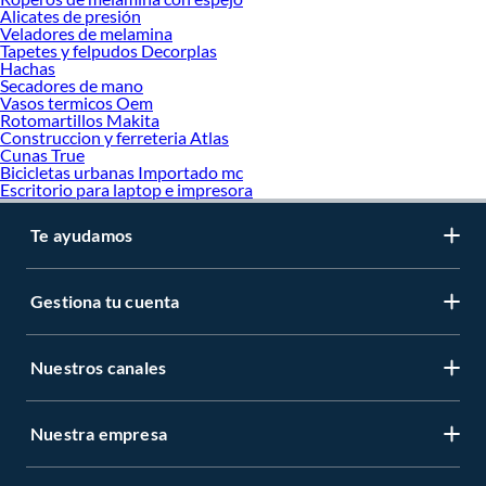
Alicates de presión
Veladores de melamina
Tapetes y felpudos Decorplas
Hachas
Secadores de mano
Vasos termicos Oem
Rotomartillos Makita
Construccion y ferreteria Atlas
Cunas True
Bicicletas urbanas Importado mc
Escritorio para laptop e impresora
Te ayudamos
Gestiona tu cuenta
Nuestros canales
Nuestra empresa