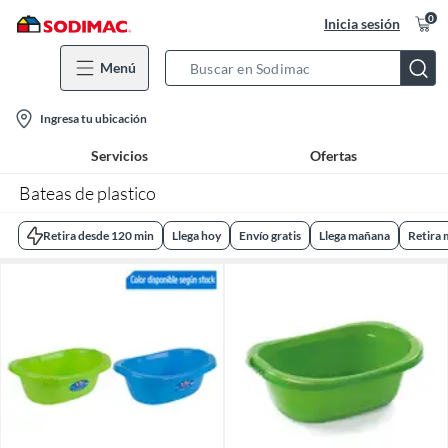
0
Inicia sesión
Menú
Search
Bar
location-
Ingresa tu ubicación
icon
Servicios
Ofertas
Bateas de plastico
Retira desde 120 min
Llega hoy
Envío gratis
Llega mañana
Retira