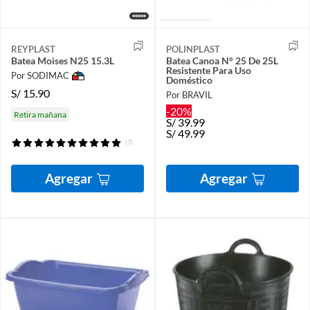
REYPLAST
POLINPLAST
Batea Moises N25 15.3L
Batea Canoa N° 25 De 25L
Resistente Para Uso
Por SODIMAC
Doméstico
S/
15.90
Por BRAVIL
-20%
Retira mañana
S/
39.99
S/
49.99
(7)
Agregar
Agregar