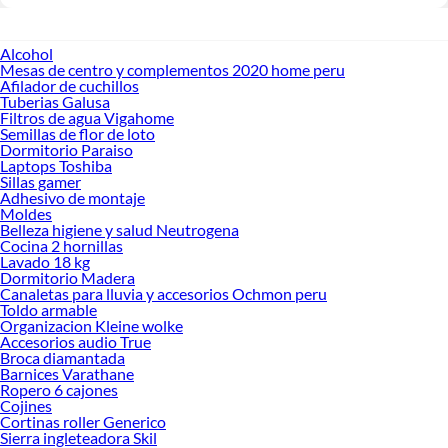
Alcohol
Mesas de centro y complementos 2020 home peru
Afilador de cuchillos
Tuberias Galusa
Filtros de agua Vigahome
Semillas de flor de loto
Dormitorio Paraiso
Laptops Toshiba
Sillas gamer
Adhesivo de montaje
Moldes
Belleza higiene y salud Neutrogena
Cocina 2 hornillas
Lavado 18 kg
Dormitorio Madera
Canaletas para lluvia y accesorios Ochmon peru
Toldo armable
Organizacion Kleine wolke
Accesorios audio True
Broca diamantada
Barnices Varathane
Ropero 6 cajones
Cojines
Cortinas roller Generico
Sierra ingleteadora Skil