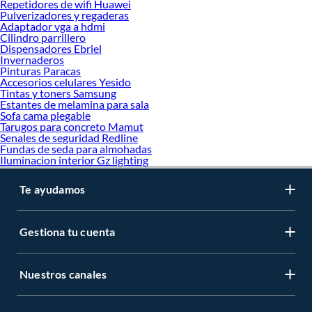
Repetidores de wifi Huawei
Pulverizadores y regaderas
Adaptador vga a hdmi
Cilindro parrillero
Dispensadores Ebriel
Invernaderos
Pinturas Paracas
Accesorios celulares Yesido
Tintas y toners Samsung
Estantes de melamina para sala
Sofa cama plegable
Tarugos para concreto Mamut
Senales de seguridad Redline
Fundas de seda para almohadas
Iluminacion interior Gz lighting
Te ayudamos
Gestiona tu cuenta
Nuestros canales