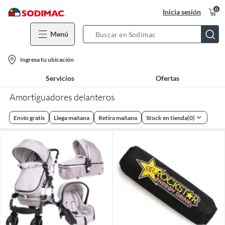
0
Inicia sesión
Menú
Search
Bar
location-
Ingresa tu ubicación
icon
Servicios
Ofertas
Amortiguadores delanteros
Envío gratis
Llega mañana
Retira mañana
Stock en tienda
(
0
)