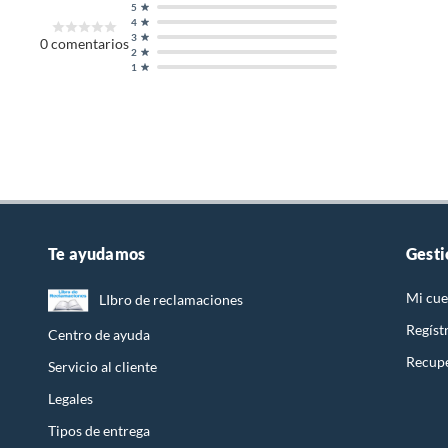
5
4
3
0
comentarios
2
1
Te ayudamos
Gesti
Mi cue
LIbro de reclamaciones
Regíst
Centro de ayuda
Recupe
Servicio al cliente
Legales
Tipos de entrega