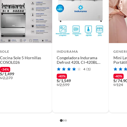
BVS6
SOLE
INDURAMA
GENER
Cocina Sole 5 Hornillas
Congeladora Indurama
Mini La
COSOL026
Defrost 420L CI-420BL
Portáti
Blanco
4
(1)
-34%
S/
1,499
-40%
-40%
2,279
S/
S/
1,549
S/
74.9
2,599
124
S/
S/
mal) 16ºC-32ºC