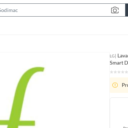
S
e
a
r
c
h
B
Lava
|
LG
a
Smart D
r
Pr
Poc