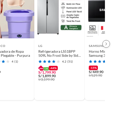
ICO
LG
SAMSUNG
vadora de Ropa
Refrigeradora LS51BPP
Horno Microon
l Plegable - Purpura
509L No Frost Side by Side
Samsung 32L
Plateada LG
MS32DG4504
4
(1)
4.2
(51)
-15%
-44%
0
S/
449.90
S/
1,799.90
529.90
S/
S/
1,899.90
3,199.90
S/