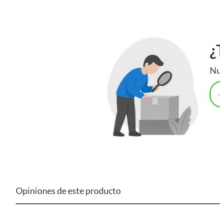
Alto
2023
¿
Ancho
63.2
Nu
Características
Encendi
Profundidad
67
Número de programas
8
Opiniones de este producto