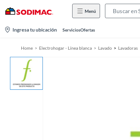
Menú
l
Ingresa tu ubicación
Servicios
Ofertas
o
c
Home
Electrohogar - Línea blanca
Lavado
Lavadoras
a
t
i
o
n
-
i
c
o
n