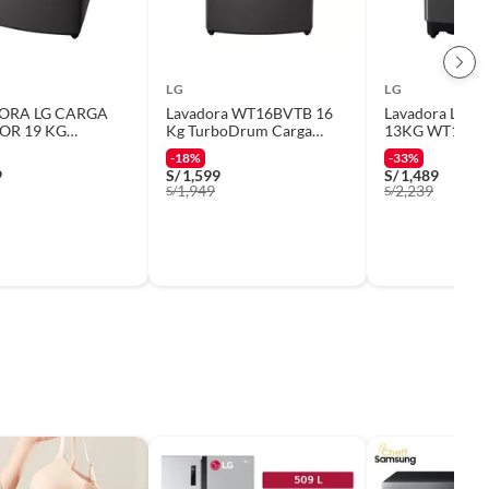
LG
LG
ORA LG CARGA
Lavadora WT16BVTB 16
Lavadora LG S
OR 19 KG
Kg TurboDrum Carga
13KG WT13BP
VTB TURBODRUM
Superior Negro LG
Claro
-18%
-33%
 CLARO
9
S/
1,599
S/
1,489
1,949
2,239
S/
S/