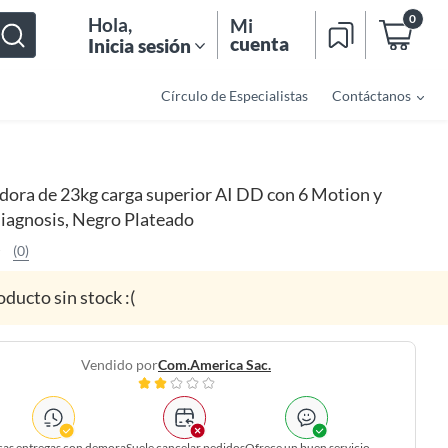
0
Hola
,
Mi
cuenta
Inicia sesión
Círculo de Especialistas
Contáctanos
dora de 23kg carga superior AI DD con 6 Motion y
iagnosis, Negro Plateado
(0)
oducto sin stock :(
Vendido por
Com.america Sac.
as entregas con demora
Suele cancelar pedidos
Ofrece un buen servicio