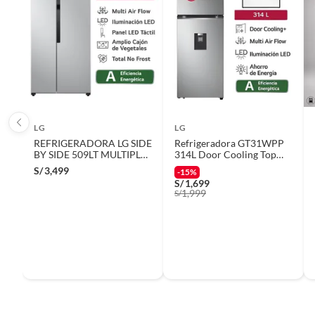
Modelo
WT23P
Centrifugado
Sí
Requiere Serial Number
No
LG
LG
REFRIGERADORA LG SIDE
Refrigeradora GT31WPP
BY SIDE 509LT MULTIPLE
314L Door Cooling Top
Voltaje
220 v
FLUJO DE AIRE
Mount Plateada LG
S/
3,499
-15%
PLATEADO LS51BPP
S/
1,699
1,999
S/
Color
Negro
Peso del producto
68
Clase de clima
N (Nor