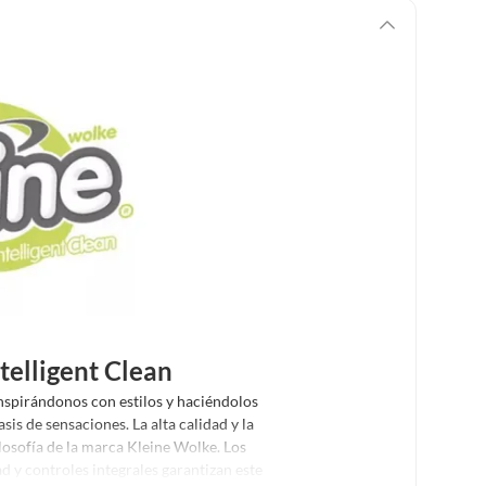
telligent Clean
nspirándonos con estilos y haciéndolos
sis de sensaciones. La alta calidad y la
ilosofía de la marca Kleine Wolke. Los
d y controles integrales garantizan este