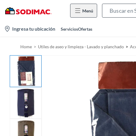
Menú
l
Ingresa tu ubicación
Servicios
Ofertas
o
c
Home
Utiles de aseo y limpieza - Lavado y planchado
Acc
a
t
i
o
n
-
i
c
o
n