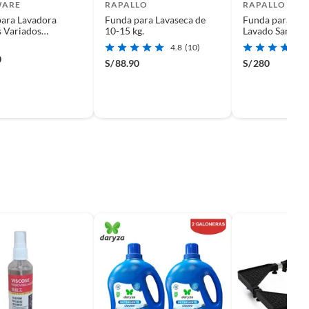
WARE
RAPALLO
RAPALLO
ara Lavadora
Funda para Lavaseca de
Funda para Cen
 Variados
10-15 kg.
Lavado Samsun
X87
AI 25Kg17Kg P
4.8
(10)
0
S/
88.90
S/
280