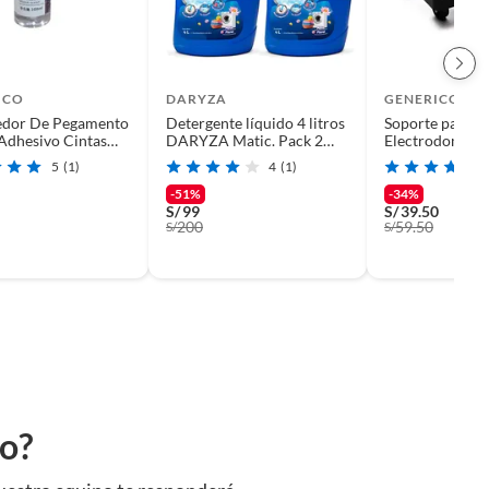
ICO
DARYZA
GENERICO
dor De Pegamento
Detergente líquido 4 litros
Soporte para
 Adhesivo Cintas
DARYZA Matic. Pack 2
Electrodomésti
Spray
galoneras
Ruedas Lavado
5
(1)
4
(1)
Refrigeradora
-51%
-34%
S/
99
S/
39.50
200
59.50
S/
S/
to?