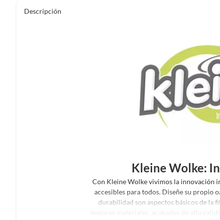
Descripción
Kleine Wolke: In
Con Kleine Wolke vivimos la innovación i
accesibles para todos. Diseñe su propio oa
durabilidad son aspectos básicos de la f
mejores materiales, acabados de alta calida