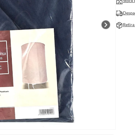
Stock 
Despa
Retira