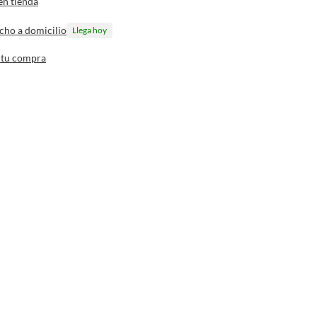
en tienda
cho a domicilio
Llega hoy
 tu compra