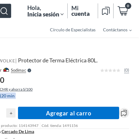
0
Hola
,
Mi
cuenta
Inicia sesión
Círculo de Especialistas
Contáctanos
o
f
n
I
r
e
Protector de Terma Eléctrica 80L.
|
l
 WOLKE
l
e
(0)
r
Sodimac
S
90
 CMR y ahorra S/100
 120 min
Agregar al carro
+
l producto: 114143947
Cód. tienda: 1491156
n
Cercado De Lima