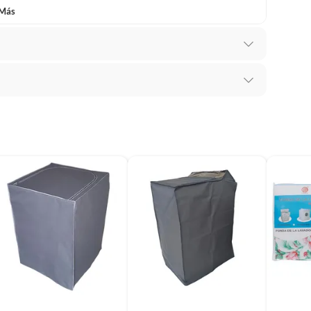
vel.
 Más
ca
mbiar un pedido si cambias de opinión durante los
das sus etiquetas y/o en sus cajas cerradas con los
mbargo, tenemos
categorías que cuentan con plazos
 por la naturaleza de los productos, no se pueden