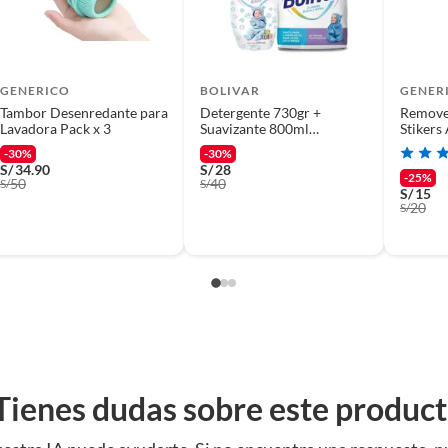
GENERICO
BOLIVAR
GENER
Tambor Desenredante para
Detergente 730gr +
Remove
Lavadora Pack x 3
Suavizante 800ml
Stikers
BOLIVAR Bebés y Niños
Chicle 
-30%
-30%
PROMO PACK
S/
34.90
S/
28
-25%
50
40
S/
S/
S/
15
20
S/
Tienes dudas sobre este produc