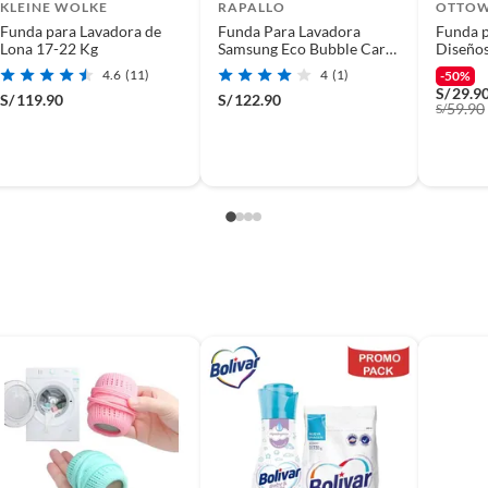
KLEINE WOLKE
RAPALLO
OTTO
Funda para Lavadora de
Funda Para Lavadora
Funda p
Lona 17-22 Kg
Samsung Eco Bubble Carga
Diseños
Superior
55X58
4.6
(11)
4
(1)
-50%
S/
29.9
S/
119.90
S/
122.90
59.90
S/
(incluye asientos de inodoro con empaque abierto).
s de devolución y cambio:
so y otros productos para asfalto.
rodomésticos, tecnología, línea blanca, colchones, muebles,
, sin uso y deberá contar con todos sus accesorios,
diciones (sin rayas, piquetes, abolladuras, manchas,