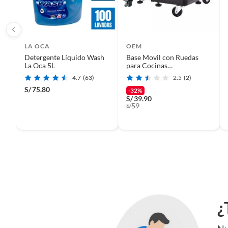
etc.).
LA OCA
OEM
Detergente Líquido Wash
Base Movil con Ruedas
La Oca 5L
para Cocinas
Refrigeradoras Lavadoras
4.7
(63)
2.5
(2)
Ajustable
S/
75.80
-32%
S/
39.90
59
S/
¿