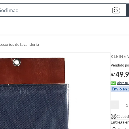
S
e
a
r
c
esorios de lavandería
h
B
KLEINE
a
Vendido po
r
49.
S/
Abre tu
Envío en
−
Cód. de
Entrega e