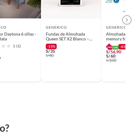
ICO
GENERICO
GENERICO
 Daytona 6 sillas -
Fundas de Almohada
Almohada orto
lata
Queen SET X2 Blanco –
memory foam c
180 Hilos
1
(1)
-13%
-43%
S/
35
S/
56.90
40
S/
S/
60
9
100
S/
to?