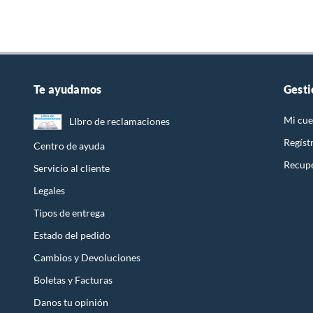
El Cisne
Nuestro enfoque de procesos de calidad y tecnología de pun
nuestros consumidores productos de calidad, con esto busca
Te ayudamos
Gesti
gama de productos en una constante Innovación y creativida
Mi cue
LIbro de reclamaciones
Regíst
Centro de ayuda
Recupe
Servicio al cliente
Legales
Tipos de entrega
Estado del pedido
Cambios y Devoluciones
Boletas y Facturas
Danos tu opinión