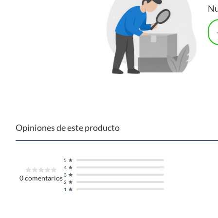
Si duermes boca arriba, en posición supina, sobre la
Nu
espalda, debes escoger un colchón duro.
Si duerme de lado, debes escoger un colchón de
menor firmeza, que permita al hombro hundirse
levemente, hasta encontrar una posición cómoda.
Si pesas bastante, necesitarás escoger un colchón
firme, que ofrezcan buena sujeción. Si escoges un
colchón blando te hundirías en exceso.
Las personas más ligeras necesitan también escoger
un colchón de mayor flexibilidad, que se adapten a su
forma para repartir mejor el peso.
Opiniones de este producto
5
4
3
0
comentarios
2
1