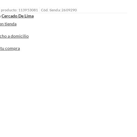
l producto: 113953081
Cód. tienda: 2609290
n
Cercado De Lima
en tienda
cho a domicilio
 tu compra