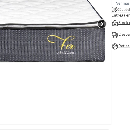
Ver más
Cód. de
Entrega e
Stock 
Despa
Retira