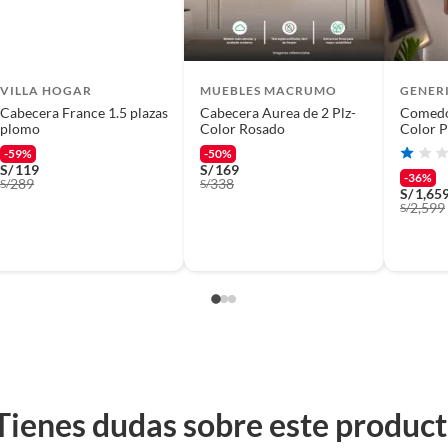
VILLA HOGAR
MUEBLES MACRUMO
GENER
Cabecera France 1.5 plazas
Cabecera Aurea de 2 Plz-
Comedor
plomo
Color Rosado
Color P
-59%
-50%
S/
119
S/
169
-36%
289
338
S/
S/
S/
1,65
2,599
S/
uenta para escoger un
hón
a que es la parte más importante de la
a espalda. Además, dormir en un buen
 Ahora te preguntarás ¿Cuál es un buen
eremos dar respuesta a tu pregunta.
Tienes dudas sobre este produc