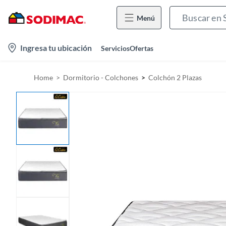
Menú
l
Ingresa tu ubicación
Servicios
Ofertas
o
c
Home
Dormitorio - Colchones
Colchón 2 Plazas
a
t
i
o
n
-
i
c
o
n