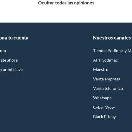
Ocultar todas las opiniones
ta como la automatización nos permiten llevar mejor a
mos satisfacer a millones de personas con una extensa
ona tu cuenta
Nuestros canales
d.
nta
Tiendas Sodimac y M
rate ahora
APP Sodimac
rar mi clave
Maestro
Venta empresa
Venta telefónica
Whatsapp
Cyber Wow
Black Friday