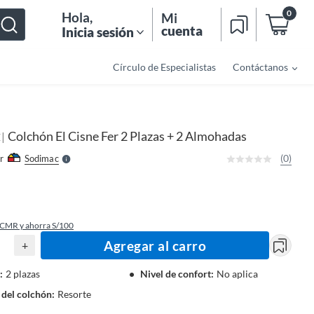
0
Hola
,
Mi
cuenta
Inicia sesión
Círculo de Especialistas
Contáctanos
o
f
n
I
r
e
Colchón El Cisne Fer 2 Plazas + 2 Almohadas
|
l
E
l
e
(0)
r
Sodimac
S
 CMR y ahorra S/100
Agregar al carro
+
:
2 plazas
Nivel de confort
:
No aplica
 del colchón
:
Resorte