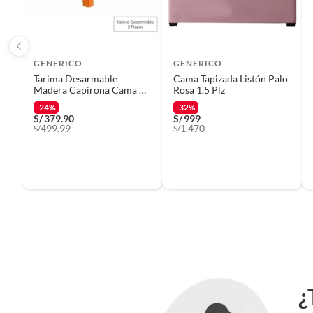
etc.).
GENERICO
GENERICO
Tarima Desarmable
Cama Tapizada Listón Palo
Madera Capirona Cama 2
Rosa 1.5 Plz
plz
-24%
-32%
S/
379.90
S/
999
499.99
1,470
S/
S/
Consejos a tener en c
colc
Escoger el colchón ideal es fundamental y
cama, para mantener la buena salud de l
colchón aumenta mucho la calidad de vida.
colchón para mí? Con estos consejos qu
¿