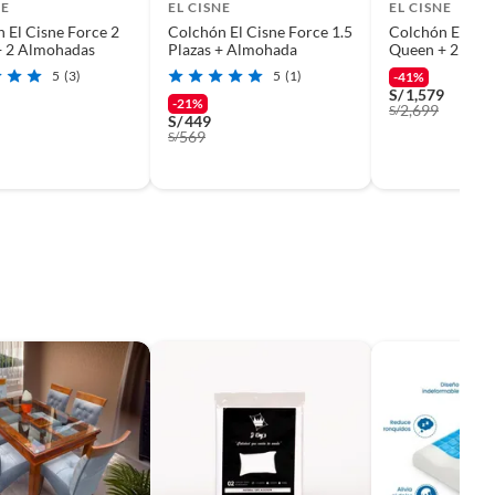
NE
EL CISNE
EL CISNE
 El Cisne Force 2
Colchón El Cisne Force 1.5
Colchón El Cis
+ 2 Almohadas
Plazas + Almohada
Queen + 2 Alm
Protector
5
(3)
5
(1)
-41%
S/
1,579
-21%
2,699
S/
S/
449
569
S/