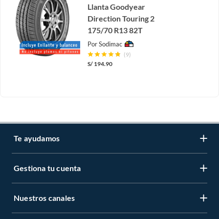
Llanta Goodyear
Direction Touring 2
175/70 R13 82T
Por
Sodimac
(9)
S/
194.90
Te ayudamos
Gestiona tu cuenta
LIbro de reclamaciones
Centro de ayuda
Nuestros canales
Mi cuenta
Servicio al cliente
Regístrate ahora