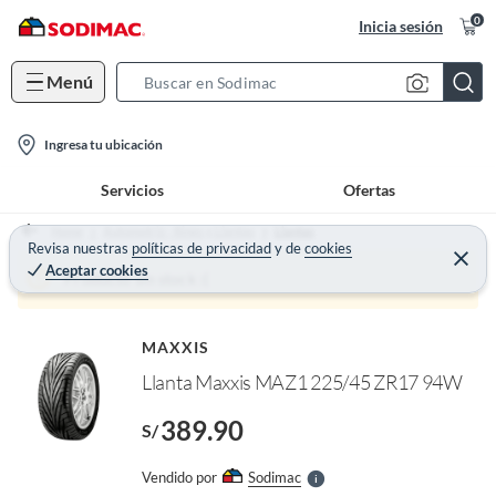
0
Inicia sesión
Menú
S
e
l
a
Ingresa tu ubicación
o
r
Servicios
Ofertas
c
c
a
h
Home
Automotriz - Rines y Llantas
Llantas
t
Revisa nuestras
políticas de privacidad
y
de
cookies
B
C
Aceptar cookies
e
i
a
Producto sin stock :(
r
o
r
r
a
o
n
r
f
MAXXIS
-
n
I
Llanta Maxxis MAZ1 225/45 ZR17 94W
i
r
c
e
389.90
l
S/
o
l
n
e
Vendido por
Sodimac
S