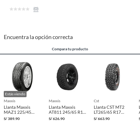
(0)
Encuentra la opción correcta
Compara tu producto
Estás viendo
maxxis
maxxis
cst
Llanta Maxxis
Llanta Maxxis
Llanta CST MT2
MAZ1 225/45
AT811 245/65 R17
LT265/65 R17
ZR17 94W
111T RBL
114Q 8PR TL
S/
389.90
S/
626.90
S/
663.90