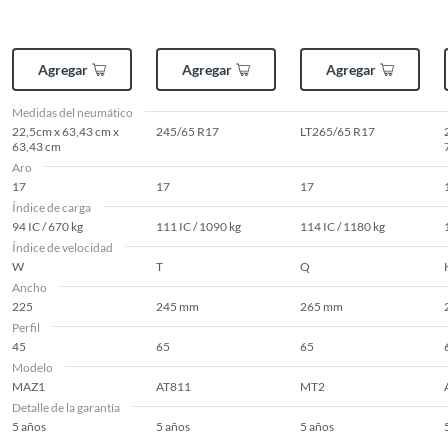
Agregar
Agregar
Agregar
Medidas del neumático
22,5cm x 63,43 cm x
245/65 R17
LT265/65 R17
63,43 cm
Aro
17
17
17
Índice de carga
94 IC / 670 kg
111 IC / 1090 kg
114 IC / 1180 kg
Índice de velocidad
W
T
Q
Ancho
225
245 mm
265 mm
Perfil
45
65
65
Modelo
MAZ1
AT811
MT2
Detalle de la garantía
5 años
5 años
5 años