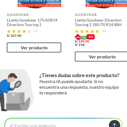
GOODYEAR
GOODYEAR
LLanta Goodyear 175/65R14
Llanta Goodyear Direction
Direction Touring 2
Touring 2 185/70 R14 88H
(12)
(40)
S/
207.90
-8%
S/
199.90
S/
218
Ver producto
Ver producto
¿Tienes dudas sobre este producto?
Nuestra IA puede ayudarte. Si no
encuentra una respuesta, nuestro equipo
te responderá.
Escribe una pregunta