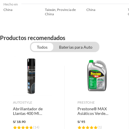
Hecho en
China
Taiwán, Provincia de
China
China
Productos recomendados
Todos
Baterias para Auto
AUTOSTYLE
PRESTONE
Abrillantador de
Prestone® MAX
Llantas 400 Ml
Asiáticos Verde
Autostyle
Anticongelante
S/
18.90
S/
95
Refrigerante
(
14
)
(
1
)