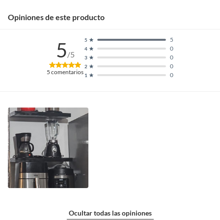
Opiniones de este producto
5
5
5
0
4
/5
0
3
0
2
5
comentarios
0
1
Ocultar todas las opiniones