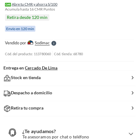
f
Abre tu CMR y ahorra S/100
n
Acumula hasta
16
CMR Puntos
I
Retira desde 120 min
r
e
Envío en 120 min
l
l
e
Vendido por
Sodimac
S
Cód. del producto: 113780060
Cód. tienda: 68780
Entrega en
Cercado De Lima
Stock en tienda
Despacho a domicilio
Retira tu compra
¿Te ayudamos?
¿
T
Te asesoramos por chat o teléfono
e