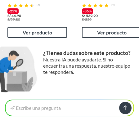
STANLEY
(6)
(9)
-25%
-36%
S/
44.90
S/
539.90
S/
59.80
S/
850
Ver producto
Ver producto
¿Tienes dudas sobre este producto?
Nuestra IA puede ayudarte. Si no
encuentra una respuesta, nuestro equipo
te responderá.
Escribe una pregunta