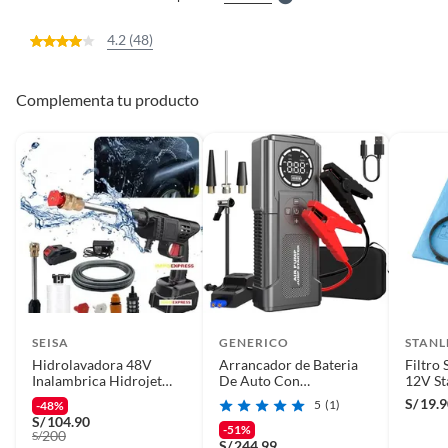
4.2 (48)
Complementa tu producto
SEISA
GENERICO
STANL
Hidrolavadora 48V
Arrancador de Bateria
Filtro
Inalambrica Hidrojet
De Auto Con
12V St
Lavado
Compresora De Aire
S/
19.
5
(1)
-48%
S/
104.90
-51%
200
S/
S/
244.99