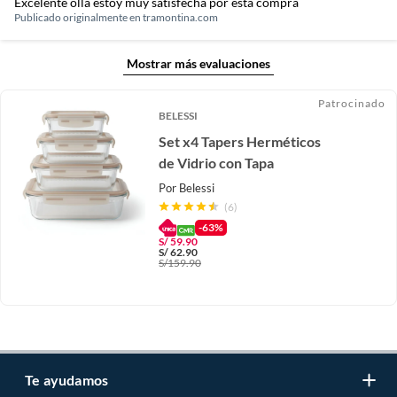
Excelente olla estoy muy satisfecha por está compra
Publicado originalmente en
tramontina.com
Mostrar más evaluaciones
Patrocinado
BELESSI
Set x4 Tapers Herméticos
de Vidrio con Tapa
Por
Belessi
(6)
-63%
S/
59.90
S/
62.90
S/
159.90
Te ayudamos