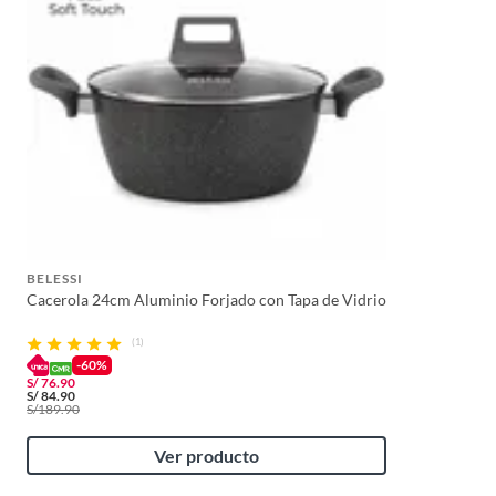
BELESSI
Cacerola 24cm Aluminio Forjado con Tapa de Vidrio
(1)
-60%
S/
76.90
S/
84.90
S/
189.90
Ver producto