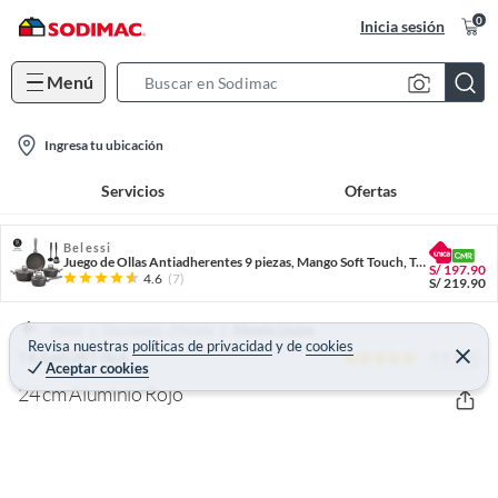
0
Inicia sesión
Menú
S
e
l
a
Ingresa tu ubicación
o
r
Servicios
Ofertas
c
c
a
h
t
Belessi
B
Juego de Ollas Antiadherentes 9 piezas, Mango Soft Touch, Tapa de Vidrio y Utensilios
S/
197.90
i
a
4.6
(7)
S/
219.90
o
r
n
Home
Decohogar - Menaje
Menaje Cocina
Revisa nuestras
políticas de privacidad
y
de
cookies
-
4.8 (28)
C
TRAMONTINA
Aceptar cookies
e
i
r
24 cm Aluminio Rojo
r
c
a
r
o
n