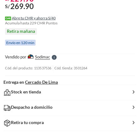
269.90
S/
o
f
Abre tu CMR y ahorra S/40
n
Acumula hasta
229
CMR Puntos
I
Retira mañana
r
e
Envío en 120 min
l
l
e
Vendido por
Sodimac
S
Cód. del producto: 113537536
Cód. tienda: 3501264
Entrega en
Cercado De Lima
Stock en tienda
Despacho a domicilio
Retira tu compra