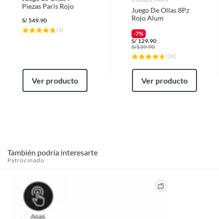
Piezas Paris Rojo
Juego De Ollas 8Pz
Rojo Alum
S/
549.90
(
4
)
-7%
S/
129.90
S/
139.90
(
26
)
Ver producto
Ver producto
También podría interesarte
Patrocinado