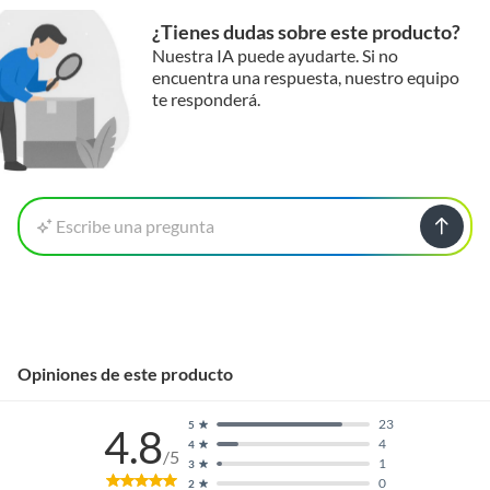
¿Tienes dudas sobre este producto?
Nuestra IA puede ayudarte. Si no
encuentra una respuesta, nuestro equipo
te responderá.
Escribe una pregunta
Opiniones de este producto
23
5
4.8
4
4
/5
1
3
0
2