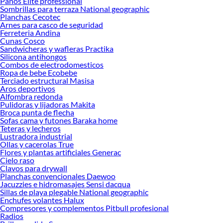
Panos Elite professional
Sombrillas para terraza National geographic
Planchas Cecotec
Arnes para casco de seguridad
Ferreteria Andina
Cunas Cosco
Sandwicheras y wafleras Practika
Silicona antihongos
Combos de electrodomesticos
Ropa de bebe Ecobebe
Terciado estructural Masisa
Aros deportivos
Alfombra redonda
Pulidoras y lijadoras Makita
Broca punta de flecha
Sofas cama y futones Baraka home
Teteras y lecheros
Lustradora industrial
Ollas y cacerolas True
Flores y plantas artificiales Generac
Cielo raso
Clavos para drywall
Planchas convencionales Daewoo
Jacuzzies e hidromasajes Sensi dacqua
Sillas de playa plegable National geographic
Enchufes volantes Halux
Compresores y complementos Pitbull profesional
Radios