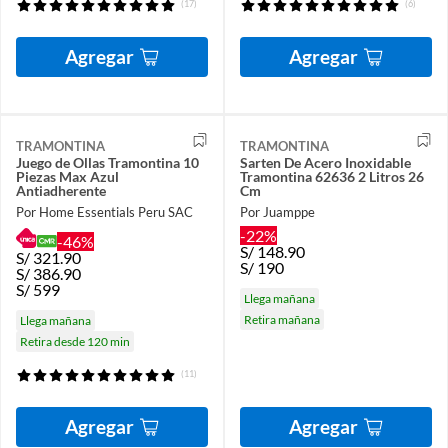
(17)
(6)
Agregar
Agregar
TRAMONTINA
TRAMONTINA
Juego de Ollas Tramontina 10
Sarten De Acero Inoxidable
Piezas Max Azul
Tramontina 62636 2 Litros 26
Antiadherente
Cm
Por Home Essentials Peru SAC
Por Juamppe
-22%
-46%
S/
148.90
S/
321.90
S/
190
S/
386.90
S/
599
Llega mañana
Retira mañana
Llega mañana
Retira desde 120 min
(11)
Agregar
Agregar