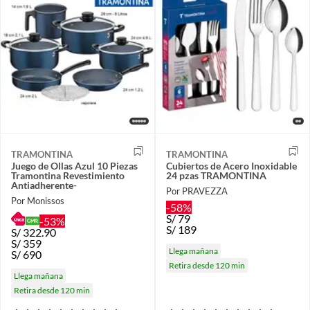
TRAMONTINA
TRAMONTINA
Juego de Ollas Azul 10 Piezas
Cubiertos de Acero Inoxidable
Tramontina Revestimiento
24 pzas TRAMONTINA
Antiadherente-
Por PRAVEZZA
Por Monissos
-58%
S/
79
-53%
S/
189
S/
322.90
S/
359
Llega mañana
S/
690
Retira desde 120 min
Llega mañana
Retira desde 120 min