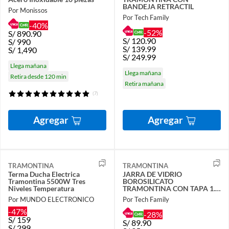
BANDEJA RETRACTIL
Por Monissos
Por Tech Family
-40%
-52%
S/
890.90
S/
120.90
S/
990
S/
139.99
S/
1,490
S/
249.99
Llega mañana
Llega mañana
Retira desde 120 min
Retira mañana
(7)
Agregar
Agregar
TRAMONTINA
TRAMONTINA
Terma Ducha Electrica
JARRA DE VIDRIO
Tramontina 5500W Tres
BOROSILICATO
Niveles Temperatura
TRAMONTINA CON TAPA 1.8
L
Por MUNDO ELECTRONICO
Por Tech Family
-47%
-28%
S/
159
S/
89.90
S/
299