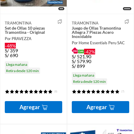
TRAMONTINA
TRAMONTINA
Set de Ollas 10 piezas
Juego de Ollas Tramontina
Tramontina - Original
Allegra 7 Piezas Acero
Inoxidable
Por PRAVEZZA
Por Home Essentials Peru SAC
-48%
S/
359
-42%
S/
690
S/
521.90
S/
579.90
Llega mañana
S/
899
Retira desde 120 min
Llega mañana
Retira desde 120 min
(8)
(7)
Agregar
Agregar