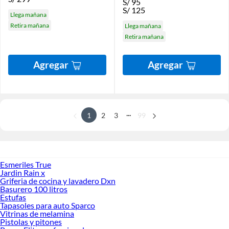
S/
95
S/
125
Llega mañana
Retira mañana
Llega mañana
Retira mañana
Agregar
Agregar
...
1
2
3
99
Esmeriles True
Jardin Rain x
Griferia de cocina y lavadero Dxn
Basurero 100 litros
Estufas
Tapasoles para auto Sparco
Vitrinas de melamina
Pistolas y pitones