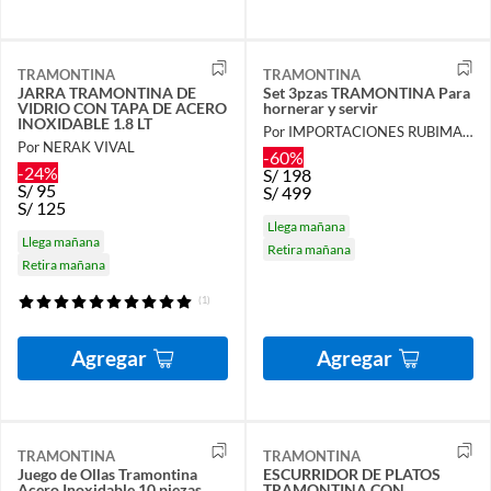
TRAMONTINA
TRAMONTINA
JARRA TRAMONTINA DE
Set 3pzas TRAMONTINA Para
VIDRIO CON TAPA DE ACERO
hornerar y servir
INOXIDABLE 1.8 LT
Por IMPORTACIONES RUBIMAR S.A.C.
Por NERAK VIVAL
-60%
-24%
S/
198
S/
95
S/
499
S/
125
Llega mañana
Llega mañana
Retira mañana
Retira mañana
(1)
Agregar
Agregar
TRAMONTINA
TRAMONTINA
Juego de Ollas Tramontina
ESCURRIDOR DE PLATOS
Acero Inoxidable 10 piezas
TRAMONTINA CON