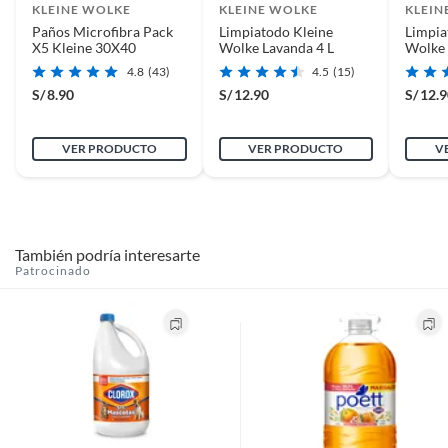
KLEINE WOLKE
KLEINE WOLKE
KLEIN
Paños Microfibra Pack
Limpiatodo Kleine
Limpia
X5 Kleine 30X40
Wolke Lavanda 4 L
Wolke 
4.8
(43)
4.5
(15)
S/
8.90
S/
12.90
S/
12.
VER PRODUCTO
VER PRODUCTO
V
También podría interesarte
Patrocinado