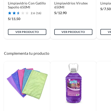
Limpiavidrio Con Gatillo
Limpiavidrios Virutex
Limpia
Sapolio 650Ml
650Ml
S/
7.50
S/
12.90
2.6
(16)
S/
11.50
VER PRODUCTO
VER PRODUCTO
V
Complementa tu producto