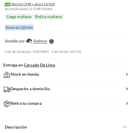
f
Abre tu CMR y ahorra S/100
n
Acumula hasta
11
CMR Puntos
I
Llega mañana
Retira mañana
r
e
Envío en 120 min
l
l
e
Vendido por
Sodimac
S
Cód. del producto: 113533849
Cód. tienda: 441732
Entrega en
Cercado De Lima
Stock en tienda
Despacho a domicilio
Retira tu compra
Descripción