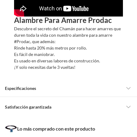
Alambre Para Amarre Prodac
Descubre el secreto del Chamán para hacer amarres que
duren toda la vida con nuestro alambre para amarre
#Prodac, que además:
Rinde hasta 20% más metros por rollo.
Es fácil de maniobrar.
Es usado en diversas labores de construcción.
¡Y solo necesitas darle 3 vueltas!
Especificaciones
Detalle de la garantía
No indica
Satisfacción garantizada
Nuestra
Satisfacción garantizada
te permite devolver o cambiar un
pedido si cambias de opinión durante los primeros 30 días desde que lo
Diámetro
0.2 cm
Lo más comprado con este producto
recibes.
Lo debes entregar tal y como lo recibiste, sin uso, con todas sus