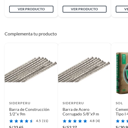
VER PRODUCTO
VER PRODUCTO
V
Complementa tu producto
SIDERPERU
SIDERPERU
SOL
Barra de Construcción
Barra de Acero
Cement
1/2''x 9m
Corrugado 5/8''x9 m
Tipo I 
4.5
(11)
4.8
(4)
S/
33.65
S/
52.27
S/
30.