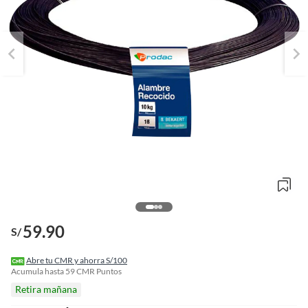
o
59.90
f
S/
n
I
r
Abre tu CMR y ahorra S/100
e
Acumula hasta
59
CMR Puntos
l
Retira mañana
l
e