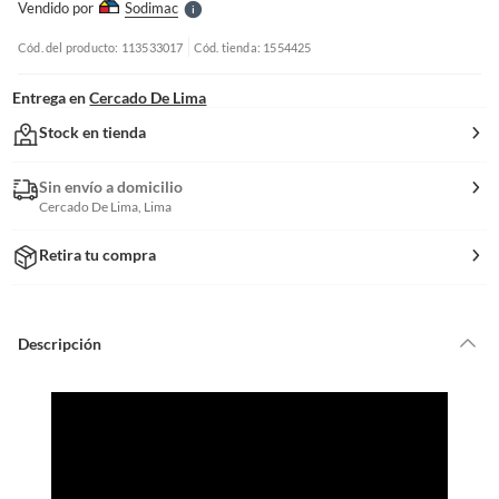
Vendido por
Sodimac
S
Cód. del producto: 113533017
Cód. tienda: 1554425
Entrega en
Cercado De Lima
Stock en tienda
Sin envío a domicilio
Cercado De Lima, Lima
Retira tu compra
Descripción