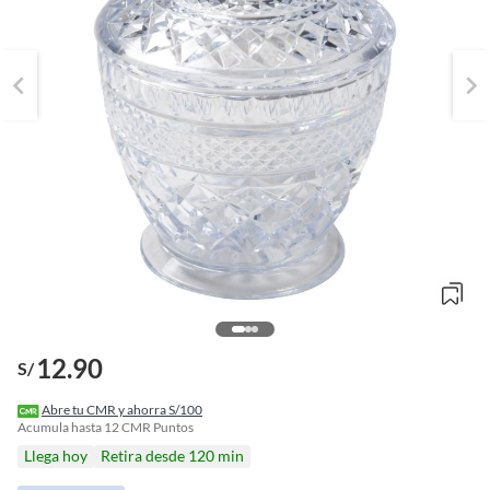
12.90
S/
o
f
Abre tu CMR y ahorra S/100
n
Acumula hasta
12
CMR Puntos
I
Llega hoy
Retira desde 120 min
r
e