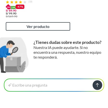
(10)
-47%
S/
89.90
S/
99.90
S/
169.90
Ver producto
¿Tienes dudas sobre este producto?
Nuestra IA puede ayudarte. Si no
encuentra una respuesta, nuestro equipo
te responderá.
Escribe una pregunta