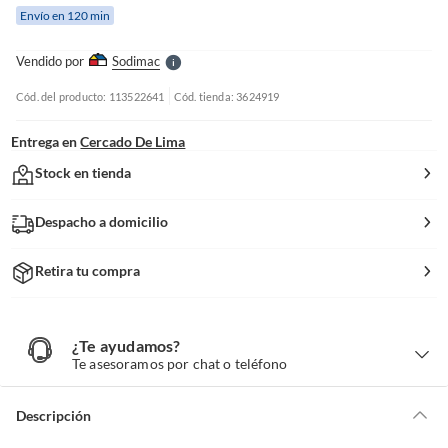
e
Envío en 120 min
l
l
e
Vendido por
Sodimac
S
Cód. del producto: 113522641
Cód. tienda: 3624919
Entrega en
Cercado De Lima
Stock en tienda
Despacho a domicilio
Retira tu compra
¿Te ayudamos?
¿
T
Te asesoramos por chat o teléfono
e
a
y
u
d
Descripción
a
m
o