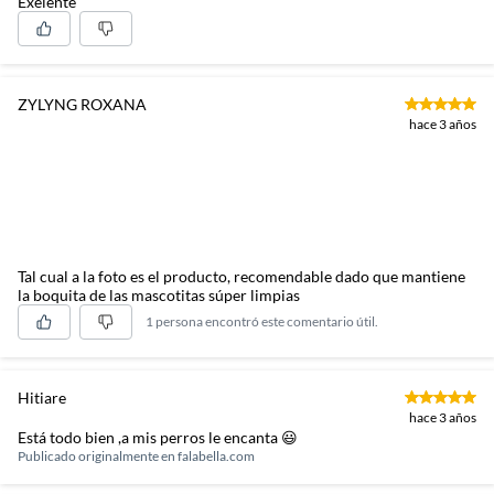
Exelente
ZYLYNG ROXANA
hace 3 años
Tal cual a la foto es el producto, recomendable dado que mantiene
la boquita de las mascotitas súper limpias
1 persona encontró este comentario útil.
Hitiare
hace 3 años
Está todo bien ,a mis perros le encanta 😃
Publicado originalmente en
falabella.com