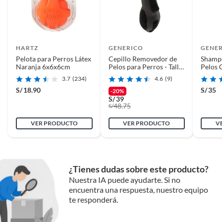
HARTZ
GENERICO
GENE
Pelota para Perros Látex
Cepillo Removedor de
Shamp
Naranja 6x6x6cm
Pelos para Perros - Talla
Pelos 
M
3.7
(234)
4.6
(9)
S/
18.90
S/
35
-20%
S/
39
48.75
S/
VER PRODUCTO
VER PRODUCTO
V
¿Tienes dudas sobre este producto?
Nuestra IA puede ayudarte. Si no
encuentra una respuesta, nuestro equipo
te responderá.