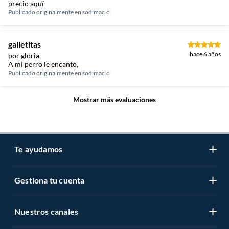
precio aquí
Publicado originalmente en
sodimac.cl
galletitas
hace 6 años
por gloria
A mi perro le encanto,
Publicado originalmente en
sodimac.cl
Mostrar más evaluaciones
Te ayudamos
Gestiona tu cuenta
LIbro de reclamaciones
Centro de ayuda
Nuestros canales
Mi cuenta
Servicio al cliente