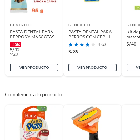
deberá contar con todos sus accesorios, manuales de uso y con el
empaque original en perfectas condiciones (sin rayas, piquetes,
abolladuras, manchas, etc.).
GENERICO
GENERICO
GENE
PASTA DENTAL PARA
PASTA DENTAL PARA
Kit de 
PERROS Y MASCOTAS
PERROS CON CEPILLO
mascot
DENTAL CARE x 95g
DENTOPET MASCOTAS
Numbel
S/
40
4
(2)
-40%
S/
12
S/
35
20
S/
VER PRODUCTO
VER PRODUCTO
V
Complementa tu producto