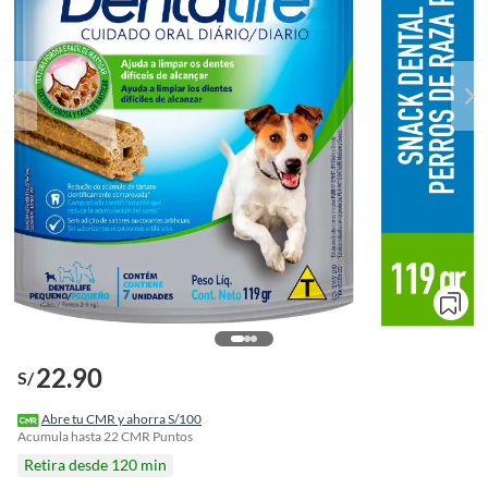
22.90
S/
o
f
Abre tu CMR y ahorra S/100
n
Acumula hasta
22
CMR Puntos
I
Retira desde 120 min
r