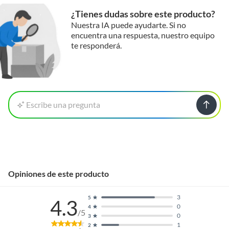
¿Tienes dudas sobre este producto?
Nuestra IA puede ayudarte. Si no
encuentra una respuesta, nuestro equipo
te responderá.
Escribe una pregunta
Opiniones de este producto
3
5
4.3
0
4
/5
0
3
1
2