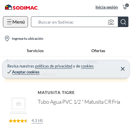
0
Inicia sesión
Menú
S
e
l
a
Ingresa tu ubicación
o
r
Servicios
Ofertas
c
c
a
h
Home
Gasfitería - Cañerías, Tubos y Fitting
Cañerías
t
Revisa nuestras
políticas de privacidad
y
de
cookies
B
C
Aceptar cookies
e
i
a
Producto sin stock :(
r
o
r
r
a
n
r
MATUSITA TIGRE
-
Tubo Agua PVC 1/2 " Matusita CR Fría
i
c
o
4.3 (4)
n