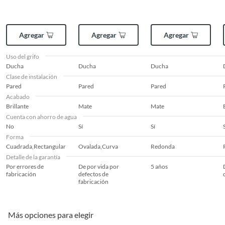
Agregar
Agregar
Agregar
Uso del grifo
Ducha
Ducha
Ducha
Clase de instalación
Pared
Pared
Pared
Acabado
Brillante
Mate
Mate
Cuenta con ahorro de agua
No
Sí
Sí
Forma
Cuadrada,Rectangular
Ovalada,Curva
Redonda
Detalle de la garantía
Por errores de
De por vida por
5 años
fabricación
defectos de
fabricación
Más opciones para elegir