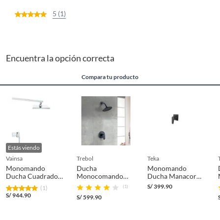
5 (1)
Encuentra la opción correcta
Compara tu producto
Estás viendo
vainsa
trebol
teka
Monomando
Ducha
Monomando
Ducha Cuadrado
Monocomando
Ducha Manacor
Vallarta
Oxford Negro
Negro
S/
399.90
(1)
(1)
Mate
S/
944.90
S/
599.90