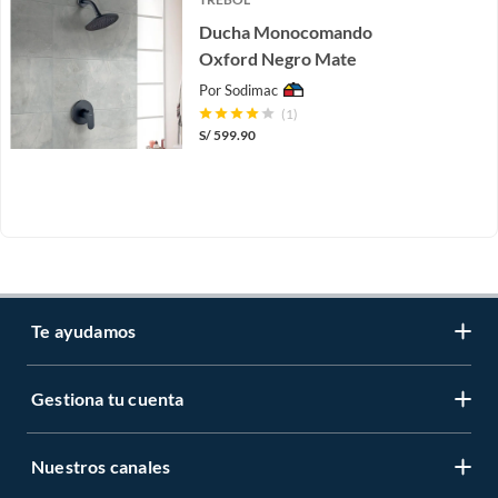
Ducha Monocomando
Oxford Negro Mate
Por
Sodimac
(1)
S/
599.90
Te ayudamos
Gestiona tu cuenta
LIbro de reclamaciones
Centro de ayuda
Nuestros canales
Mi cuenta
Servicio al cliente