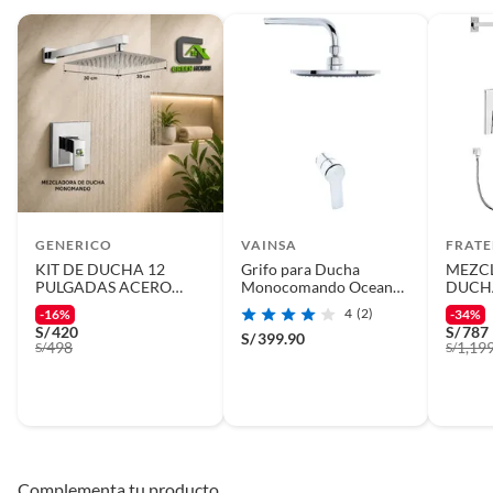
GENERICO
VAINSA
FRATE
KIT DE DUCHA 12
Grifo para Ducha
MEZC
PULGADAS ACERO
Monocomando Ocean
DUCH
INOXIDABLE CON
Artic Plateado
CUAD
4
(2)
-16%
-34%
MEZCLADORA
CROM
S/
420
S/
787
S/
399.90
MONOMANDO
SAND
498
1,19
S/
S/
Complementa tu producto