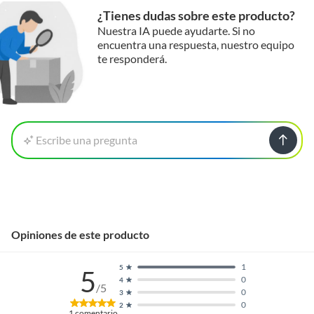
¿Tienes dudas sobre este producto?
Nuestra IA puede ayudarte. Si no
encuentra una respuesta, nuestro equipo
te responderá.
Escribe una pregunta
Opiniones de este producto
1
5
5
0
4
/5
0
3
0
2
1
comentario