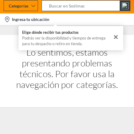
Categorías
S
e
l
Ingresa tu ubicación
a
o
r
Elige dónde recibir tus productos
c
✕
c
Podrás ver la disponibilidad y tiempos de entrega
a
para tu despacho o retiro en tienda.
h
t
Lo sentimos, estamos
B
i
a
presentando problemas
o
r
n
técnicos. Por favor usa la
-
navegación por categorías.
i
c
o
n