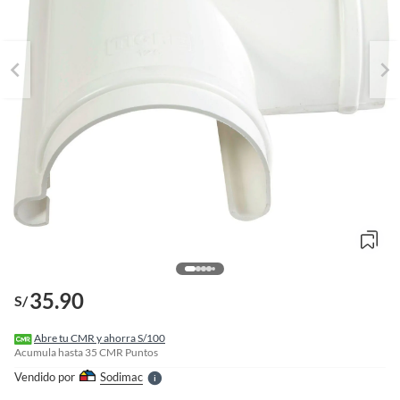
o
f
n
I
35.90
S/
r
e
l
Abre tu CMR y ahorra S/100
l
Acumula hasta
35
CMR Puntos
e
Vendido por
Sodimac
S