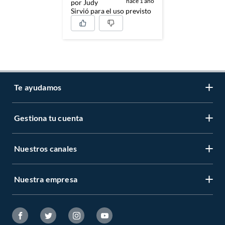
hace 1 año
por Judy
Sirvió para el uso previsto
Te ayudamos
Gestiona tu cuenta
LIbro de reclamaciones
Centro de ayuda
Nuestros canales
Mi cuenta
Servicio al cliente
Regístrate ahora
Nuestra empresa
Tiendas Sodimac y Maestro
Legales
Recuperar mi clave
APP Sodimac
Tipos de entrega
Nuestra historia
Maestro
Estado del pedido