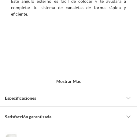
Este ángulo externo es fácil de colocar y te ayudará a
completar tu sistema de canaletas de forma rápida y
eficiente.
Mostrar Más
Especificaciones
Detalle de la garantía
No indica
Satisfacción garantizada
Nuestra
Satisfacción garantizada
te permite devolver o cambiar un
pedido si cambias de opinión durante los primeros 30 días desde que lo
Características
Esquinero externo,Color: