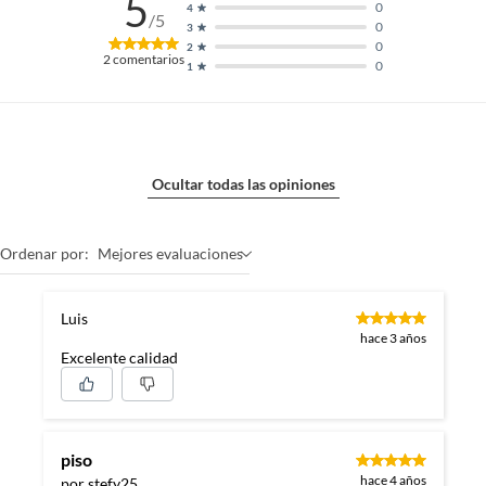
5
0
4
/5
0
3
0
2
2
comentarios
0
1
Ocultar todas las opiniones
Ordenar por:
Mejores evaluaciones
Luis
hace 3 años
Excelente calidad
piso
hace 4 años
por stefy25