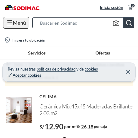
0
Inicia sesión
Menú
S
e
l
a
Ingresa tu ubicación
o
r
Servicios
Ofertas
c
c
a
h
Home
Construcción - Pisos y revestimientos
Cerámicas y mayólicas
t
Revisa nuestras
políticas de privacidad
y
de
cookies
B
C
Aceptar cookies
e
i
a
Producto sin stock :(
r
o
r
r
a
n
r
o
CELIMA
-
f
Cerámica Mix 45x45 Maderadas Brillante
i
n
I
2.03 m2
c
r
o
e
12.90
l
S/
26.18
por m²
S/
por caja
n
l
e