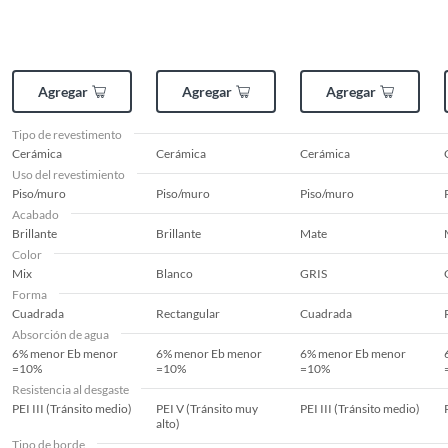
Agregar
Agregar
Agregar
Tipo de revestimento
Cerámica
Cerámica
Cerámica
Uso del revestimiento
Piso/muro
Piso/muro
Piso/muro
Acabado
Brillante
Brillante
Mate
Color
Mix
Blanco
GRIS
Forma
Cuadrada
Rectangular
Cuadrada
Absorción de agua
6% menor Eb menor
6% menor Eb menor
6% menor Eb menor
=10%
=10%
=10%
Resistencia al desgaste
PEI III (Tránsito medio)
PEI V (Tránsito muy
PEI III (Tránsito medio)
alto)
Tipo de borde