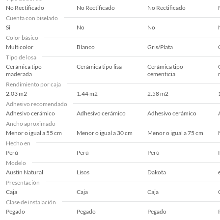
No Rectificado
No Rectificado
No Rectificado
Cuenta con biselado
Si
No
No
Color básico
Multicolor
Blanco
Gris/Plata
Tipo de losa
Cerámica tipo
Cerámica tipo lisa
Cerámica tipo
maderada
cementicia
Rendimiento por caja
2.03 m2
1.44 m2
2.58 m2
Adhesivo recomendado
Adhesivo cerámico
Adhesivo cerámico
Adhesivo cerámico
Ancho aproximado
Menor o igual a 55 cm
Menor o igual a 30 cm
Menor o igual a 75 cm
Hecho en
Perú
Perú
Perú
Modelo
Austin Natural
Lisos
Dakota
Presentación
Caja
Caja
Caja
Clase de instalación
Pegado
Pegado
Pegado