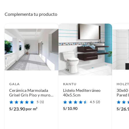
Complementa tu producto
GALA
KANTU
HOLZ
Cerámica Marmolada
Listelo Mediterráneo
30x60
Grisel Gris Piso y muro
40x5.5cm
Pared 
46.5 x 46.5 cm 2.32m2
30x60 
5
(1)
4.5
(2)
m2
23.90
S/
10.90
26.
S/
por m²
S/