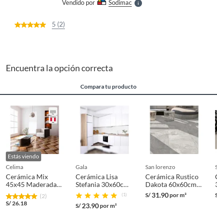
Vendido por
Sodimac
S
5 (2)
Encuentra la opción correcta
Compara tu producto
Estás viendo
celima
gala
san lorenzo
Cerámica Mix
Cerámica Lisa
Cerámica Rustico
45x45 Maderadas
Stefania 30x60cm
Dakota 60x60cm
Brillante 2.03 m2
1.44m2
2.58m2
31.90
S/
por m²
(1)
(2)
S/
26.18
23.90
S/
por m²