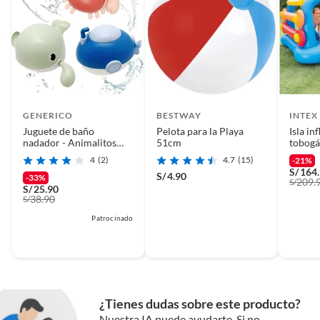
GENERICO
BESTWAY
INTEX
Juguete de baño
Pelota para la Playa
Isla in
nadador - Animalitos
51cm
tobogá
acuáticos
para pi
4
(2)
4.7
(15)
-21%
S/
164
S/
4.90
-33%
209.
S/
S/
25.90
38.90
S/
Patrocinado
¿Tienes dudas sobre este producto?
Nuestra IA puede ayudarte. Si no