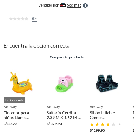
e
Vendido por
Sodimac
S
(0)
Encuentra la opción correcta
Compara tu producto
Estás viendo
bestway
bestway
bestway
Flotador para
Saltarín Cerdita
Sillón Inflable
niños Llama
2.39 M X 1.62 M X
Gamer
129x110cm Ride-
1.37 M
206x99x125cm
S/
80.90
S/
379.90
(1)
on
Doble
S/
299.90