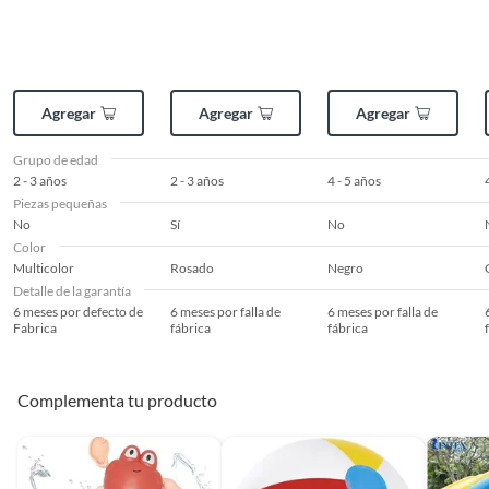
Agregar
Agregar
Agregar
Grupo de edad
2 - 3 años
2 - 3 años
4 - 5 años
Piezas pequeñas
No
Sí
No
Color
Multicolor
Rosado
Negro
Detalle de la garantía
6 meses por defecto de
6 meses por falla de
6 meses por falla de
Fabrica
fábrica
fábrica
Complementa tu producto