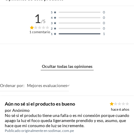
0
5
1
0
4
/5
0
3
0
2
1
comentario
1
1
Ocultar todas las opiniones
Ordenar por:
Mejores evaluaciones
Aún no sé si el producto es bueno
hace 6 años
por Anónimo
No sé si el producto tiene una falla o es mi conexión porque cuando
apago la luz el foco queda ligeramente prendido y eso, asumo, que
hace que mi consumo de luz se incremente.
Publicado originalmente en
sodimac.com.pe