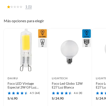
1 (1)
Más opciones para elegir
DAIRU
LIGHTECH
LIGHT
Foco LED Vintage
Foco Led Globo 12W
Foco 
Especial 2W G9 Luz
E27 Luz Blanca
E27 Lu
Amarilla
4.5
(64)
4.6
(8)
S/
6.90
S/
24.90
S/
24.