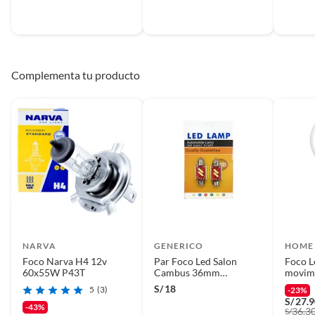
Complementa tu producto
NARVA
GENERICO
HOME 
Foco Narva H4 12v
Par Foco Led Salon
Foco L
60x55W P43T
Cambus 36mm
movimi
Universal
blanca
S/
18
5
(3)
-23%
S/
27.
-43%
36.3
S/