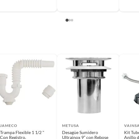
JAMECO
METUSA
VAINS
Trampa Flexible 1 1/2 "
Desagüe Sumidero
Kit Tub
Con Registro.
Ultrainox 9” con Rebose
Anillo 