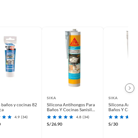
SIKA
SIKA
a baños y cocinas 82
Silicona Antihongos Para
Silicona Antih
ca
Baños Y Cocinas Sanisil
Baños Y Cocinas
Transparente 280ml
Blanco 280ml
4.9
(34)
4.8
(34)
0
S/
26.90
S/
30