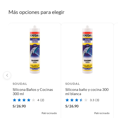
Más opciones para elegir
Recuerda que el producto debe estar limpio, en buen estado
Características
manuales de uso y con el empaque original en perfectas con
Esta silicona acética Topex es ideal para diversas superfici
etc.).
antimoho y una elasticidad del 25%, asegurando un sellado f
humedad del aire.
SOUDAL
SOUDAL
Silicona Baños y Cocinas
Silicona baño y cocina 300
300 ml
ml blanca
4
(2)
3.3
(3)
S/
26.90
S/
26.90
Patrocinado
Patrocinado