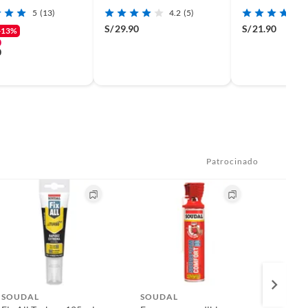
5
(13)
4.2
(5)
S/
29.90
S/
21.90
-13%
0
0
Patrocinado
SOUDAL
SOUDAL
SOUD