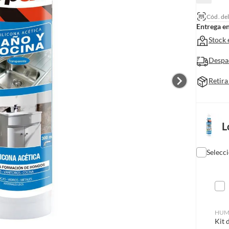
Cód. de
Entrega e
Stock 
Despa
Retira
L
Selecc
HUM
Kit 