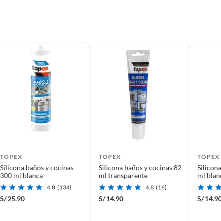
, sin uso y deberá contar con todos sus accesorios,
diciones (sin rayas, piquetes, abolladuras, manchas,
es como cerámica, metal y vidrio. Cuenta con propiedades
lexible e impermeable. Además, seca al contacto con la
TOPEX
TOPEX
TOPEX
Silicona baños y cocinas
Silicona baños y cocinas 82
Silicon
300 ml blanca
ml transparente
ml blan
4.8
(134)
4.8
(16)
S/
25.90
S/
14.90
S/
14.9