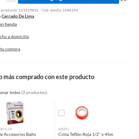
l producto: 113329832
Cód. tienda: 1686194
n
Cercado De Lima
en tienda
cho a domicilio
 tu compra
o más comprado con este producto
ionar todos
(2 productos)
BOLDT
ABRO
de Accesorios Baño
Cinta Teflón Roja 1/2" x 45m