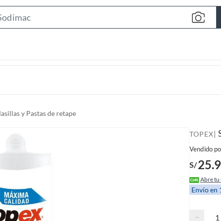
S
e
a
r
c
h
B
a
asillas y Pastas de retape
r
|
TOPEX
Vendido po
25.
S/
Abre tu
Envío en
−