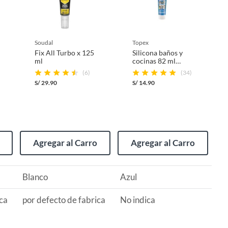
soudal
topex
Fix All Turbo x 125
Silicona baños y
ml
cocinas 82 ml
blanca
(6)
(34)
S/
29.90
S/
14.90
Agregar al Carro
Agregar al Carro
Blanco
Azul
ica
por defecto de fabrica
No indica