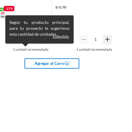
S/
0.70
-21%
.90
.90
Según tu producto principal,
para tu proyecto te sugerimos
esta cantidad de unidades.
Entendido
1
unidad recomendada
1
unidad recomendada
Agregar al Carro