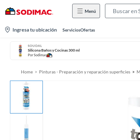
Menú
l
Ingresa tu ubicación
Servicios
Ofertas
o
c
SOUDAL
Silicona Baños y Cocinas 300 ml
a
Por
Sodimac
t
i
Home
Pinturas - Preparación y reparación superficies
M
o
n
-
i
c
o
n