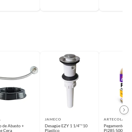
A
JAMECO
ARTECOLA
o de Abasto +
Desagüe EZY 1 1/4"*10
Pegamento par
de Cera
Plastico
Pl285 500ml