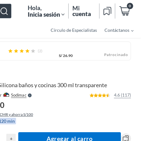
0
Hola
,
Mi
cuenta
Inicia sesión
Círculo de Especialistas
Contáctanos
(2)
Patrocinado
S/
26.90
o
f
n
I
r
e
Silicona baños y cocinas 300 ml transparente
l
l
e
4.6 (117)
r
Sodimac
S
90
 CMR y ahorra S/100
 120 min
Agregar al carro
+