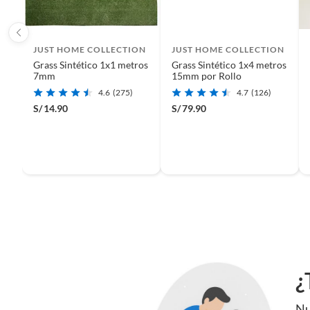
Para complementar tu cerco, considera el grass sintético
puedes agregar plantas artificiales para darle más vida y colo
asegurar y organizar el cerco.
JUST HOME COLLECTION
JUST HOME COLLECTION
Grass Sintético 1x1 metros
Grass Sintético 1x4 metros
7mm
15mm por Rollo
4.6
(275)
4.7
(126)
S/
14.90
S/
79.90
¿
Nu