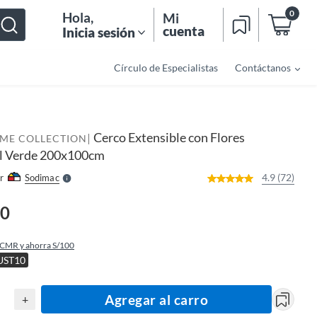
0
Hola
,
Mi
cuenta
Inicia sesión
Círculo de Especialistas
Contáctanos
o
f
n
I
Cerco Extensible con Flores
|
r
OME COLLECTION
e
ial Verde 200x100cm
l
l
e
4.9 (72)
r
Sodimac
S
90
 CMR y ahorra S/100
UST10
Agregar al carro
+