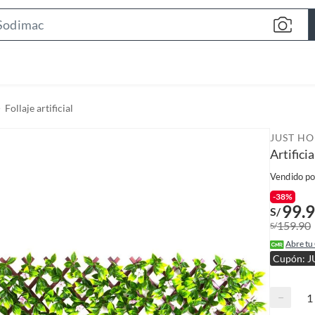
S
e
a
r
c
Follaje artificial
h
B
JUST H
a
Artific
r
Vendido po
-38%
99.
S/
159.90
S/
Abre tu
Cupón: J
−