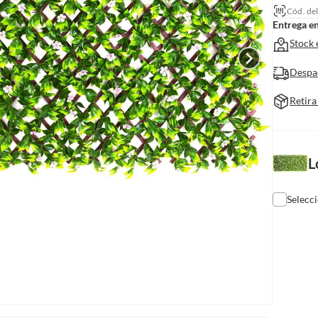
Cód. de
Entrega e
Stock 
Despa
Retira
L
Selecc