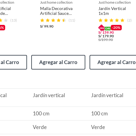
collection
just home collection
just home collection
ficial
Malla Decorativa
Jardín Vertical
rde
Artificial Sauce
1x1m
cm
Verde 30x100cm
(13)
(11)
(2)
S/
99.90
6%
-20%
S/
159.90
(incluye asientos de inodoro con empaque abierto).
S/
179.90
S/
199.90
al Carro
Agregar al Carro
Agregar al Carro
s de devolución y cambio:
so y otros productos para asfalto.
rodomésticos, tecnología, línea blanca, colchones, muebles,
ical
Jardín vertical
Jardín vertical
100 cm
100 cm
, sin uso y deberá contar con todos sus accesorios,
Verde
Verde
diciones (sin rayas, piquetes, abolladuras, manchas,