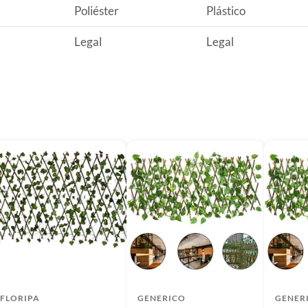
Poliéster
Plástico
opileno, lo que garantiza durabilidad y resistencia para
les es ideal para quienes buscan un ambiente natural sin
Legal
Legal
ear un ambiente relajante.
FLORIPA
GENERICO
GENER