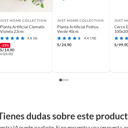
, ideal para crear una base verde y uniforme. También
r a tu espacio. Finalmente, los cintillos son útiles para
JUST HOME COLLECTION
JUST HOME COLLECTION
JUST 
Planta Artificial Clematis
Planta Artificial Pothus
Cerco E
Violeta 23cm
Verde 40cm
100x200
Verde y
4.8
(8)
4.4
(78)
S/
24.90
S/
99.9
-25%
S/
14.90
19.90
S/
Tienes dudas sobre este produc
estra IA puede ayudarte. Si no encuentra una respuesta, n