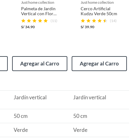
just home collection
just home collection
Palmeta de Jardín
Cerco Artificial
Vertical con Flores
Kudzu Verde 50cm
Rojas 50x50cm
(11)
(14)
S/
34.90
S/
39.90
Agregar al Carro
Agregar al Carro
Jardín vertical
Jardín vertical
50 cm
50 cm
Verde
Verde