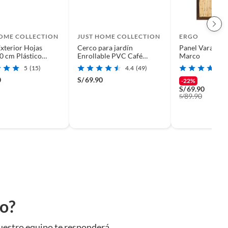
HOME COLLECTION
JUST HOME COLLECTION
ERGO
xterior Hojas
Cerco para jardín
Panel Varas B
 cm Plástico
Enrollable PVC Café
Marco
 Café
300x100cm
5
(15)
4.4
(49)
0
S/
69.90
-22%
S/
69.90
89.90
S/
to?
uestro equipo te responderá.