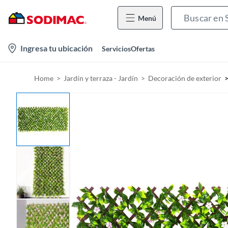
Menú
l
Ingresa tu ubicación
Servicios
Ofertas
o
c
Home
Jardín y terraza - Jardín
Decoración de exterior
a
t
i
o
n
-
i
c
o
n