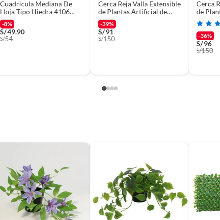
Cuadricula Mediana De
Cerca Reja Valla Extensible
Cerca R
Hoja Tipo Hiedra 4106
de Plantas Artificial de
de Plant
FLORIPASTORE
Jardín Treillage
Jardín T
-8%
-39%
S/
49.90
S/
91
-36%
54
150
S/
S/
S/
96
150
S/
con Flores Artificial Verde