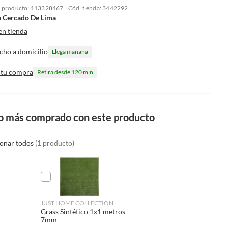
l producto: 113328467
Cód. tienda: 3442292
n
Cercado De Lima
en tienda
cho a domicilio
Llega mañana
 tu compra
Retira desde 120 min
o más comprado con este producto
ionar todos
(1 producto)
JUST HOME COLLECTION
Grass Sintético 1x1 metros
7mm