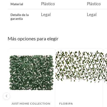
Características
Plástico
Plástico
Material
etc.).
Este cerco de Just Home Collection está fabricado con polipr
exteriores. Su diseño de jardín vertical con flores artificia
Legal
Legal
Detalle de la
complicaciones. El cerco es de color verde, perfecto para cr
garantía
Más opciones para elegir
JUST HOME COLLECTION
FLORIPA