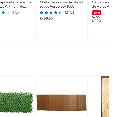
eja Valla Extensible
Malla Decorativa Artificial
Cerca Reja Vall
as Artificial de
Sauce Verde 30x100cm
de Hojas Artific
reillage
Jardín
4
(1)
4.7
(11)
-54%
S/
55
S/
99.90
120
S/