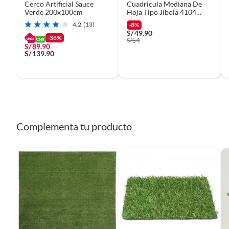
Cerco Artificial Sauce
Cuadricula Mediana De
Verde 200x100cm
Hoja Tipo Jiboia 4104
FLORIPASTORE
4.2
(13)
-8%
S/
49.90
-36%
54
S/
S/
89.90
S/
139.90
Complementa tu producto
Complementa tu
Cerco Extensible 
200x100cm