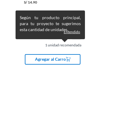
S/
14.90
Según tu producto principal,
para tu proyecto te sugerimos
esta cantidad de unidades.
Entendido
1
unidad recomendada
Agregar al Carro