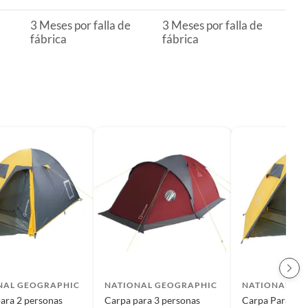
3 Meses por falla de
3 Meses por falla de
fábrica
fábrica
NAL GEOGRAPHIC
NATIONAL GEOGRAPHIC
NATIONAL GE
ara 2 personas
Carpa para 3 personas
Carpa Para 2 P