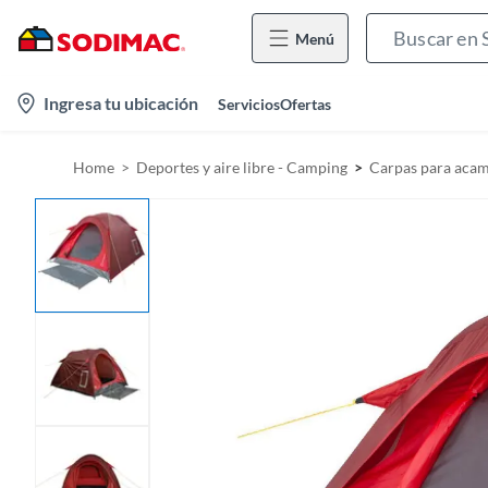
Menú
l
Ingresa tu ubicación
Servicios
Ofertas
o
c
Home
Deportes y aire libre - Camping
Carpas para aca
a
t
i
o
n
-
i
c
o
n