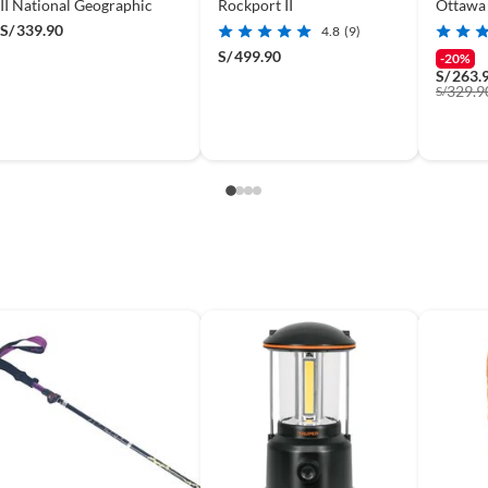
II National Geographic
Rockport II
Ottawa 
Geogra
S/
339.90
4.8
(9)
S/
499.90
-20%
S/
263.
329.9
S/