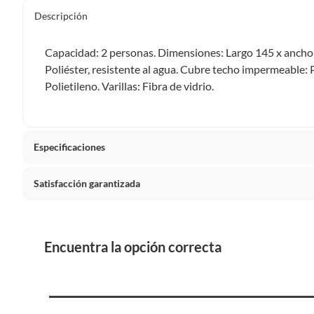
Descripción
Capacidad: 2 personas. Dimensiones: Largo 145 x ancho 
Poliéster, resistente al agua. Cubre techo impermeable:
Polietileno. Varillas: Fibra de vidrio.
Especificaciones
Satisfacción garantizada
Detalle de la garantía
6 meses
Nuestra
Satisfacción garantizada
te permite devolver o ca
primeros 30 días desde que lo recibes.
Modelo
CNG20
Lo debes entregar tal y como lo recibiste, sin uso, con to
Encuentra la opción correcta
sellos originales.
Alto
115 cm
Esto aplica para la mayoría de nuestros productos, sin e