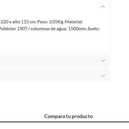
220 x alto 115 cm. Peso: 3.05Kg. Material:
 Poliéster 190T / columnas de agua: 1500mm. Suelo:
 por falla de fábrica
mbiar un pedido si cambias de opinión durante los
5
das sus etiquetas y/o en sus cajas cerradas con los
Compara tu producto
mbargo, tenemos
categorías que cuentan con plazos