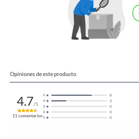
Opiniones de este producto
8
5
4.7
3
4
/5
0
3
0
2
11
comentarios
0
1