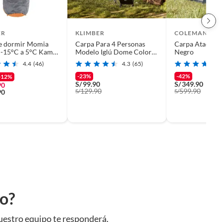
ER
KLIMBER
COLEMAN
de dormir Momia
Carpa Para 4 Personas
Carpa Atacama
 -15°C a 5°C Kamet
Modelo Iglú Dome Color
Negro
ta
Azul
4.4
(46)
4.3
(65)
-23%
-42%
-12%
S/
99.90
S/
349.90
90
129.90
599.90
S/
S/
90
to?
uestro equipo te responderá.