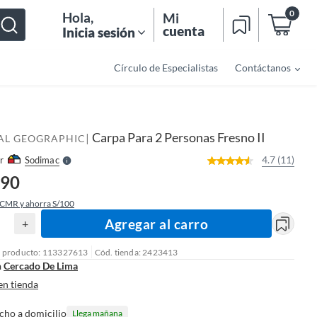
0
Hola
,
Mi
cuenta
Inicia sesión
Círculo de Especialistas
Contáctanos
o
f
n
I
r
e
Carpa Para 2 Personas Fresno II
|
l
AL GEOGRAPHIC
l
e
4.7 (11)
r
Sodimac
S
.90
 CMR y ahorra S/100
Agregar al carro
+
l producto: 113327613
Cód. tienda: 2423413
n
Cercado De Lima
en tienda
cho a domicilio
Llega mañana