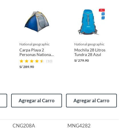
national geographic
national geographic
Carpa Playa 2
Mochila 28 Litros
Personas National
Tundra 28 Azul
Geographic Shelter
S/
279.90
(10)
Azul
S/
289.90
Agregar al Carro
Agregar al Carro
CNG208A
MNG4282