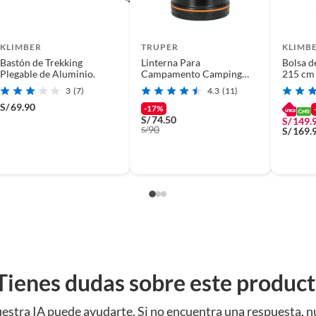
KLIMBER
TRUPER
KLIMB
Bastón de Trekking
Linterna Para
Bolsa 
Plegable de Aluminio.
Campamento Camping
215 cm
Flashlight Farol Led
Terraco
3
(7)
4.3
(11)
S/
69.90
-17%
S/
74.50
S/
149.
90
S/
S/
169.
Tienes dudas sobre este produc
estra IA puede ayudarte. Si no encuentra una respuesta, n