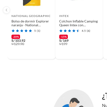
NATIONAL GEOGRAPHIC
INTEX
Bolso de dormir Explorer
Colchon Inflable Camping
naranja - National
Queen Intex con
Geographic
Almohada-Inflador
5
(1)
4.5
(6)
-20%
-15%
S/
103.92
S/
169
129.90
199
S/
S/
¿
Nu