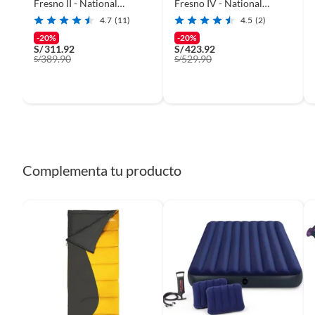
Fresno II - National
Fresno IV - National
Geographic
Geographic
4.7
(11)
4.5
(2)
-20%
-20%
S/
311.92
S/
423.92
389.90
529.90
S/
S/
Complementa tu producto