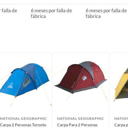
rodomésticos, tecnología, línea blanca, colchones, muebles,
 falla de
6 meses por falla de
6 meses por falla de
fábrica
fábrica
, sin uso y deberá contar con todos sus accesorios,
diciones (sin rayas, piquetes, abolladuras, manchas,
NATIONAL GEOGRAPHIC
NATIONAL GEOGRAPHIC
NATIO
Carpa 2 Personas Toronto
Carpa Para 2 Personas
Carpa p