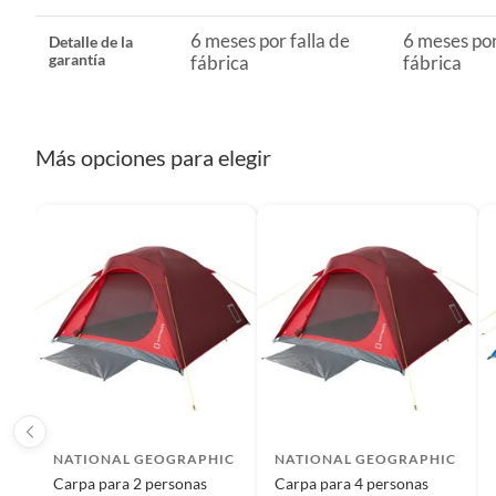
7 días calendarios:
Productos eléctricos o a combustión, elect
bicicletas y máquinas de ejercicio.
6 meses por falla de
6 meses por
Detalle de la
garantía
fábrica
fábrica
Deben estar cerrados, con todos sus sellos y etiquetas
Recuerda que el producto debe estar limpio, en buen estado
Más opciones para elegir
manuales de uso y con el empaque original en perfectas con
etc.).
NATIONAL GEOGRAPHIC
NATIONAL GEOGRAPHIC
Carpa para 2 personas
Carpa para 4 personas