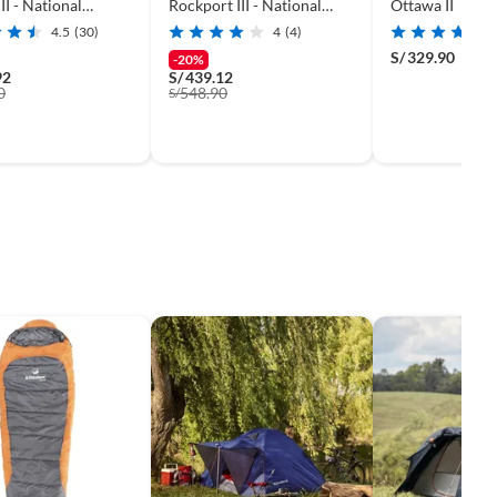
II - National
Rockport III - National
Ottawa II
phic
Geographic
4.5
(30)
4
(4)
S/
329.90
-20%
92
S/
439.12
0
548.90
S/